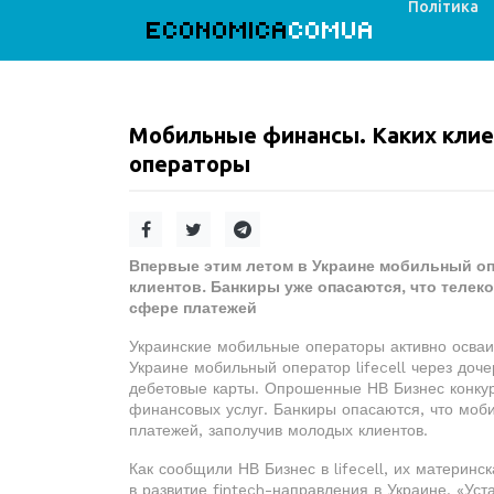
Політика
ECONOMICA
COMUA
Мобильные финансы. Каких клиен
операторы
Впервые этим летом в Украине мобильный оп
клиентов. Банкиры уже опасаются, что телек
сфере платежей
Украинские мобильные операторы активно осваи
Украине мобильный оператор lifecell через до
дебетовые карты. Опрошенные НВ Бизнес конкур
финансовых услуг. Банкиры опасаются, что моб
платежей, заполучив молодых клиентов.
Как сообщили НВ Бизнес в lifecell, их материнс
в развитие fintech-направления в Украине. «Ус