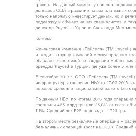
гривен. На данный момент у нас есть подписан
долларов США в развитие наших платежных серв
только напрямую инвестирует деньги, но и дели
поддержку и обучает наших специалистов, а так
директор Paycell в Украине Александр Мартынен
Контекст
Финансовая компания «Пейселл» (ТМ Paycell) яв
и входит в группу компаний международного тел
обладает экспертизой во внедрении мобильных 
брендом Paycell в Турции, где уже более 5 млн 
В сентябре 2018 г. ООО «Пейселл» (ТМ Paycell)
инфраструктуры (решение НБУ от 17.09.2018 г.)
перевод средств в национальной валюте без отк
По данным НБУ, по итогам 2018 года операции п
составили 465 млрд грн или 35,8% от всего объ
111%. Средний чек P2P-перевода - 1723 грн.
На втором месте безналичные операции – расче
безналичных операций (рост на 30%). Средний ч