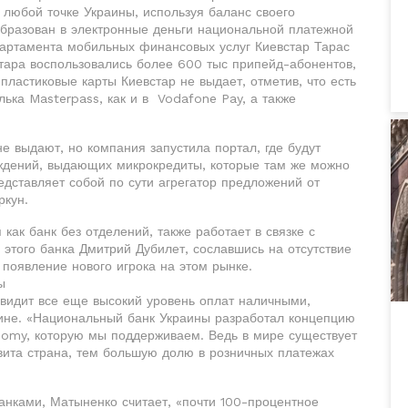
 любой точке Украины, используя баланс своего
бразован в электронные деньги национальной платежной
епартамента мобильных финансовых услуг Киевстар Тарас
тара воспользовались более 600 тыс припейд-абонентов,
пластиковые карты Киевстар не выдает, отметив, что есть
ька Masterpass, как и в Vodafone Pay, а также
е выдают, но компания запустила портал, где будут
дений, выдающих микрокредиты, которые там же можно
дставляет собой по сути агрегатор предложений от
ркун.
ак банк без отделений, также работает в связке с
 этого банка Дмитрий Дубилет, сославшись на отсутствие
появление нового игрока на этом рынке.
ы
видит все еще высокий уровень оплат наличными,
ине. «Национальный банк Украины разработал концепцию
nomy, которую мы поддерживаем. Ведь в мире существует
вита страна, тем большую долю в розничных платежах
нками, Матыненко считает, «почти 100-процентное