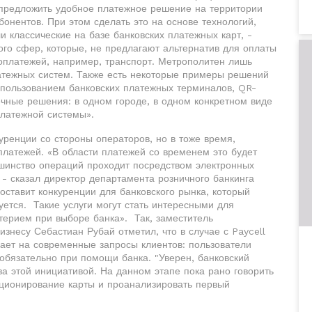
 предложить удобное платежное решение на территории
бонентов. При этом сделать это на основе технологий,
 классические на базе банковских платежных карт, -
ного сфер, которые, не предлагают альтернатив для оплаты
оплатежей, например, транспорт. Метрополитен лишь
тежных систем. Также есть некоторые примеры решений
спользованием банковских платежных терминалов, QR-
чечные решения: в одном городе, в одном конкретном виде
платежной системы».
уренции со стороны операторов, но в тоже время,
 платежей. «В области платежей со временем это будет
ьшинство операций проходит посредством электронных
 - сказал директор департамента розничного банкинга
составит конкуренции для банковского рынка, который
уется. Такие услуги могут стать интересными для
терием при выборе банка». Так, заместитель
несу Себастиан Рубай отметил, что в случае с Paycell
чает на современные запросы клиентов: пользователи
 обязательно при помощи банка. "Уверен, банковский
а этой инициативой. На данном этапе пока рано говорить
иционирование карты и проанализировать первый