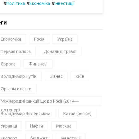
#
#
#
Політика
Економіка
Інвестиції
еги
Економіка
Росія
Україна
Первая полоса
Дональд Трамп
Європа
Финансы
Володимир Путін
Бізнес
Київ
Органы власти
Міжнародні санкції щодо Росії (2014—
дотепер)
Володимир Зеленський
Китай (регіон)
Українці
Нафта
Москва
Експорт
бюджет
Інвестиції