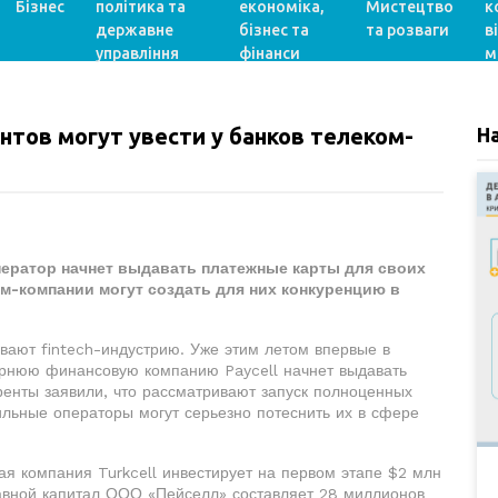
Бізнес
політика та
економіка,
Мистецтво
к
державне
бізнес та
та розваги
в
управління
фінанси
м
тов могут увести у банков телеком-
Н
ератор начнет выдавать платежные карты для своих
ом-компании могут создать для них конкуренцию в
вают fintech-индустрию. Уже этим летом впервые в
чернюю финансовую компанию Paycell начнет выдавать
енты заявили, что рассматривают запуск полноценных
ильные операторы могут серьезно потеснить их в сфере
кая компания Turkcell инвестирует на первом этапе $2 млн
тавной капитал ООО «Пейселл» составляет 28 миллионов