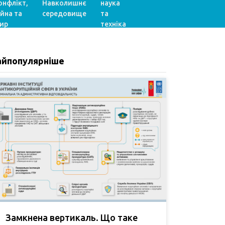
онфлікт,
Навколишнє
наука
ійна та
середовище
та
ир
техніка
айпопулярніше
Замкнена вертикаль. Що таке