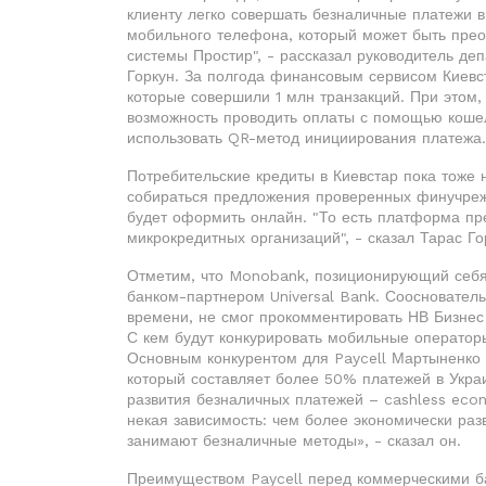
клиенту легко совершать безналичные платежи в
мобильного телефона, который может быть прео
системы Простир", - рассказал руководитель д
Горкун. За полгода финансовым сервисом Киевс
которые совершили 1 млн транзакций. При этом, 
возможность проводить оплаты с помощью кошел
использовать QR-метод инициирования платежа.
Потребительские кредиты в Киевстар пока тоже н
собираться предложения проверенных финучреж
будет оформить онлайн. "То есть платформа пре
микрокредитных организаций", - сказал Тарас Го
Отметим, что Monobank, позиционирующий себя к
банком-партнером Universal Bank. Сооснователь
времени, не смог прокомментировать НВ Бизнес 
С кем будут конкурировать мобильные оператор
Основным конкурентом для Paycell Мартыненко 
который составляет более 50% платежей в Укра
развития безналичных платежей – cashless eco
некая зависимость: чем более экономически раз
занимают безналичные методы», - сказал он.
Преимуществом Paycell перед коммерческими ба