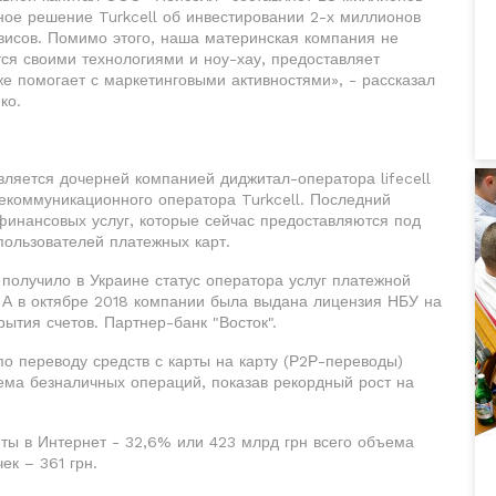
ное решение Turkcell об инвестировании 2-х миллионов
исов. Помимо этого, наша материнская компания не
тся своими технологиями и ноу-хау, предоставляет
же помогает с маркетинговыми активностями», - рассказал
ко.
ляется дочерней компанией диджитал-оператора lifecell
екоммуникационного оператора Turkcell. Последний
финансовых услуг, которые сейчас предоставляются под
пользователей платежных карт.
 получило в Украине статус оператора услуг платежной
. А в октябре 2018 компании была выдана лицензия НБУ на
рытия счетов. Партнер-банк "Восток".
о переводу средств с карты на карту (Р2Р-переводы)
ема безналичных операций, показав рекордный рост на
ты в Интернет - 32,6% или 423 млрд грн всего объема
ек – 361 грн.