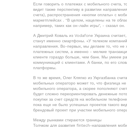
Если говорить о платежах с мобильного счета, т
видит также перспективу в развитии направления
счета), распространения «кнопки оплаты» с моб
маркетплейсах . "В целом, нацелены на те обла
например, таких как он-лайн игры", - сказал он.
А Дмитрий Коваль из Vodafone Украина считает
станут именно смартфоны. «У телеком компаний
направления. Во-первых, мы делаем то, что не 
платежных систем, а именно - мелкие транзакции
клиенте гораздо больше, чем банк. Мы умеем р
коммуникаций с клиентами. А банки, по его сло
платформы.
В то же время, Олег Кляпко из Укргазбанка счит
мобильных операторо может то, что физлица не
мобильного оператора, а скорее пополняют сче
будет сложно переориентировать денежные поток
покупки за счет средств на мобильном телефоне»
пока еще не было успешных проектов такого вид
брендовый проект при участии мобильного опера
Между рынками стираются границы
Толчком для развития fintech-направления мо