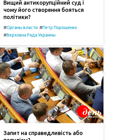
Вищий антикорупційний суд і
чому його створення бояться
політики?
#
#
Органы власти
Петр Порошенко
#
Верховна Рада Украины
Запит на справедливість або
популізм?