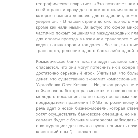
географическое покрытие». «Это позволяет нам
всей страны и сразу для огромного количества а
которые намного дешевле для внедрения, нежели
уверен он. - В нашей стране до сих пор есть м
кроме как наличными. Зачастую это сфера микр
частично покрыт решениями международных пла
для оплаты проезда в наземном транспорте с и
кодов, валидаторов и так далее. Все же, это то
транспорта, решение одного банка либо одной 
Коммерческие банки пока не видят сильной конк
опасаются, что они могут потеснить их в сфере
достаточно серьезный игрок. Учитывая, что бол
денег, что существенно экономит комиссионные,
Укргазбанка Олег Кляпко. - Но, такая услуга не 
сейчас очень быстро развивается и совершенств
молодого поколения, но не станут основным кри
председателя правления ПУМБ по розничному биз
речь идет о новой бизнес-модели, которая отве
хотят осуществлять банковские операции, но не
сегмент будет с большим интересом наблюдать з
о конкуренции: для начала нужно понимать поз
клиентский опыт", - сказал он.