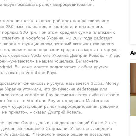
ланирует осваивать рынок микрокредитования.
х компания также активно работает над расширением
я 280 тысяч клиентов, в частности, и платежного.
 порядка 300 грн. При этом, средняя сумма платежей с
, отметили в Vodafone Украина. «C 2017 года работает
с широким функционалом, который включает как оплату
чета, возможность перевести средства с карты на карту», -
А
овых сервисов Vodafone Украина Дмитрий Коваль. - У вас
 они «уживаются» в нашем кошельке. Вы можете
ndroid. Вы даже можете пользоваться любым другим
ользоваться Vodafone Pay».
доставляет финансовые услуги, называется Global Money,
ne Украина уточнили, что физические дебетовые или
ользователи Vodafone Pay рассчитываются либо со своего
ого банка - в Vodafone Pay интегрирован Masterpass
зируем существующий рынок микрокредитования, решение
 не принято», - сказал Дмитрий Коваль.
tech-проект Смарт-деньги, предоставляющий более 2 тыс
ез дочернюю компанию Стартмани. У нее есть лицензия
ет Альфа-банк. "Технологическое решение позволяет