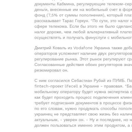
документы Кабмина, регулирующие телеком-серв
деньги, внесенные им на мобильный счет в фор
фонд (7,5% от суммы пополнения), который пла
рассказывает Тарас Горкун. "По сути, это налог 
сфере телекома. Если бы этого не было сделан
налог дороже, чем любой альтернативный плате
осуществлять и получать финуслуги с мобильного
Дмитрий Коваль из Vodafone Украина также доба
операторов усложняет наличие двух регуляторов
регулирование рынка. Этот рынок регулируют с
Согласованные действия обоих регуляторов знач
резюмировал он.
С ним согласился Себастиан Рубай из ПУМБ. По 
fintech-проект lifecell в Украине - правовая. "Б
мобильному оператору будет нужна экспертиза с
как будет проходить процесс подключения клиен
требует подписания документов в процессе физич
по его словам, нужно продумать способы пополн
украинец не представляет свою жизнь без налич
актуальным, - уверен он. - Ну и последнее, но 
должен пользоваться именно этим продуктом, а 