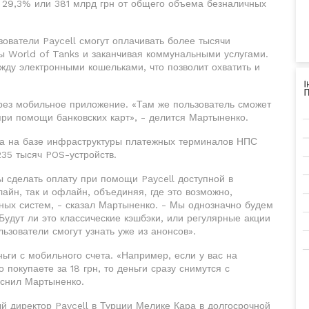
- 29,3% или 381 млрд грн от общего объема безналичных
ователи Paycell смогут оплачивать более тысячи
ы World of Tanks и заканчивая коммунальными услугами.
ду электронными кошельками, что позволит охватить и
через мобильное приложение. «Там же пользователь сможет
при помощи банковских карт», - делится Мартыненко.
ана на базе инфраструктуры платежных терминалов НПС
235 тысяч POS-устройств.
 сделать оплату при помощи Paycell доступной в
айн, так и офлайн, объединяя, где это возможно,
ных систем, - сказал Мартыненко. - Мы однозначно будем
Будут ли это классические кэшбэки, или регулярные акции
ьзователи смогут узнать уже из анонсов».
ьги с мобильного счета. «Например, если у вас на
о покупаете за 18 грн, то деньги сразу снимутся с
яснил Мартыненко.
й директор Paycell в Турции Мелике Кара в долгосрочной