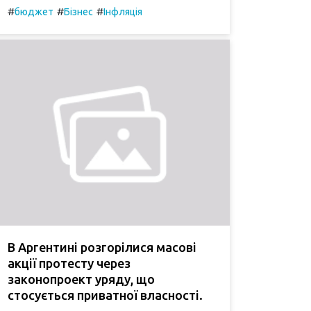
#
#
#
бюджет
Бізнес
Інфляція
В Аргентині розгорілися масові
акції протесту через
законопроект уряду, що
стосується приватної власності.