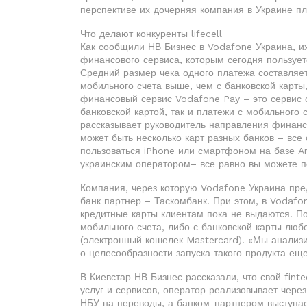
перспективе их дочерняя компания в Украине п
Что делают конкуренты lifecell
Как сообщили НВ Бизнес в Vodafone Украина, и
финансового сервиса, которым сегодня пользуетс
Средний размер чека одного платежа составляет
мобильного счета выше, чем с банковской карты
финансовый сервис Vodafone Pay – это сервис 
банковской картой, так и платежи с мобильного с
рассказывает руководитель направления финанс
может быть несколько карт разных банков – все
пользоваться iPhone или смартфоном на базе A
украинским оператором– все равно вы можете п
Компания, через которую Vodafone Украина пре
банк партнер – Таскомбанк. При этом, в Vodafo
кредитные карты клиентам пока не выдаются. П
мобильного счета, либо с банковской карты люб
(электронный кошелек Mastercard). «Мы анали
о целесообразности запуска такого продукта еще
В Киевстар НВ Бизнес рассказали, что свой fin
услуг и сервисов, оператор реализовывает чер
НБУ на переводы, а банком-партнером выступа