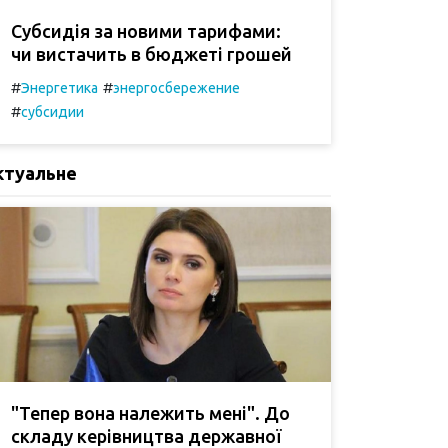
Субсидія за новими тарифами:
чи вистачить в бюджеті грошей
#
#
Энергетика
энергосбережение
#
субсидии
ктуальне
"Тепер вона належить мені". До
складу керівництва державної