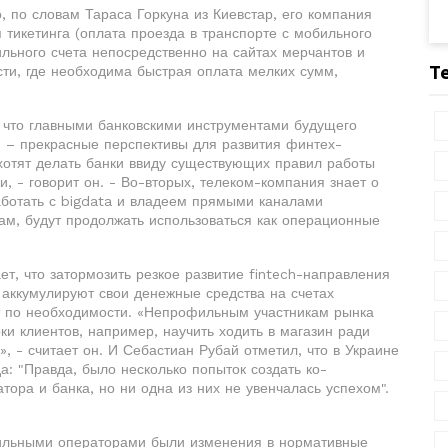
о, по словам Тараса Горкуна из Киевстар, его компания
 тикетинга (оплата проезда в транспорте с мобильного
ильного счета непосредственно на сайтах мерчантов и
Т
сти, где необходима быстрая оплата мелких сумм,
, что главными банковскими инструментами будущего
 – прекрасные перспективы для развития финтех-
хотят делать банки ввиду существующих правил работы
, - говорит он. - Во-вторых, телеком-компания знает о
аботать с bigdata и владеем прямыми каналами
вам, будут продолжать использоваться как операционные
ает, что затормозить резкое развитие fintech-направления
 аккумулируют свои денежные средства на счетах
т по необходимости. «Непрофильным участникам рынка
и клиентов, например, научить ходить в магазин ради
, - считает он. И Себастиан Рубай отметил, что в Украине
а: "Правда, было несколько попыток создать ко-
тора и банка, но ни одна из них не увенчалась успехом".
бильными операторами были изменения в нормативные