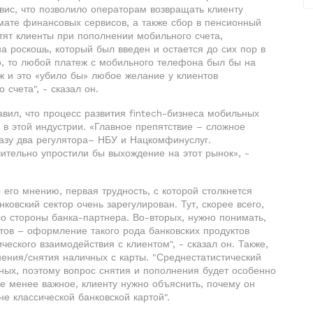
ис, что позволило операторам возвращать клиенту
мате финансовых сервисов, а также сбор в пенсионный
тят клиенты при пополнении мобильного счета,
на роскошь, который был введен и остается до сих пор в
о, то любой платеж с мобильного телефона был бы на
ж и это «убило бы» любое желание у клиентов
 счета", - сказал он.
вил, что процесс развития fintech-бизнеса мобильных
 в этой индустрии. «Главное препятствие – сложное
разу два регулятора– НБУ и Нацкомфинуслуг.
ительно упростили бы выхождение на этот рынок», -
его мнению, первая трудность, с которой столкнется
анковский сектор очень зарегулирован. Тут, скорее всего,
о стороны банка-партнера. Во-вторых, нужно понимать,
тов – оформление такого рода банковских продуктов
еского взаимодействия с клиентом", - сказал он. Также,
ения/снятия наличных с карты. "Среднестатистический
ных, поэтому вопрос снятия и пополнения будет особенно
не менее важное, клиенту нужно объяснить, почему он
не классической банковской картой".