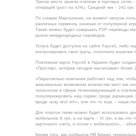
Третье место заняли платежи в торговых сетях 
операций (рост на 43%). Средний чек - 242 грн.
По словам Мартыненко, на момент запуска польз
различных сервисов, начиная от популярной игр
Также можно будет совершать Р2Р-переводы меж
рынок международных переводов.
Услуга будет доступна на сайте Paycell, либо 
контролировать свои траты, пополнять кошелек 
Платежная карта Paycell в Украине будет созд
«Простир», которая сегодня насчитывает более 
«Параллельно компания работает над тем, чтобы
максимально возможном количестве мест как онл
технологии в сфере телекоммуникаций и платеж
популяризировать наш сервис среди украинцев. 
вроде «pay and win», или что-то еще – наши пол
Для покупок также можно будет использовать ден
мобильном 8 грн, а на карте - 10 грн, и вы что-т
карточного счета, а потом с мобильного», - объ
Кроме того, как сообщила НВ Бизнес генеральны