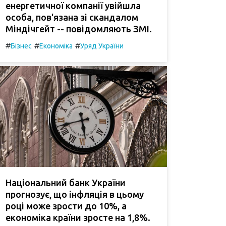
енергетичної компанії увійшла
особа, пов'язана зі скандалом
Міндічгейт -- повідомляють ЗМІ.
#
#
#
Бізнес
Економіка
Уряд України
Національний банк України
прогнозує, що інфляція в цьому
році може зрости до 10%, а
економіка країни зросте на 1,8%.