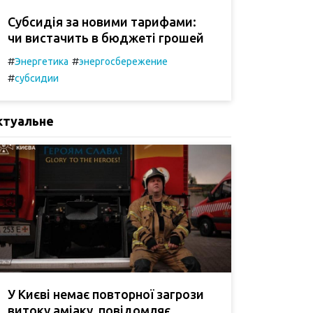
Субсидія за новими тарифами:
чи вистачить в бюджеті грошей
#
#
Энергетика
энергосбережение
#
субсидии
ктуальне
У Києві немає повторної загрози
витоку аміаку, повідомляє