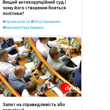
Вищий антикорупційний суд і
чому його створення бояться
політики?
#
#
Органы власти
Петр Порошенко
#
Верховна Рада Украины
Запит на справедливість або
популізм?