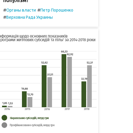
#
#
Органы власти
Петр Порошенко
#
Верховна Рада Украины