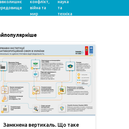
авколишнє
конфлікт,
наука
ередовище
війна та
та
мир
техніка
айпопулярніше
Замкнена вертикаль. Що таке