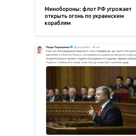
Минобороны: флот РФ угрожает
открыть огонь по украинским
кораблям