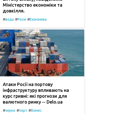
Міністерство економіки та
довкілля.
#
#
#
вода
Росія
Економіка
Атаки Росії на портову
інфраструктуру впливають на
курс гривні: які прогнози для
валютного ринку -- Delo.ua
#
#
#
зерно
порт
Бізнес