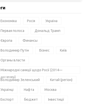
еги
Економіка
Росія
Україна
Первая полоса
Дональд Трамп
Європа
Финансы
Володимир Путін
Бізнес
Київ
Органы власти
Міжнародні санкції щодо Росії (2014—
дотепер)
Володимир Зеленський
Китай (регіон)
Українці
Нафта
Москва
Експорт
бюджет
Інвестиції