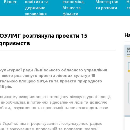
Бізнес
політика та
економіка,
Мистецтво
Н
державне
бізнес та
та розваги
с
управління
фінанси
 ОУЛМГ розглянула проекти 15
Н
ідприємств
окультурної ради Львівського обласного управління
 якого розглянуто проекти лісових культур 15
гальною площею 991,4 га та проекти природного
8 рік.
ективному використанню потенціалу лісокультурної площі,
 виробництва в питаннях відновлення лісів та дозволяє
роботи, зауваження та пропозиції вчених знаходять своє
в України, після рецензування лісокультурною радою
ня із врахуванням пропозицій та поправок, зведені