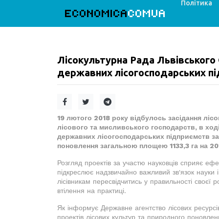
Політика
ECONOMICA
COMUA
Лісокультурна Рада Львівського
державних лісогосподарських п
19 лютого 2018 року відбулось засідання ліс
лісового та мисливського господарств, в ході
державних лісогосподарських підприємств за
поновлення загальною площею 1133,3 га на 201
Розгляд проектів за участю науковців сприяє еф
підкреслює надзвичайно важливий зв'язок науки і
лісівникам пересвідчитись у правильності своєї 
втілення на практиці.
Як інформує Державне агентство лісових ресурсі
проектів лісових культур та природного поновлен