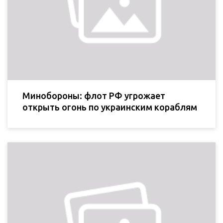
Минобороны: флот РФ угрожает
открыть огонь по украинским кораблям