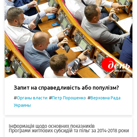
Запит на справедливість або популізм?
#
#
#
Органы власти
Петр Порошенко
Верховна Рада
Украины