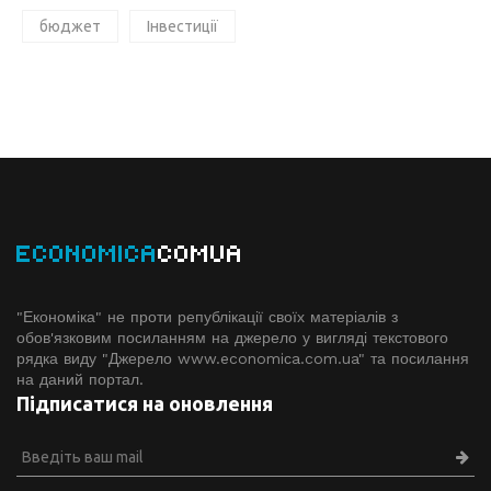
бюджет
Інвестиції
ECONOMICA
COMUA
"Економіка" не проти републікації своїх матеріалів з
обов'язковим посиланням на джерело у вигляді текстового
рядка виду "Джерело www.economiсa.com.ua" та посилання
на даний портал.
Підписатися на оновлення