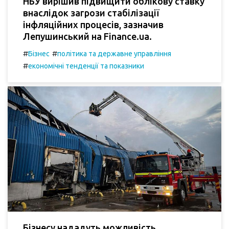
НБУ вирішив підвищити облікову ставку
внаслідок загрози стабілізації
інфляційних процесів, зазначив
Лепушинський на Finance.ua.
#
#
Бізнес
політика та державне управління
#
економічні тенденції та показники
Бізнесу нададуть можливість