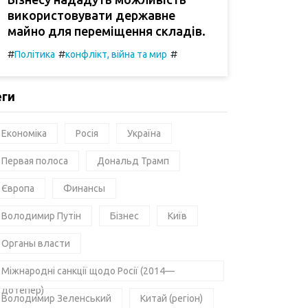
використовувати державне
майно для переміщення складів.
#
#
#
Політика
конфлікт, війна та мир
еги
Економіка
Росія
Україна
Первая полоса
Дональд Трамп
Європа
Финансы
Володимир Путін
Бізнес
Київ
Органы власти
Міжнародні санкції щодо Росії (2014—
дотепер)
Володимир Зеленський
Китай (регіон)