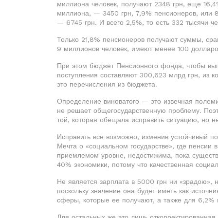
миллиона человек, получают 2348 грн, еще 16,4%
миллиона, — 3450 грн, 7,9% пенсионеров, или 8
— 6745 грн. И всего 2,5%, то есть 332 тысячи ч
Только 21,8% пенсионеров получают суммы, сра
9 миллионов человек, имеют менее 100 долларов
При этом бюджет Пенсионного фонда, чтобы выпл
поступления составляют 300,623 млрд грн, из к
это перечисления из бюджета.
Определение виноватого — это извечная полеми
не решает общегосударственную проблему. Поэ
той, которая обещала исправить ситуацию, но не
Исправить все возможно, изменив устойчивый п
Мечта о «социальном государстве», где пенсии 
приемлемом уровне, недостижима, пока существ
40% экономики, потому что качественная соци
Не является зарплата в 5000 грн ни «зрадою», н
поскольку значение она будет иметь как источ
сферы, которые ее получают, а также для 6,2%
Для остальных же это лишь откорректированная