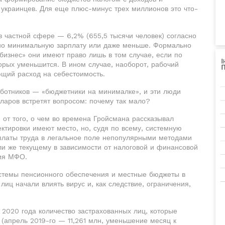
 украинцев. Для еще плюс-минус трех миллионов это что-
в частной сфере — 6,2% (655,5 тысячи человек) согласно
но минимальную зарплату или даже меньше. Формально
бизнес» они имеют право лишь в том случае, если по
орых уменьшится. В ином случае, наоборот, рабочий
ющий расход на себестоимость.
аботников — «бюджетники на минималке», и эти люди
ларов встретят вопросом: почему так мало?
 от того, о чем во времена Гройсмана рассказывал
ктировки имеют место, но, судя по всему, системную
платы труда в легальное поле непопулярными методами
и же текущему в зависимости от налоговой и финансовой
ния МФО.
истемы пенсионного обеспечения и местные бюджеты в
лиц начали влиять вирус и, как следствие, ограничения,
 2020 года количество застрахованных лиц, которые
 (апрель 2019-го — 11,261 млн, уменьшение месяц к