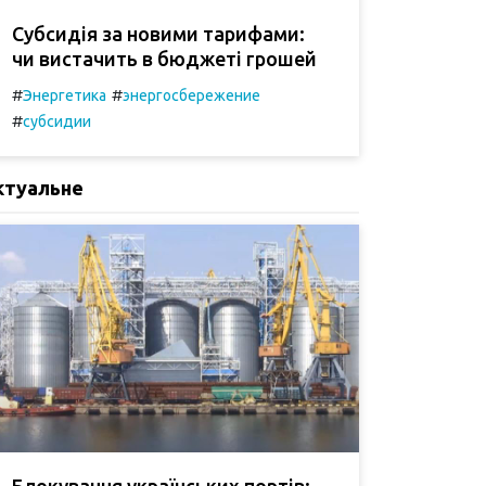
Субсидія за новими тарифами:
чи вистачить в бюджеті грошей
#
#
Энергетика
энергосбережение
#
субсидии
ктуальне
Блокування українських портів: