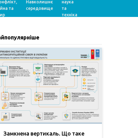
онфлікт,
Навколишнє
наука
ійна та
середовище
та
ир
техніка
айпопулярніше
Замкнена вертикаль. Що таке