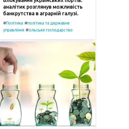
аналітик розглянув можливість
банкрутства в аграрній галузі.
#
#
Політика
політика та державне
#
управління
сільське господарство