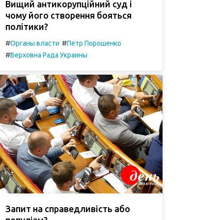
Вищий антикорупційний суд і
чому його створення бояться
політики?
#
#
Органы власти
Петр Порошенко
#
Верховна Рада Украины
Запит на справедливість або
популізм?