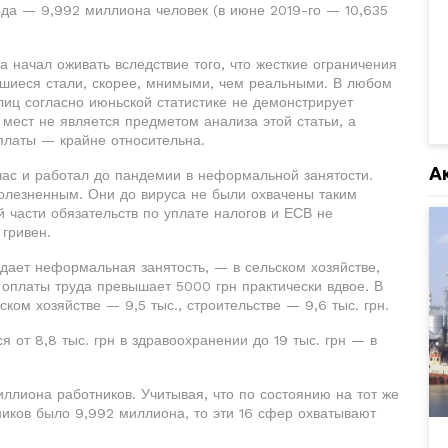
ода — 9,992 миллиона человек (в июне 2019-го — 10,635
а начал оживать вследствие того, что жесткие ограничения
вшиеся стали, скорее, мнимыми, чем реальными. В любом
иц согласно июньской статистике не демонстрирует
мест не является предметом анализа этой статьи, а
платы — крайне относительна.
А
йчас и работал до пандемии в неформальной занятости.
болезненным. Они до вируса не были охвачены таким
й части обязательств по уплате налогов и ЕСВ не
 гривен.
адает неформальная занятость, — в сельском хозяйстве,
 оплаты труда превышает 5000 грн практически вдвое. В
ском хозяйстве — 9,5 тыс., строительстве — 9,6 тыс. грн.
 от 8,8 тыс. грн в здравоохранении до 19 тыс. грн — в
иллиона работников. Учитывая, что по состоянию на тот же
иков было 9,992 миллиона, то эти 16 сфер охватывают