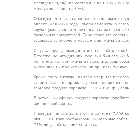
месяцу на 11,7%), по состоянию на июнь 2020 г
млн, уменьшение на 6%).
Очевидно, что по состоянию на июнь рынок труд
апреля-мая 2020 года начали отменять, а оста
случае уменьшение количества застрахованных л
фатальных показателей. Тема создания рабочих 
взаимосвязь рабочего места и минимальной зар
И тут следует упомянуть о тех, кто работает се
Естественно, что для них карантин был самым 
понятием, как минимальная зарплата, ведь свое
выполняли ни при четырех, ни при пяти тысячах
Кроме этого, в каждой из трех сфер, где преобл
строительстве и торговле, уровень официальной
торговле средняя зарплата — 10,8 тыс. грн, сель
В остальных сферах средняя зарплата колеблется
финансовой сфере.
Приведенная статистика касается около 7,298 м
июнь 2020 года застрахованных наемных работн
73% лиц, работающих легально.