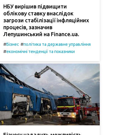
НБУ вирішив підвищити
облікову ставку внаслідок
загрози стабілізації інфляційних
процесів, зазначив
Лепушинський на Finance.ua.
#
#
Бізнес
політика та державне управління
#
економічні тенденції та показники
Бізнесу нададуть можливість