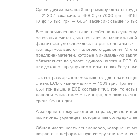
Среди других вакансий по размеру оплаты труд
— 21 307 вакансий; от 6000 до 7000 грн — 6169 
10 до 15 тыс. грн — 6664 вакансии; свыше 15 ты
Все перечисленное выше, особенно по существ
основания считать, что повышение минимальной 
фактически уже сложилось на рынке легальных т
границы «большего» налогового давления. Это 
предпринимателей, которые минимальную зарпл
обязательств по уплате единого налога и ЕСВ. 
них доход от предпринимательства как базу начи
Так вот размер этого «большего» для плательщик
ставка ЕСВ с «минималки» — 1039 грн. При ее п
65,4 грн выше, а ЕСВ составит 1100 грн, то есть
дополнительно вместе 126,4 грн, что эквивален
среди белого дня.
А завершить тему сочетания справедливости и э
миллионах украинцев, которым мы солидарно ве
Общая численность пенсионеров, которые не мог
возраста, в неформальную сферу занятости, сост