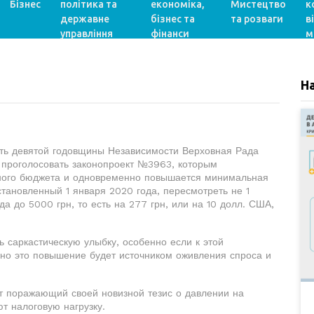
Бізнес
політика та
економіка,
Мистецтво
к
державне
бізнес та
та розваги
в
управління
фінанси
м
Н
ть девятой годовщины Независимости Верховная Рада
 проголосовать законопроект №3963, которым
нного бюджета и одновременно повышается минимальная
становленный 1 января 2020 года, пересмотреть не 1
да до 5000 грн, то есть на 277 грн, или на 10 долл. США,
 саркастическую улыбку, особенно если к этой
но это повышение будет источником оживления спроса и
ет поражающий своей новизной тезис о давлении на
т налоговую нагрузку.