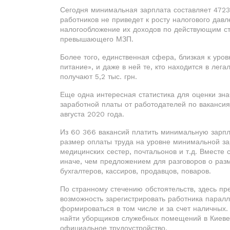
Сегодня минимальная зарплата составляет 4723
работников не приведет к росту налогового дав
налогообложение их доходов по действующим ст
превышающего МЗП.
Более того, единственная сфера, близкая к уро
питание», и даже в ней те, кто находится в ле
получают 5,2 тыс. грн.
Еще одна интересная статистика для оценки з
заработной платы от работодателей по вакансия
августа 2020 года.
Из 60 366 вакансий платить минимальную зарпла
размер оплаты труда на уровне минимальной за
медицинских сестер, почтальонов и т.д. Вместе
иначе, чем предложением для разговоров о раз
бухгалтеров, кассиров, продавцов, поваров.
По странному стечению обстоятельств, здесь пре
возможность зарегистрировать работника паралл
формироваться в том числе и за счет наличных. Т
найти уборщиков служебных помещений в Киеве н
официальное трудоустройство.