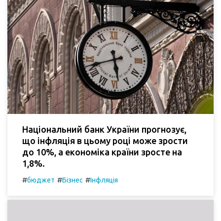
Національний банк України прогнозує,
що інфляція в цьому році може зрости
до 10%, а економіка країни зросте на
1,8%.
#
#
#
бюджет
Бізнес
Інфляція