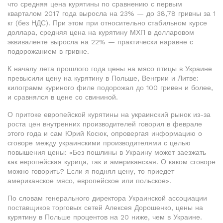
что средняя цена курятины по сравнению с первым
кварталом 2017 года выросла на 23% — до 38,78 гривны за 1
кг (без НДС). При этом при относительно стабильном курсе
доллара, средняя цена на курятину МХП в долларовом
эквиваленте выросла на 22% — практически наравне с
подорожанием в гривне.
К началу лета прошлого года цены на мясо птицы в Украине
превысили цену на курятину в Польше, Венгрии и Литве:
килограмм куриного филе подорожал до 100 гривен и более,
и сравнялся в цене со свининой.
О притоке европейской курятины на украинский рынок из-за
роста цен внутренних производителей говорил в феврале
этого года и сам Юрий Косюк, опровергая информацию о
сговоре между украинскими производителями с целью
повышения цены: «Без пошлины в Украину может заезжать
как европейская курица, так и американская. О каком сговоре
можно говорить? Если я поднял цену, то приедет
американское мясо, европейское или польское».
По словам генерального директора Украинской ассоциации
поставщиков торговых сетей Алексея Дорошенко, цены на
курятину в Польше процентов на 20 ниже, чем в Украине.