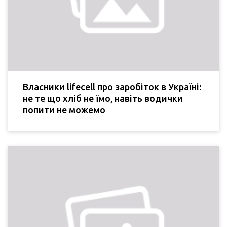
Власники lifecell про заробіток в Україні:
не те що хліб не їмо, навіть водички
попити не можемо