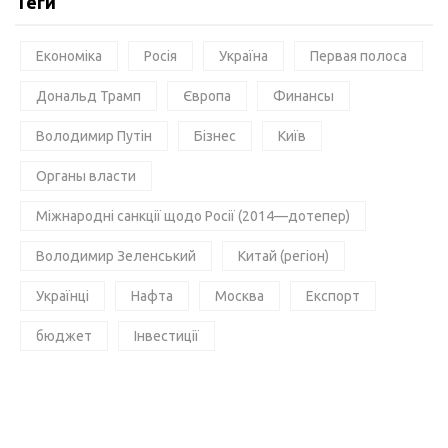
Теги
Економіка
Росія
Україна
Первая полоса
Дональд Трамп
Європа
Финансы
Володимир Путін
Бізнес
Київ
Органы власти
Міжнародні санкції щодо Росії (2014—дотепер)
Володимир Зеленський
Китай (регіон)
Українці
Нафта
Москва
Експорт
бюджет
Інвестиції