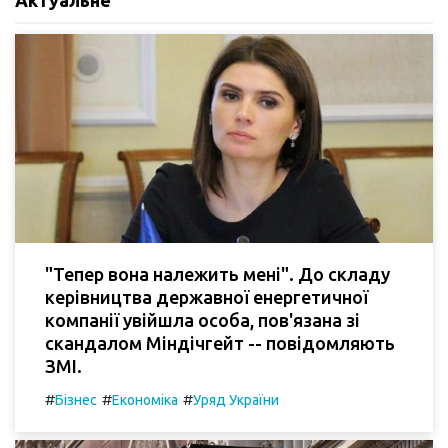
Актуальне
"Тепер вона належить мені". До складу
керівництва державної енергетичної
компанії увійшла особа, пов'язана зі
скандалом Міндічгейт -- повідомляють
ЗМІ.
#
#
#
Бізнес
Економіка
Уряд України