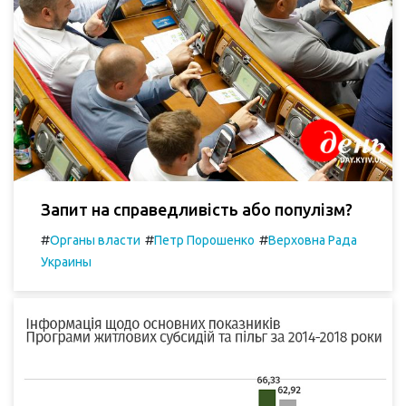
Запит на справедливість або популізм?
#
#
#
Органы власти
Петр Порошенко
Верховна Рада
Украины