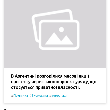
В Аргентині розгорілися масові акції
протесту через законопроект уряду, що
стосується приватної власності.
#
#
#
Політика
Економіка
Інвестиції