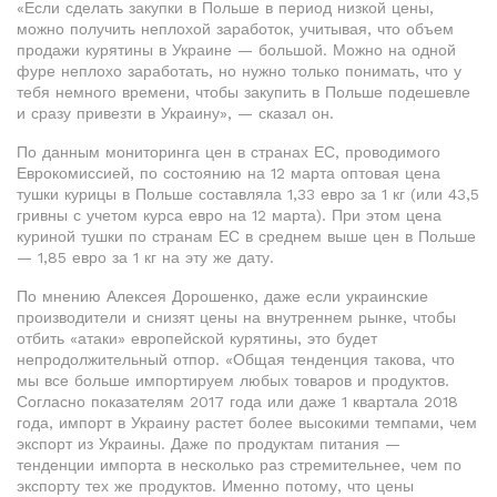
«Если сделать закупки в Польше в период низкой цены,
можно получить неплохой заработок, учитывая, что объем
продажи курятины в Украине — большой. Можно на одной
фуре неплохо заработать, но нужно только понимать, что у
тебя немного времени, чтобы закупить в Польше подешевле
и сразу привезти в Украину», — сказал он.
По данным мониторинга цен в странах ЕС, проводимого
Еврокомиссией, по состоянию на 12 марта оптовая цена
тушки курицы в Польше составляла 1,33 евро за 1 кг (или 43,5
гривны с учетом курса евро на 12 марта). При этом цена
куриной тушки по странам ЕС в среднем выше цен в Польше
— 1,85 евро за 1 кг на эту же дату.
По мнению Алексея Дорошенко, даже если украинские
производители и снизят цены на внутреннем рынке, чтобы
отбить «атаки» европейской курятины, это будет
непродолжительный отпор. «Общая тенденция такова, что
мы все больше импортируем любых товаров и продуктов.
Согласно показателям 2017 года или даже 1 квартала 2018
года, импорт в Украину растет более высокими темпами, чем
экспорт из Украины. Даже по продуктам питания —
тенденции импорта в несколько раз стремительнее, чем по
экспорту тех же продуктов. Именно потому, что цены