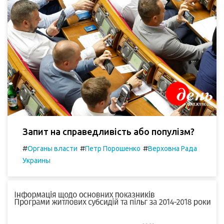
Запит на справедливість або популізм?
#
#
#
Органы власти
Петр Порошенко
Верховна Рада
Украины