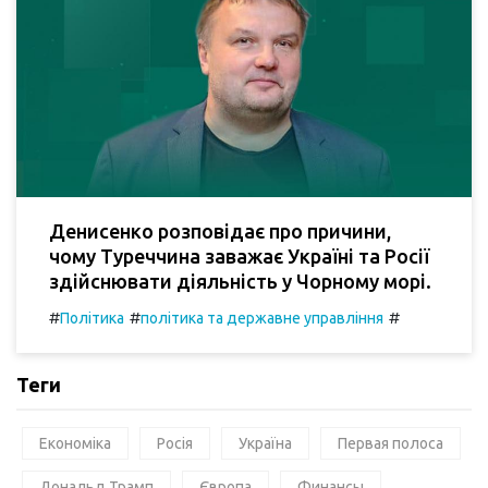
Денисенко розповідає про причини,
чому Туреччина заважає Україні та Росії
здійснювати діяльність у Чорному морі.
#
#
#
Політика
політика та державне управління
Теги
Економіка
Росія
Україна
Первая полоса
Дональд Трамп
Європа
Финансы