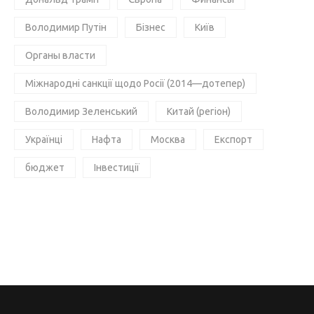
Володимир Путін
Бізнес
Київ
Органы власти
Міжнародні санкції щодо Росії (2014—дотепер)
Володимир Зеленський
Китай (регіон)
Українці
Нафта
Москва
Експорт
бюджет
Інвестиції