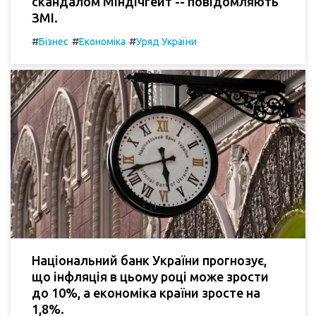
скандалом Міндічгейт -- повідомляють
ЗМІ.
#
#
#
Бізнес
Економіка
Уряд України
Національний банк України прогнозує,
що інфляція в цьому році може зрости
до 10%, а економіка країни зросте на
1,8%.