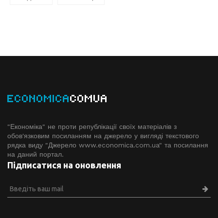
ECONOMICA
COMUA
"Економіка" не проти републікації своїх матеріалів з
обов'язковим посиланням на джерело у вигляді текстового
рядка виду "Джерело www.economiсa.com.ua" та посилання
на даний портал.
Підписатися на оновлення