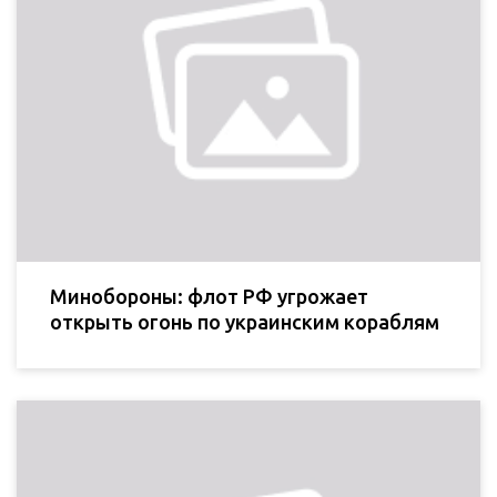
Минобороны: флот РФ угрожает
открыть огонь по украинским кораблям