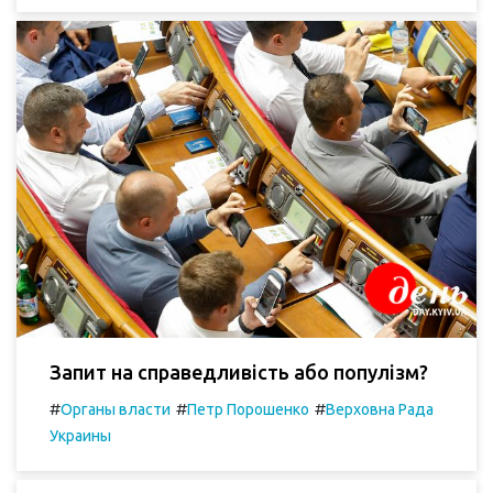
Запит на справедливість або популізм?
#
#
#
Органы власти
Петр Порошенко
Верховна Рада
Украины