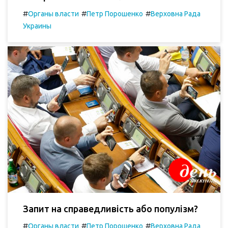
#
#
#
Органы власти
Петр Порошенко
Верховна Рада
Украины
Запит на справедливість або популізм?
#
#
#
Органы власти
Петр Порошенко
Верховна Рада