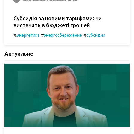
Субсидія за новими тарифами: чи
вистачить в бюджеті грошей
#
#
#
Энергетика
энергосбережение
субсидии
Актуальне