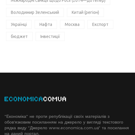
Міжнародні санкції щодо Росії (2014—дотепер)
Володимир Зеленський
Китай (регіон)
Українці
Нафта
Москва
Експорт
бюджет
Інвестиції
ECONOMICA
COMUA
"Економіка" не проти републікації своїх матеріалів з
обов'язковим посиланням на джерело у вигляді текстового
рядка виду "Джерело www.economiсa.com.ua" та посилання
на даний портал.