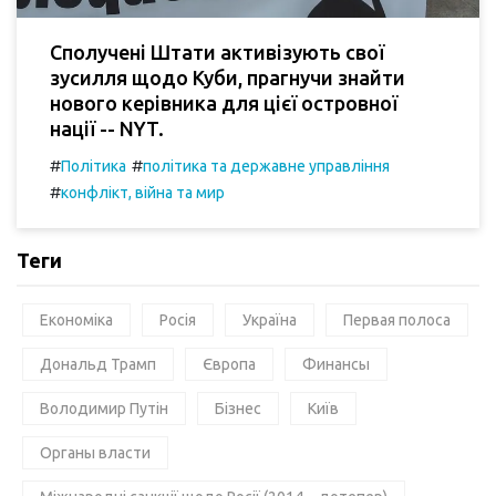
Сполучені Штати активізують свої
зусилля щодо Куби, прагнучи знайти
нового керівника для цієї островної
нації -- NYT.
#
#
Політика
політика та державне управління
#
конфлікт, війна та мир
Теги
Економіка
Росія
Україна
Первая полоса
Дональд Трамп
Європа
Финансы
Володимир Путін
Бізнес
Київ
Органы власти