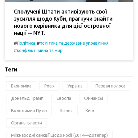
Сполучені Штати активізують свої
зусилля щодо Куби, прагнучи знайти
нового керівника для цієї островної
нації -- NYT.
#
#
Політика
політика та державне управління
#
конфлікт, війна та мир
Теги
Економіка
Росія
Україна
Первая полоса
Дональд Трамп
Європа
Финансы
Володимир Путін
Бізнес
Київ
Органы власти
Міжнародні санкції щодо Росії (2014—дотепер)