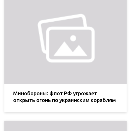
Минобороны: флот РФ угрожает
открыть огонь по украинским кораблям