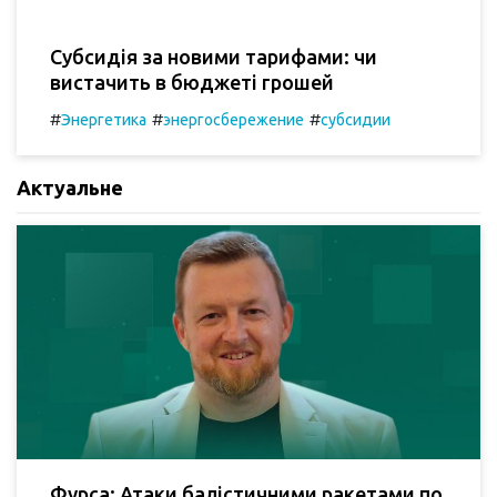
Субсидія за новими тарифами: чи
вистачить в бюджеті грошей
#
#
#
Энергетика
энергосбережение
субсидии
Актуальне
Фурса: Атаки балістичними ракетами по