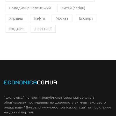
Володимир Зеленський
Китай (регіон)
Українці
Нафта
Москва
Експорт
бюджет
Інвестиції
ECONOMICA
COMUA
"Економіка" не проти републікації своїх матеріалів з
обов'язковим посиланням на джерело у вигляді текстового
рядка виду "Джерело www.economiсa.com.ua" та посилання
на даний портал.