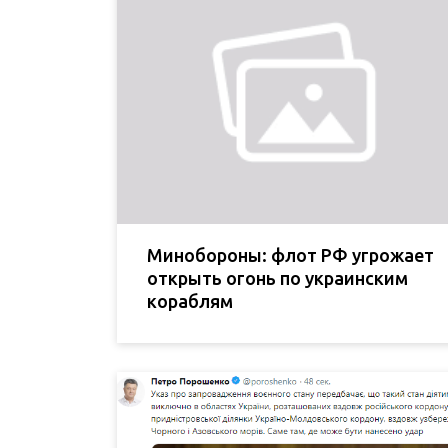
Минобороны: флот РФ угрожает
открыть огонь по украинским
кораблям