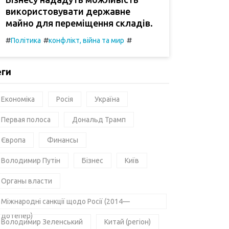
використовувати державне
майно для переміщення складів.
#
#
#
Політика
конфлікт, війна та мир
еги
Економіка
Росія
Україна
Первая полоса
Дональд Трамп
Європа
Финансы
Володимир Путін
Бізнес
Київ
Органы власти
Міжнародні санкції щодо Росії (2014—
дотепер)
Володимир Зеленський
Китай (регіон)