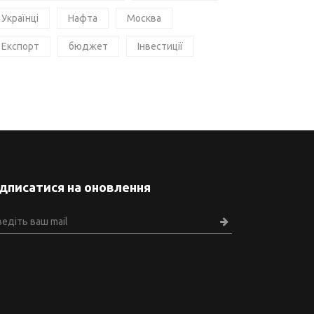
Українці
Нафта
Москва
Експорт
бюджет
Інвестиції
ідписатися на оновлення