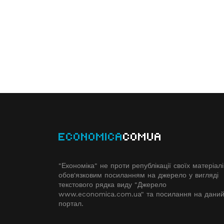
ECONOMICA
COMUA
"Економіка" не проти републікації своїх матеріалі
обов'язковим посиланням на джерело у вигляді
текстового рядка виду "Джерело
www.economiсa.com.ua" та посилання на дани
портал.