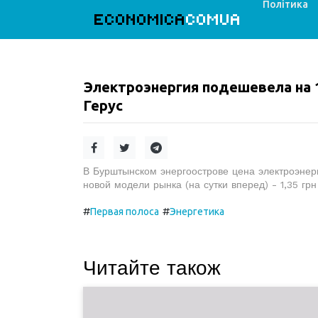
Політика
ECONOMICA
COMUA
Электроэнергия подешевела на 
Герус
В Бурштынском энергоострове цена электроэнерг
новой модели рынка (на сутки вперед) - 1,35 грн
#
#
Первая полоса
Энергетика
Читайте також