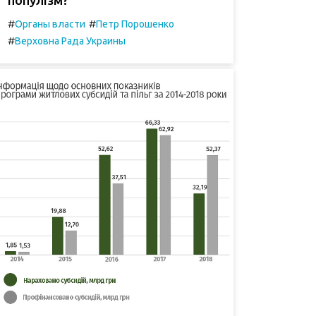
#
#
Органы власти
Петр Порошенко
#
Верховна Рада Украины