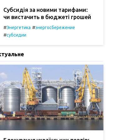
Субсидія за новими тарифами:
чи вистачить в бюджеті грошей
#
#
Энергетика
энергосбережение
#
субсидии
ктуальне
Блокування українських портів: