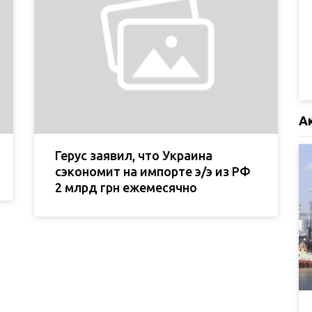
А
Герус заявил, что Украина
сэкономит на импорте э/э из РФ
2 млрд грн ежемесячно