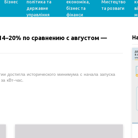
Бізнес
політика та
економіка,
Мистецтво
к
державне
бізнес та
та розваги
в
управління
фінанси
м
14−20% по сравнению с августом —
Н
ии достигла исторического минимума с начала запуска
 за кВт-час.