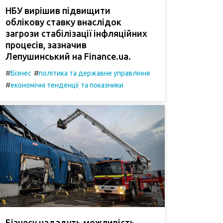
НБУ вирішив підвищити
облікову ставку внаслідок
загрози стабілізації інфляційних
процесів, зазначив
Лепушинський на Finance.ua.
#
#
Бізнес
політика та державне управління
#
економічні тенденції та показники
Бізнесу нададуть можливість