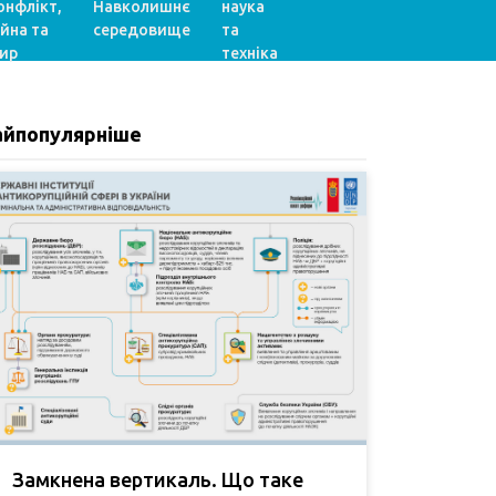
онфлікт,
Навколишнє
наука
ійна та
середовище
та
ир
техніка
айпопулярніше
Замкнена вертикаль. Що таке