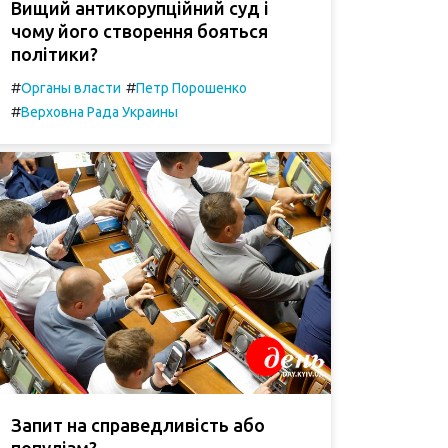
Вищий антикорупційний суд і
чому його створення бояться
політики?
#
#
Органы власти
Петр Порошенко
#
Верховна Рада Украины
Запит на справедливість або
популізм?