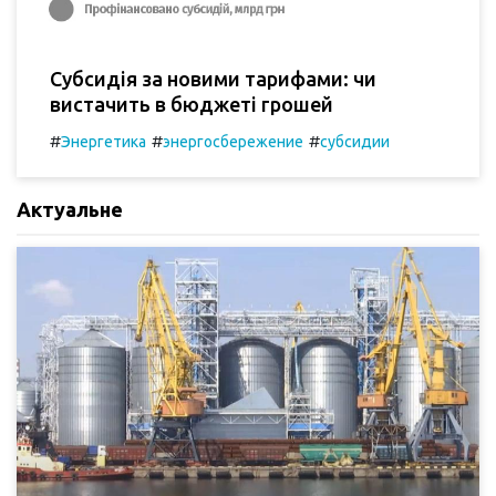
Субсидія за новими тарифами: чи
вистачить в бюджеті грошей
#
#
#
Энергетика
энергосбережение
субсидии
Актуальне