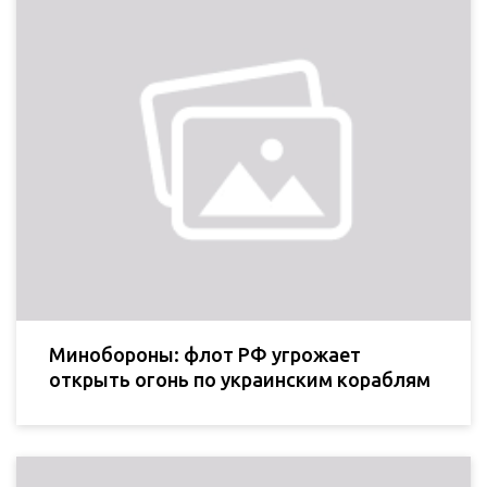
Минобороны: флот РФ угрожает
открыть огонь по украинским кораблям