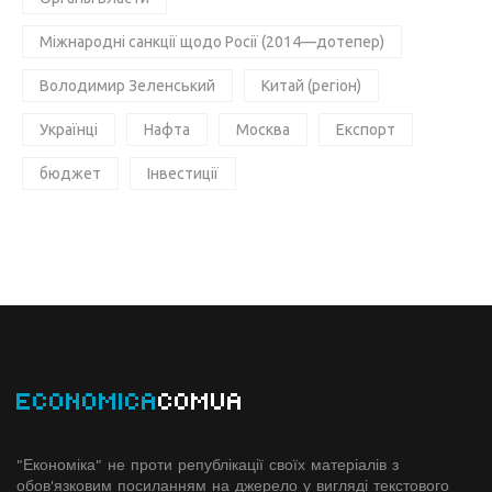
Міжнародні санкції щодо Росії (2014—дотепер)
Володимир Зеленський
Китай (регіон)
Українці
Нафта
Москва
Експорт
бюджет
Інвестиції
ECONOMICA
COMUA
"Економіка" не проти републікації своїх матеріалів з
обов'язковим посиланням на джерело у вигляді текстового