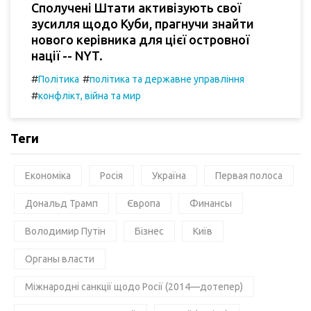
Сполучені Штати активізують свої
зусилля щодо Куби, прагнучи знайти
нового керівника для цієї островної
нації -- NYT.
#
#
Політика
політика та державне управління
#
конфлікт, війна та мир
Теги
Економіка
Росія
Україна
Первая полоса
Дональд Трамп
Європа
Финансы
Володимир Путін
Бізнес
Київ
Органы власти
Міжнародні санкції щодо Росії (2014—дотепер)