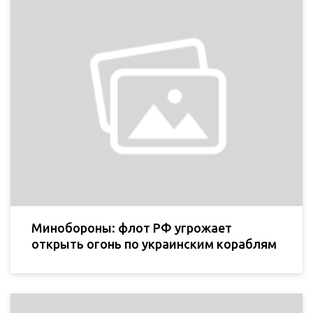
Минобороны: флот РФ угрожает
открыть огонь по украинским кораблям