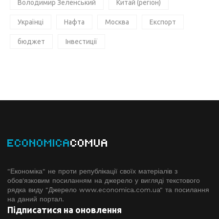
Володимир Зеленський
Китай (регіон)
Українці
Нафта
Москва
Експорт
бюджет
Інвестиції
ECONOMICA
COMUA
"Економіка" не проти републікації своїх матеріалів з
обов'язковим посиланням на джерело у вигляді текстового
рядка виду "Джерело www.economiсa.com.ua" та посилання
на даний портал.
Підписатися на оновлення