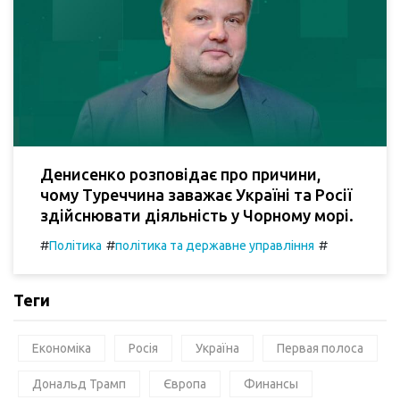
Денисенко розповідає про причини,
чому Туреччина заважає Україні та Росії
здійснювати діяльність у Чорному морі.
#
#
#
Політика
політика та державне управління
Теги
Економіка
Росія
Україна
Первая полоса
Дональд Трамп
Європа
Финансы