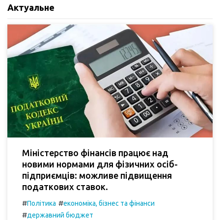
Актуальне
Міністерство фінансів працює над
новими нормами для фізичних осіб-
підприємців: можливе підвищення
податкових ставок.
#
#
Політика
економіка, бізнес та фінанси
#
державний бюджет