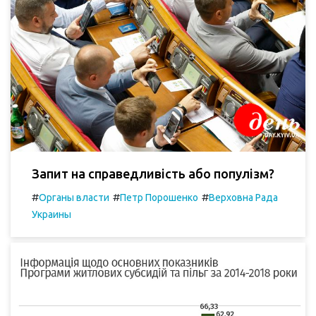
Запит на справедливість або популізм?
#
#
#
Органы власти
Петр Порошенко
Верховна Рада
Украины