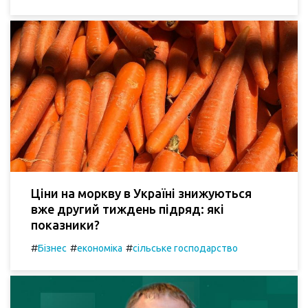
Ціни на моркву в Україні знижуються
вже другий тиждень підряд: які
показники?
#
#
#
Бізнес
економіка
сільське господарство