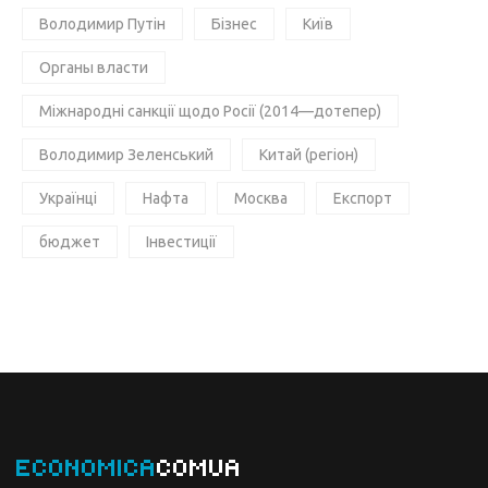
Володимир Путін
Бізнес
Київ
Органы власти
Міжнародні санкції щодо Росії (2014—дотепер)
Володимир Зеленський
Китай (регіон)
Українці
Нафта
Москва
Експорт
бюджет
Інвестиції
ECONOMICA
COMUA