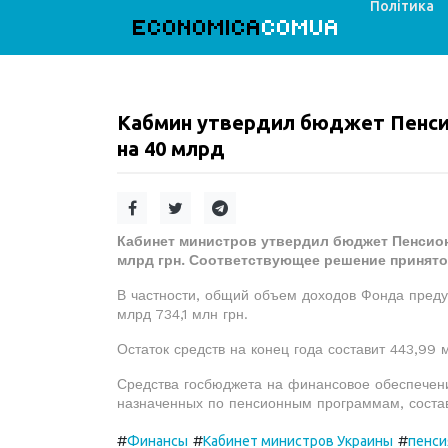
Політика
ECONOMICA
COMUA
Кабмин утвердил бюджет Пенси
на 40 млрд
Кабинет министров утвердил бюджет Пенсион
млрд грн. Соответствующее решение принято 
В частности, общий объем доходов Фонда преду
млрд 734,1 млн грн.
Остаток средств на конец года составит 443,99 м
Средства госбюджета на финансовое обеспечени
назначенных по пенсионным программам, составл
#
#
#
Финансы
Кабинет министров Украины
пенси