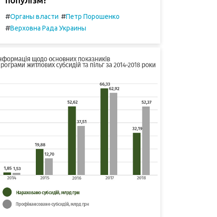
#
#
Органы власти
Петр Порошенко
#
Верховна Рада Украины