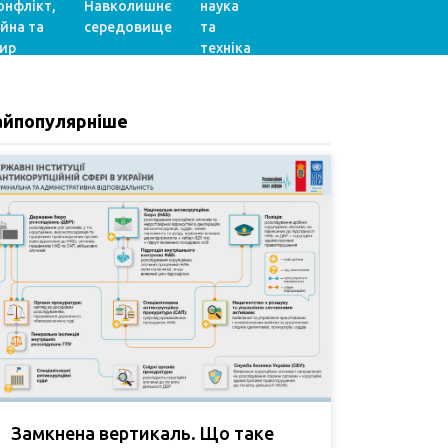
онфлікт,
Навколишнє
наука
ійна та
середовище
та
ир
техніка
айпопулярніше
Замкнена вертикаль. Що таке