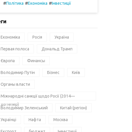
#
#
#
Політика
Економіка
Інвестиції
еги
Економіка
Росія
Україна
Первая полоса
Дональд Трамп
Європа
Финансы
Володимир Путін
Бізнес
Київ
Органы власти
Міжнародні санкції щодо Росії (2014—
дотепер)
Володимир Зеленський
Китай (регіон)
Українці
Нафта
Москва
Експорт
бюджет
Інвестиції