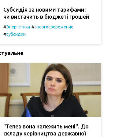
Субсидія за новими тарифами:
чи вистачить в бюджеті грошей
#
#
Энергетика
энергосбережение
#
субсидии
ктуальне
"Тепер вона належить мені". До
складу керівництва державної