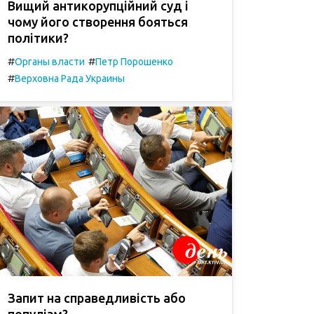
Вищий антикорупційний суд і
чому його створення бояться
політики?
#
#
Органы власти
Петр Порошенко
#
Верховна Рада Украины
Запит на справедливість або
популізм?