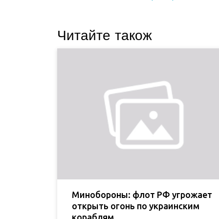
Читайте також
Минобороны: флот РФ угрожает
открыть огонь по украинским
кораблям