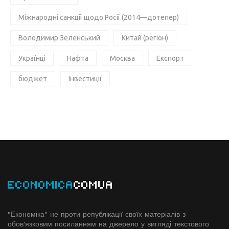
Міжнародні санкції щодо Росії (2014—дотепер)
Володимир Зеленський
Китай (регіон)
Українці
Нафта
Москва
Експорт
бюджет
Інвестиції
ECONOMICA
COMUA
"Економіка" не проти републікації своїх матеріалів з
обов'язковим посиланням на джерело у вигляді текстового