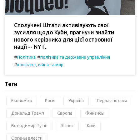
Сполучені Штати активізують свої
зусилля щодо Куби, прагнучи знайти
нового керівника для цієї островної
нації -- NYT.
#
#
Політика
політика та державне управління
#
конфлікт, війна та мир
Теги
Економіка
Росія
Україна
Первая полоса
Дональд Трамп
Європа
Финансы
Володимир Путін
Бізнес
Київ
Органы власти