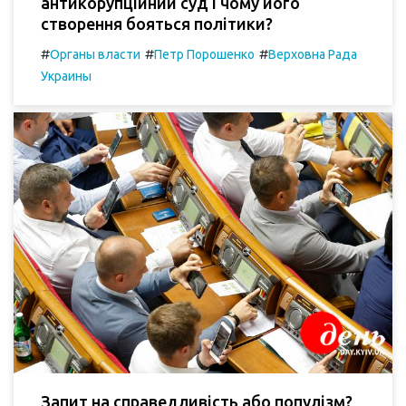
антикорупційний суд і чому його
створення бояться політики?
#
#
#
Органы власти
Петр Порошенко
Верховна Рада
Украины
Запит на справедливість або популізм?