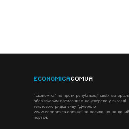
ECONOMICA
COMUA
"Економіка" не проти републікації своїх матеріалі
обов'язковим посиланням на джерело у вигляді
текстового рядка виду "Джерело
www.economiсa.com.ua" та посилання на дани
портал.