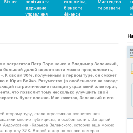
Бізнес
політика та
економіка,
Мистецтво
к
державне
бізнес та
та розваги
в
управління
фінанси
м
Н
ром встретятся Петр Порошенко и Владимир Зеленский,
с с большой долей вероятности можно предположить,
». К своим 30%, полученным в первом туре, он сможет
о и Юрия Бойко. Разумеется (в особенности на западе
ающий патриотические позиции украинский электорат,
нта, что позволит тому несколько улучшить свой
ократить будет сложно. Мне кажется, Зеленский и его
й второму туру, стала агрессивная воинственная
хватили многие публицисты, в особенности с Западной
я Андруховича «Карьера Зеленского, которую еще можно
а порталу ЗИК. Второй автор на основе номеров