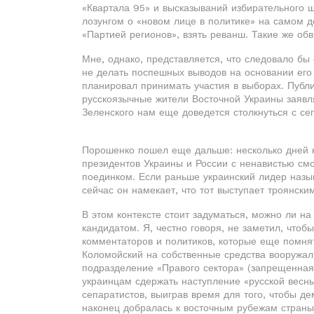
«Квартала 95» и высказываний избирательного ш
лозунгом о «новом лице в политике» на самом д
«Партией регионов», взять реванш. Такие же об
Мне, однако, представляется, что следовало бы
не делать поспешных выводов на основании его 
планировал принимать участия в выборах. Публи
русскоязычные жители Восточной Украины заявля
Зеленского нам еще доведется столкнуться с се
Порошенко пошел еще дальше: несколько дней 
президентов Украины и России с ненавистью смо
поединком. Если раньше украинский лидер назы
сейчас он намекает, что тот выступает троянски
В этом контексте стоит задуматься, можно ли н
кандидатом. Я, честно говоря, не заметил, чтоб
комментаторов и политиков, которые еще помнят
Коломойский на собственные средства вооружал 
подразделение «Правого сектора» (запрещенная
украинцам сдержать наступление «русской весн
сепаратистов, выиграв время для того, чтобы д
наконец добралась к восточным рубежам страны.