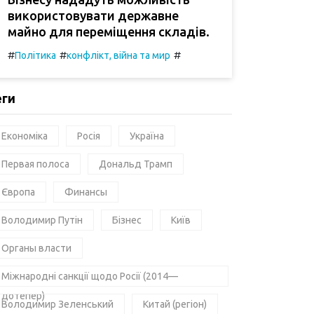
використовувати державне
майно для переміщення складів.
#
#
#
Політика
конфлікт, війна та мир
еги
Економіка
Росія
Україна
Первая полоса
Дональд Трамп
Європа
Финансы
Володимир Путін
Бізнес
Київ
Органы власти
Міжнародні санкції щодо Росії (2014—
дотепер)
Володимир Зеленський
Китай (регіон)