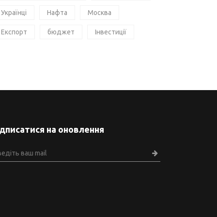
Українці
Нафта
Москва
Експорт
бюджет
Інвестиції
ідписатися на оновлення