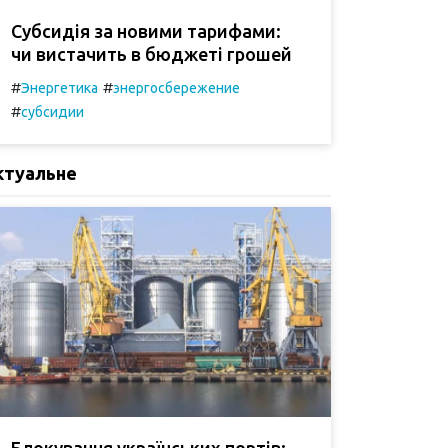
Субсидія за новими тарифами:
чи вистачить в бюджеті грошей
#
#
Энергетика
энергосбережение
#
субсидии
ктуальне
Блокування українських портів: