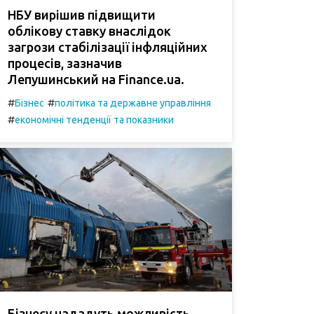
НБУ вирішив підвищити
облікову ставку внаслідок
загрози стабілізації інфляційних
процесів, зазначив
Лепушинський на Finance.ua.
#
#
Бізнес
політика та державне управління
#
економічні тенденції та показники
Бізнесу нададуть можливість