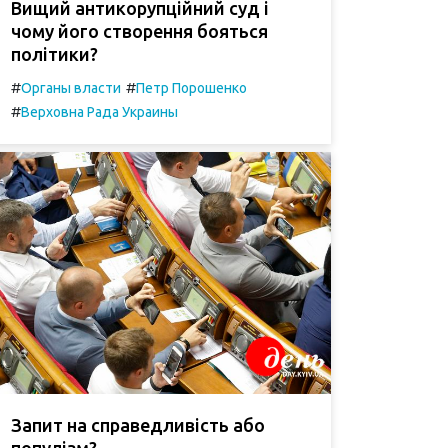
Вищий антикорупційний суд і
чому його створення бояться
політики?
#
#
Органы власти
Петр Порошенко
#
Верховна Рада Украины
Запит на справедливість або
популізм?