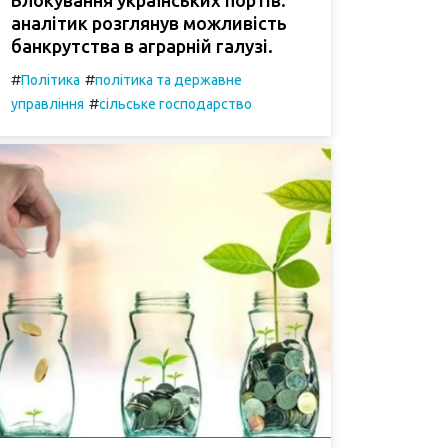
аналітик розглянув можливість
банкрутства в аграрній галузі.
#
#
Політика
політика та державне
#
управління
сільське господарство