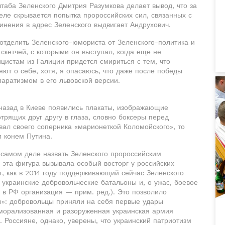
таба Зеленского Дмитрия Разумкова делает вывод, что за
еле скрывается попытка пророссийских сил, связанных с
винения в адрес Зеленского выдвигает Андрухович.
 отделить Зеленского-юмориста от Зеленского-политика и
скетчей, с которыми он выступал, когда еще не
цистам из Галиции придется смириться с тем, что
ют о себе, хотя, я опасаюсь, что даже после победы
паратизмом в его львовской версии.
назад в Киеве появились плакаты, изображающие
трящих друг другу в глаза, словно боксеры перед
вал своего соперника «марионеткой Коломойского», то
м конем Путина.
а самом деле назвать Зеленского пророссийским
ы эта фигура вызывала особый восторг у российских
, как в 2014 году поддерживающий сейчас Зеленского
украинские добровольческие батальоны и, о ужас, боевое
 в РФ организация — прим. ред.). Это позволило
ы»: добровольцы приняли на себя первые удары
еморализованная и разоруженная украинская армия
 Россияне, однако, уверены, что украинский патриотизм