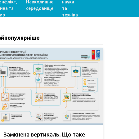
онфлікт,
Навколишнє
наука
ійна та
середовище
та
ир
техніка
айпопулярніше
Замкнена вертикаль. Що таке