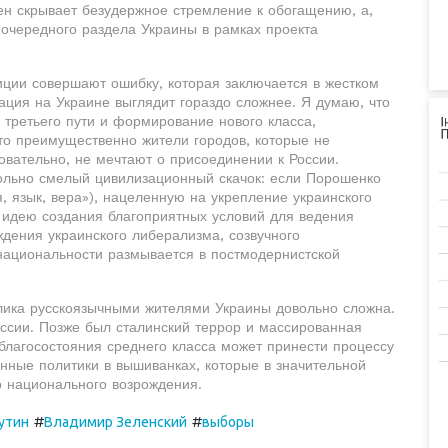
ен скрывает безудержное стремление к обогащению, а,
я очередного раздела Украины в рамках проекта
лиции совершают ошибку, которая заключается в жестком
ация на Украине выглядит гораздо сложнее. Я думаю, что
третьего пути и формирование нового класса,
то преимущественно жители городов, которые не
овательно, не мечтают о присоединении к России.
ольно смелый цивилизационный скачок: если Порошенко
, язык, вера»), нацеленную на укрепление украинского
 идею создания благоприятных условий для ведения
дения украинского либерализма, созвучного
национальности размывается в постмодернистской
лика русскоязычными жителями Украины довольно сложна.
ссии. Позже был сталинский террор и массированная
благосостояния среднего класса может принести процессу
нные политики в вышиванках, которые в значительной
о национального возрождения.
#
#
утин
Владимир Зеленский
выборы