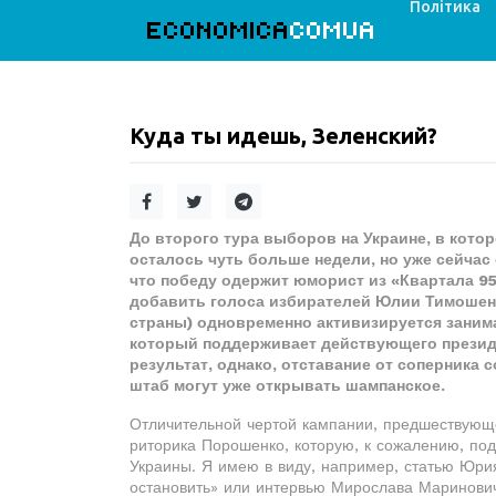
Політика
ECONOMICA
COMUA
Куда ты идешь, Зеленский?
До второго тура выборов на Украине, в кото
осталось чуть больше недели, но уже сейча
что победу одержит юморист из «Квартала 95
добавить голоса избирателей Юлии Тимошенк
страны) одновременно активизируется заним
который поддерживает действующего президе
результат, однако, отставание от соперника с
штаб могут уже открывать шампанское.
Отличительной чертой кампании, предшествующе
риторика Порошенко, которую, к сожалению, под
Украины. Я имею в виду, например, статью Юри
остановить» или интервью Мирослава Маринович