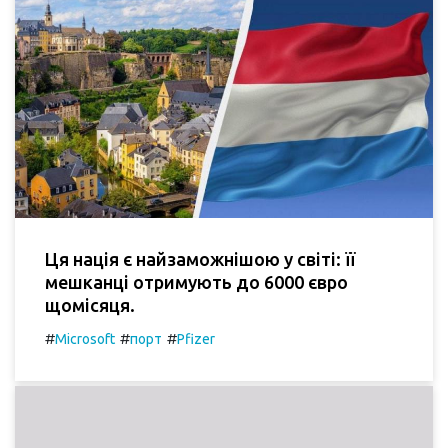
Ця нація є найзаможнішою у світі: її
мешканці отримують до 6000 євро
щомісяця.
#
#
#
Microsoft
порт
Pfizer