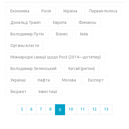
Економіка
Росія
Україна
Первая полоса
Дональд Трамп
Європа
Финансы
Володимир Путін
Бізнес
Київ
Органы власти
Міжнародні санкції щодо Росії (2014—дотепер)
Володимир Зеленський
Китай (регіон)
Українці
Нафта
Москва
Експорт
бюджет
Інвестиції
5
6
7
8
9
10
11
12
13