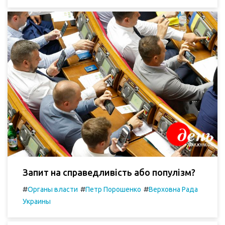
Запит на справедливість або популізм?
#
#
#
Органы власти
Петр Порошенко
Верховна Рада
Украины