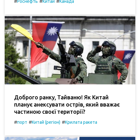
#
#
#
Роснефть
Китай
Канада
Доброго ранку, Тайваню! Як Китай
планує анексувати острів, який вважає
частиною своєї території?
#
#
#
порт
Китай (регіон)
Крилата ракета