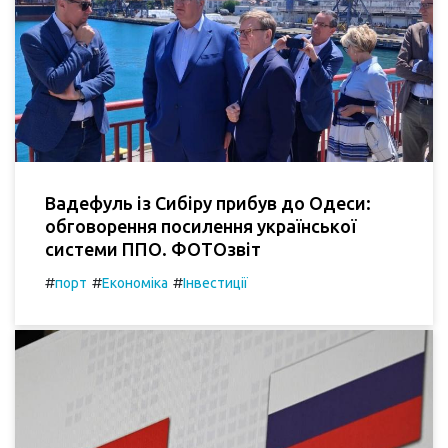
Вадефуль із Сибіру прибув до Одеси:
обговорення посилення української
системи ППО. ФОТОзвіт
#
#
#
порт
Економіка
Інвестиції