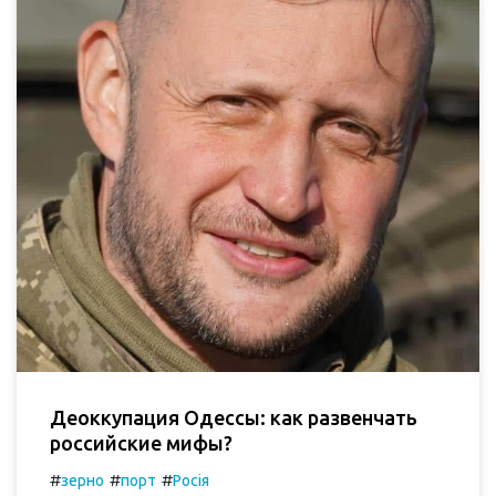
Деоккупация Одессы: как развенчать
российские мифы?
#
#
#
зерно
порт
Росія