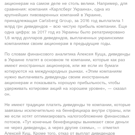
акционерам на самом деле не столь велики. Например, для
сравнения: компания «Карлсберг Украина», одна из
крупнейших пивоваренных компаний в Украине,
принадлежащая Carlsberg Group, за 2016 год выплатила 1
млрд грн дивидендов – всю чистую прибыль компании. Еще
одна цифра: за 2017 год из Украины было репатриировано
1,8 млрд долларов дивидендов, выплаченных украинскими
компаниями своим акционерам в предыдущие годы.
По словам финансового аналитика Алексея Куща, дивиденды
в Украине платят в основном те компании, которые как раз
имеют иностранных акционеров, или же если их бумаги
котируются на международных рынках. «Этим компаниям
нужно выплачивать дивиденды своим иностранным
акционерам и показывать хорошую прибыльность, чтобы
удерживать котировки акций на хорошем уровне», — сказал
он.
Не имеют традиции платить дивиденды те компании, которые
завязаны исключительно на бенефициара внутри страны, или
же если хотят оптимизировать налогообложение финансовых
потоков. «Тут конечные бенефициары вынимают свои деньги
не через дивиденды, а через другие схемы», — отметил
Алексей Кущ. Кроме того, отказ от выплат дивидендов