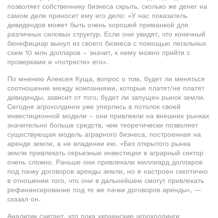
позволяет собственнику бизнеса скрыть, сколько же денег на
самом деле приносит ему его дело: «У нас показатель
дивидендов может быть очень хорошей приманкой для
различных силовых структур. Если они увидят, что конечный
бенефициар вынул из своего бизнеса с помощью легальных
схем 10 млн долларов – значит, к нему можно прийти с
проверками и «потрясти» его».
По мнению Алексея Куща, вопрос о том, будет ли меняться
соотношение между компаниями, которые платят/не платят
дивиденды, зависит от того, будет ли запущен рынок земли.
Сегодня агрохолдинги уже уперлись в потолок своей
инвестиционной модели – они привлекли на внешних рынках
значительно больше средств, чем теоретически позволяет
существующая модель аграрного бизнеса, построенная на
аренде земли, а не владении ею. «Без открытого рынка
земли привлекать серьезные инвестиции в аграрный сектор
очень сложно. Раньше они привлекали миллиард долларов
под пачку договоров аренды земли, но я настроен скептично
в отношении того, что они в дальнейшем смогут привлекать
рефинансирование под те же пачки договоров аренды», —
сказал он.
Аналитик считает, что пока украинские агрохолдинги