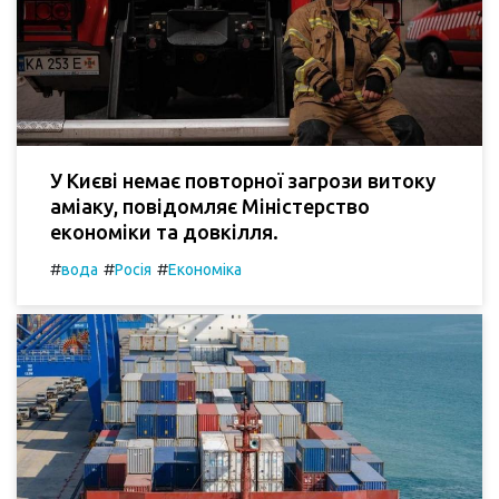
У Києві немає повторної загрози витоку
аміаку, повідомляє Міністерство
економіки та довкілля.
#
#
#
вода
Росія
Економіка