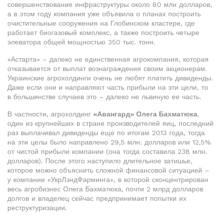
совершенствование инфраструктуры около 80 млн долларов,
а в этом году компания уже объявила о планах построить
очистительные сооружения на Глобинском кластере, где
работает биогазовый комплекс, а также построить четыре
элеватора общей мощностью 350 тыс. тонн.
«Астарта» – далеко не единственная агрокомпания, которая
отказывается от выплат вознаграждения своим акционерам.
Украинские агрохолдинги очень не любят платить дивиденды.
Даже если они и направляют часть прибыли на эти цели, то
в большинстве случаев это – далеко не львиную ее часть.
В частности, агрохолдинг
«Авангард» Олега Бахматюка
,
один из крупнейших в стране производителей яиц, последний
раз выплачивал дивиденды еще по итогам 2013 года, тогда
на эти целы было направлено 29,5 млн. долларов или 12,5%
от чистой прибыли компании (она тогда составила 238 млн.
долларов). После этого наступило длительное затишье,
которое можно объяснить сложной финансовой ситуацией –
у компании «УкрЛэндФарминга», в которой сконцентрирован
весь агробизнес Олега Бахматюка, почти 2 млрд долларов
долгов и владелец сейчас предпринимает попытки их
реструктуризации.