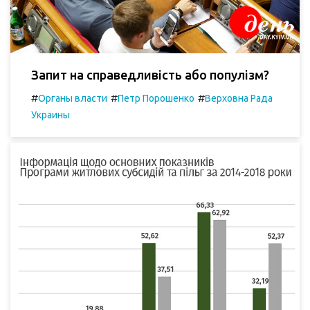
Запит на справедливість або популізм?
#
#
#
Органы власти
Петр Порошенко
Верховна Рада
Украины