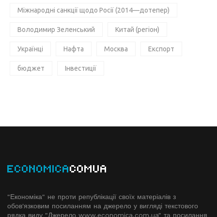
Міжнародні санкції щодо Росії (2014—дотепер)
Володимир Зеленський
Китай (регіон)
Українці
Нафта
Москва
Експорт
бюджет
Інвестиції
ECONOMICA
COMUA
"Економіка" не проти републікації своїх матеріалів з
обов'язковим посиланням на джерело у вигляді текстового
рядка виду "Джерело www.economiсa.com.ua" та посилання