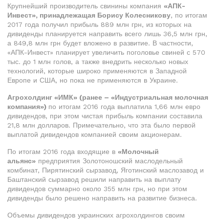
Крупнейший производитель свинины компания
«АПК-
Инвест», принадлежащая Борису Колесникову
, по итогам
2017 года получил прибыль 889 млн грн, из которых на
дивиденды планируется направить всего лишь 36,5 млн грн,
а 849,8 млн грн будет вложено в развитие. В частности,
«АПК-Инвест» планирует увеличить поголовье свиней с 570
тыс. до 1 млн голов, а также внедрить несколько новых
технологий, которые широко применяются в Западной
Европе и США, но пока не применяются в Украине.
Агрохолдинг «ИМК» (ранее – «Индустриальная молочная
компания»)
по итогам 2016 года выплатила 1,66 млн евро
дивидендов, при этом чистая прибыль компании составила
21,8 млн долларов. Примечательно, что эта было первой
выплатой дивидендов компанией своим акционерам.
По итогам 2016 года входящие в
«Молочный
альянс»
предприятия Золотоношский маслодельный
комбинат, Пирятинский сырзавод, Яготинский маслозавод и
Баштанский сырзавод решили направить на выплату
дивидендов суммарно около 355 млн грн, но при этом
дивиденды было решено направить на развитие бизнеса.
Объемы дивидендов украинских агрохолдингов своим