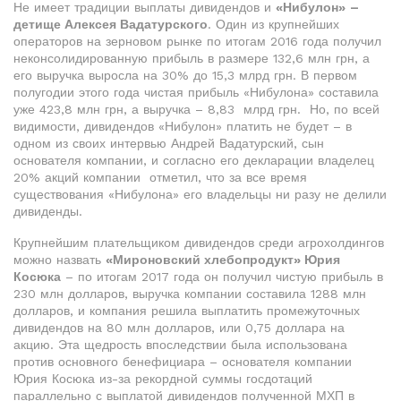
Не имеет традиции выплаты дивидендов и
«Нибулон»
–
детище Алексея Вадатурского
. Один из крупнейших
операторов на зерновом рынке по итогам 2016 года получил
неконсолидированную прибыль в размере 132,6 млн грн, а
его выручка выросла на 30% до 15,3 млрд грн. В первом
полугодии этого года чистая прибыль «Нибулона» составила
уже 423,8 млн грн, а выручка – 8,83 млрд грн. Но, по всей
видимости, дивидендов «Нибулон» платить не будет – в
одном из своих интервью Андрей Вадатурский, сын
основателя компании, и согласно его декларации владелец
20% акций компании отметил, что за все время
существования «Нибулона» его владельцы ни разу не делили
дивиденды.
Крупнейшим плательщиком дивидендов среди агрохолдингов
можно назвать
«Мироновский хлебопродукт» Юрия
Косюка
– по итогам 2017 года он получил чистую прибыль в
230 млн долларов, выручка компании составила 1288 млн
долларов, и компания решила выплатить промежуточных
дивидендов на 80 млн долларов, или 0,75 доллара на
акцию. Эта щедрость впоследствии была использована
против основного бенефициара – основателя компании
Юрия Косюка из-за рекордной суммы госдотаций
параллельно с выплатой дивидендов полученной МХП в