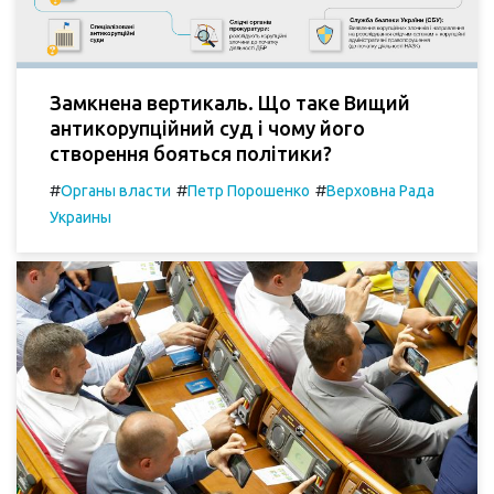
Замкнена вертикаль. Що таке Вищий
антикорупційний суд і чому його
створення бояться політики?
#
#
#
Органы власти
Петр Порошенко
Верховна Рада
Украины