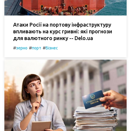
Атаки Росії на портову інфраструктуру
впливають на курс гривні: які прогнози
для валютного ринку -- Delo.ua
#
#
#
зерно
порт
Бізнес