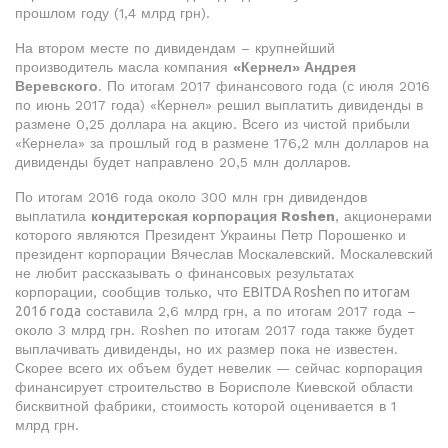
прошлом году (1,4 млрд грн).
На втором месте по дивидендам – крупнейший
производитель масла компания
«Кернел» Андрея
Веревского
. По итогам 2017 финансового года (с июля 2016
по июнь 2017 года) «Кернел» решил выплатить дивиденды в
размене 0,25 доллара на акцию. Всего из чистой прибыли
«Кернела» за прошлый год в размене 176,2 млн долларов на
дивиденды будет направлено 20,5 млн долларов.
По итогам 2016 года около 300 млн грн дивидендов
выплатила
кондитерская корпорация Roshen
, акционерами
которого являются Президент Украины Петр Порошенко и
президент корпорации Вячеслав Москалевский. Москалевский
не любит рассказывать о финансовых результатах
корпорации, сообщив только, что
EBITDA Roshen по итогам
2016 года
составила 2,6 млрд грн, а по итогам 2017 года –
около 3 млрд грн. Roshen по итогам 2017 года также будет
выплачивать дивиденды, но их размер пока не известен.
Скорее всего их объем будет невелик — сейчас корпорация
финансирует строительство в Борисполе Киевской области
бисквитной фабрики, стоимость которой оценивается в 1
млрд грн.