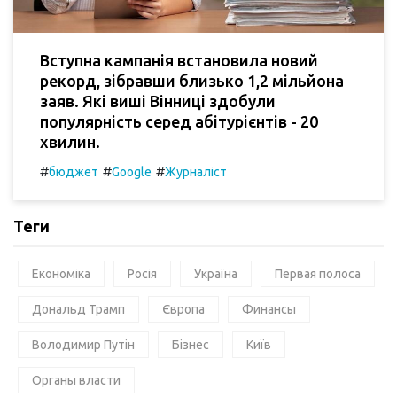
Вступна кампанія встановила новий
рекорд, зібравши близько 1,2 мільйона
заяв. Які виші Вінниці здобули
популярність серед абітурієнтів - 20
хвилин.
#
#
#
бюджет
Google
Журналіст
Теги
Економіка
Росія
Україна
Первая полоса
Дональд Трамп
Європа
Финансы
Володимир Путін
Бізнес
Київ
Органы власти