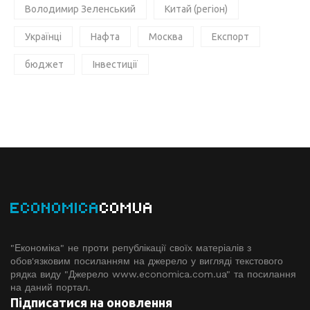
Володимир Зеленський
Китай (регіон)
Українці
Нафта
Москва
Експорт
бюджет
Інвестиції
ECONOMICA
COMUA
"Економіка" не проти републікації своїх матеріалів з
обов'язковим посиланням на джерело у вигляді текстового
рядка виду "Джерело www.economiсa.com.ua" та посилання
на даний портал.
Підписатися на оновлення