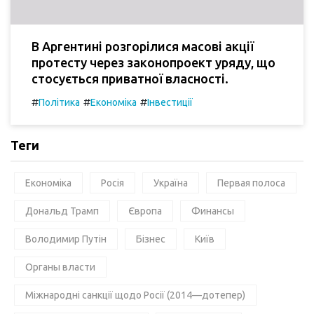
В Аргентині розгорілися масові акції
протесту через законопроект уряду, що
стосується приватної власності.
#
#
#
Політика
Економіка
Інвестиції
Теги
Економіка
Росія
Україна
Первая полоса
Дональд Трамп
Європа
Финансы
Володимир Путін
Бізнес
Київ
Органы власти
Міжнародні санкції щодо Росії (2014—дотепер)