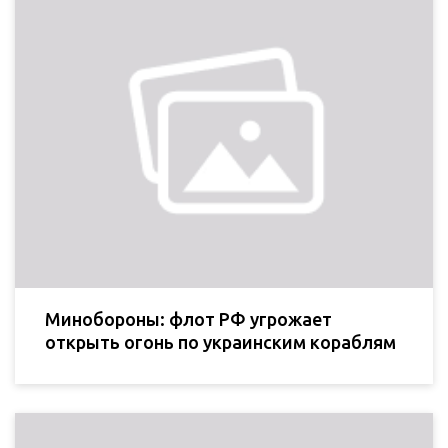
Минобороны: флот РФ угрожает
открыть огонь по украинским кораблям