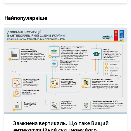
Найпопулярніше
Замкнена вертикаль. Що таке Вищий
антикорупційний суд і чому його