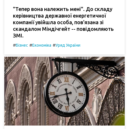
"Тепер вона належить мені". До складу
керівництва державної енергетичної
компанії увійшла особа, пов'язана зі
скандалом Міндічгейт -- повідомляють
ЗМІ.
#
#
#
Бізнес
Економіка
Уряд України