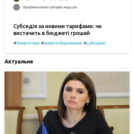
Субсидія за новими тарифами: чи
вистачить в бюджеті грошей
#
#
#
Энергетика
энергосбережение
субсидии
Актуальне