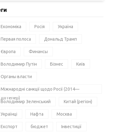
еги
Економіка
Росія
Україна
Первая полоса
Дональд Трамп
Європа
Финансы
Володимир Путін
Бізнес
Київ
Органы власти
Міжнародні санкції щодо Росії (2014—
дотепер)
Володимир Зеленський
Китай (регіон)
Українці
Нафта
Москва
Експорт
бюджет
Інвестиції