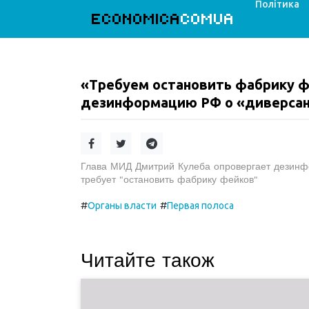
Політика
ECONOMICA
COMUA
«Требуем остановить фабрику ф
дезинформацию РФ о «диверсан
Глава МИД Дмитрий Кулеба опровергает дезинф
требует "остановить фабрику фейков"
#
#
Органы власти
Первая полоса
Читайте також