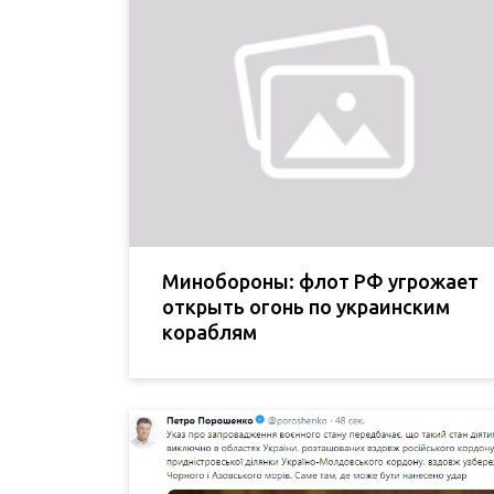
Минобороны: флот РФ угрожает
открыть огонь по украинским
кораблям