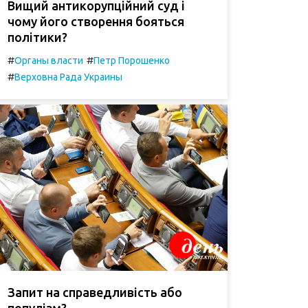
Вищий антикорупційний суд і
чому його створення бояться
політики?
#
#
Органы власти
Петр Порошенко
#
Верховна Рада Украины
Запит на справедливість або
популізм?