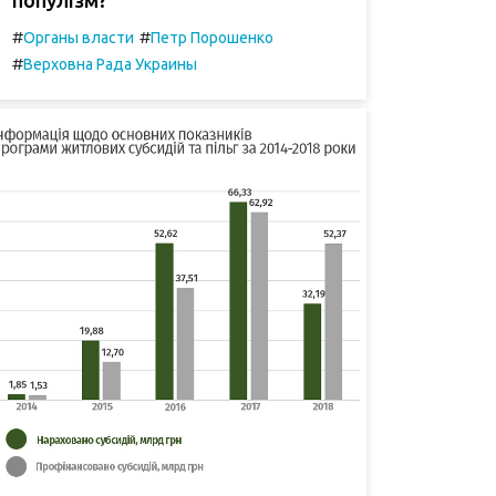
#
#
Органы власти
Петр Порошенко
#
Верховна Рада Украины