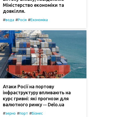
Міністерство економіки та
довкілля.
#
#
#
вода
Росія
Економіка
Атаки Росії на портову
інфраструктуру впливають на
курс гривні: які прогнози для
валютного ринку -- Delo.ua
#
#
#
зерно
порт
Бізнес