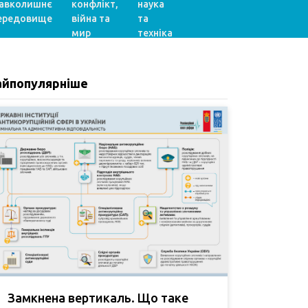
авколишнє
конфлікт,
наука
ередовище
війна та
та
мир
техніка
айпопулярніше
Замкнена вертикаль. Що таке