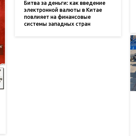
Битва за деньги: как введение
электронной валюты в Китае
повлияет на финансовые
системы западных стран