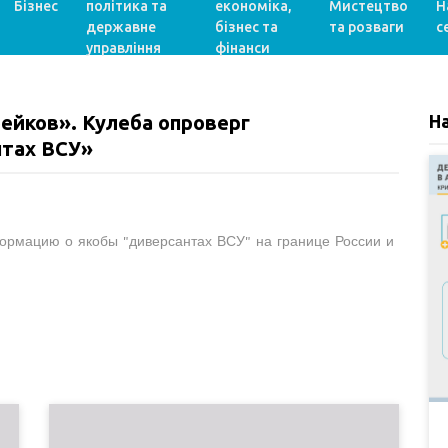
Бізнес
політика та
економіка,
Мистецтво
Н
державне
бізнес та
та розваги
с
управління
фінанси
ейков». Кулеба опроверг
Н
тах ВСУ»
ормацию о якобы "диверсантах ВСУ" на границе России и