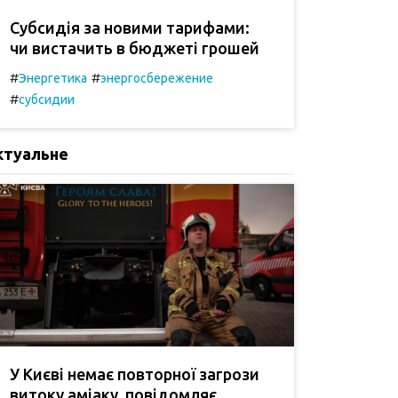
Субсидія за новими тарифами:
чи вистачить в бюджеті грошей
#
#
Энергетика
энергосбережение
#
субсидии
ктуальне
У Києві немає повторної загрози
витоку аміаку, повідомляє