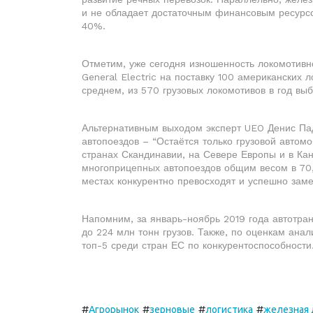
и не обладает достаточным финансовым ресурс
40%.
Отметим, уже сегодня изношенность локомотивной
General Electric на поставку 100 американских 
среднем, из 570 грузовых локомотивов в год вы
Альтернативным выходом эксперт UEO Денис Пад
автопоездов – “Остаётся только грузовой автомо
странах Скандинавии, на Севере Европы и в Ка
многоприцепных автопоездов общим весом в 70, 
местах конкурентно превосходят и успешно зам
Напомним, за январь-ноябрь 2019 года автотра
до 224 млн тонн грузов. Также, по оценкам анал
топ-5 среди стран ЕС по конкурентоспособност
#
#
#
#
Агрорынок
зерновые
логистика
железная 