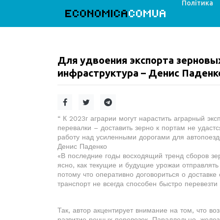
Політика
ECONOMICA
COMUA
Для удвоения экспорта зерновы
инфраструктура – Денис Паден
“ К 2023г аграрии могут нарастить аграрный эк
перевалки – доставить зерно к портам не удаст
работу над усиленными дорогами для автопоезд
Денис Паденко
«В последние годы восходящий тренд сборов зер
ясно, как текущие и будущие урожаи отправлять
потому что оперативно договориться о доставке
транспорт не всегда способен быстро перевезт
Так, автор акцентирует внимание на том, что в
развитие речных перевозок. Параллельно, желе