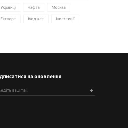
Українці
Нафта
Москва
Експорт
бюджет
Інвестиції
ідписатися на оновлення