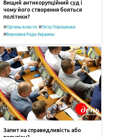
Вищий антикорупційний суд і
чому його створення бояться
політики?
#
#
Органы власти
Петр Порошенко
#
Верховна Рада Украины
Запит на справедливість або
популізм?