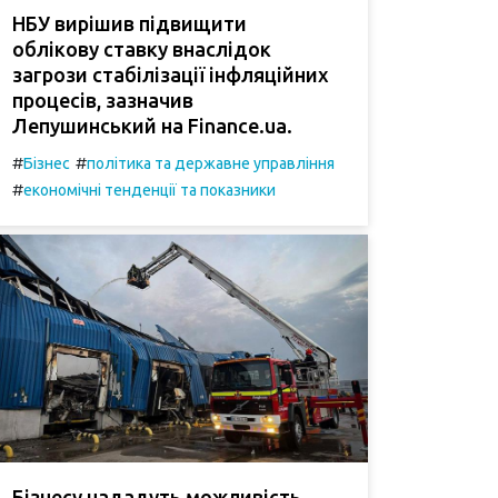
НБУ вирішив підвищити
облікову ставку внаслідок
загрози стабілізації інфляційних
процесів, зазначив
Лепушинський на Finance.ua.
#
#
Бізнес
політика та державне управління
#
економічні тенденції та показники
Бізнесу нададуть можливість