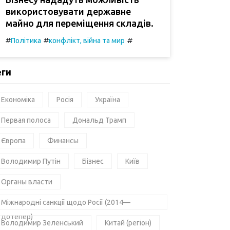
використовувати державне
майно для переміщення складів.
#
#
#
Політика
конфлікт, війна та мир
еги
Економіка
Росія
Україна
Первая полоса
Дональд Трамп
Європа
Финансы
Володимир Путін
Бізнес
Київ
Органы власти
Міжнародні санкції щодо Росії (2014—
дотепер)
Володимир Зеленський
Китай (регіон)