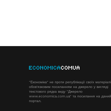
ECONOMICA
COMUA
"Економіка" не проти републікації своїх матеріалі
обов'язковим посиланням на джерело у вигляді
текстового рядка виду "Джерело
www.economiсa.com.ua" та посилання на дани
портал.