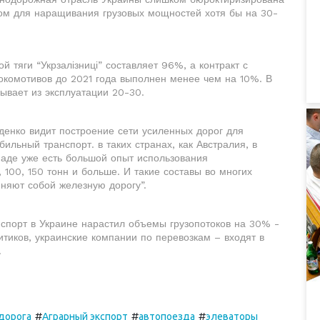
ом для наращивания грузовых мощностей хотя бы на 30-
 тяги “Укрзалізниці” составляет 96%, а контракт с
локомотивов до 2021 года выполнен менее чем на 10%. В
бывает из эксплуатации 20-30.
енко видит построение сети усиленных дорог для
бильный транспорт. в таких странах, как Австралия, в
наде уже есть большой опыт использования
100, 150 тонн и больше. И такие составы во многих
еняют собой железную дорогу”.
нспорт в Украине нарастил объемы грузопотоков на 30% -
итиков, украинские компании по перевозкам – входят в
и.
#
#
#
дорога
Аграрный экспорт
автопоезда
элеваторы