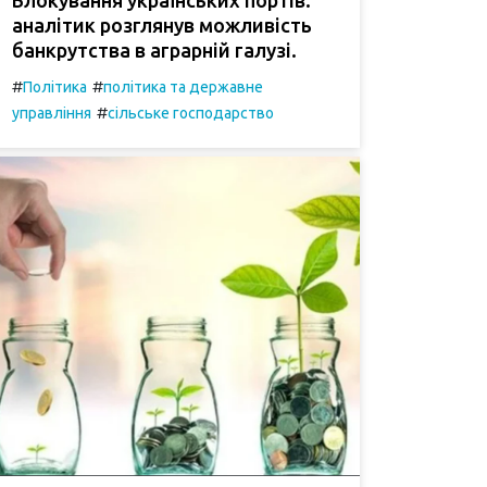
аналітик розглянув можливість
банкрутства в аграрній галузі.
#
#
Політика
політика та державне
#
управління
сільське господарство