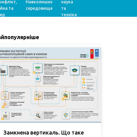
онфлікт,
Навколишнє
наука
ійна та
середовище
та
ир
техніка
айпопулярніше
Замкнена вертикаль. Що таке