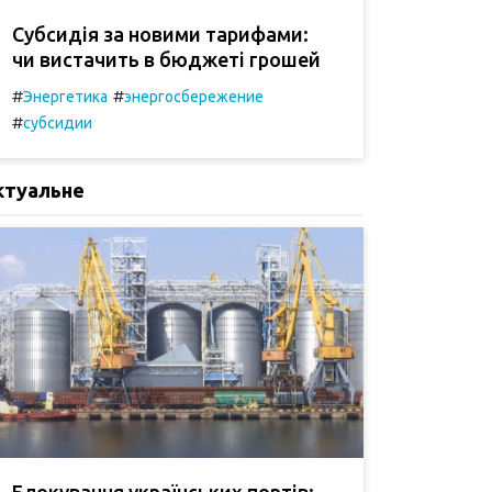
Субсидія за новими тарифами:
чи вистачить в бюджеті грошей
#
#
Энергетика
энергосбережение
#
субсидии
ктуальне
Блокування українських портів: