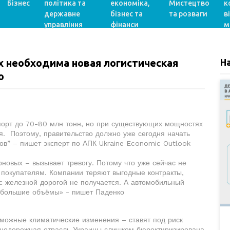
Бізнес
політика та
економіка,
Мистецтво
к
державне
бізнес та
та розваги
в
управління
фінанси
м
х необходима новая логистическая
Н
ко
спорт до 70-80 млн тонн, но при существующих мощностях
ся. Поэтому, правительство должно уже сегодня начать
ов” – пишет эксперт по АПК Ukraine Economic Outlook
новых – вызывает тревогу. Потому что уже сейчас не
 покупателям. Компании теряют выгодные контракты,
 с железной дорогой не получается. А автомобильный
и большие объёмы» - пишет Паденко
озможные климатические изменения – ставят под риск
знодорожная отрасль Украины слишком бюроктиризирована