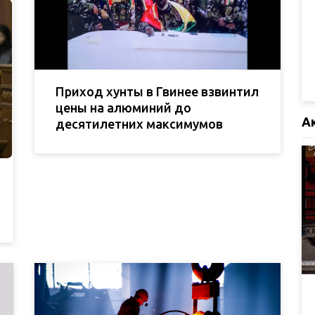
Приход хунты в Гвинее взвинтил
цены на алюминий до
А
десятилетних максимумов