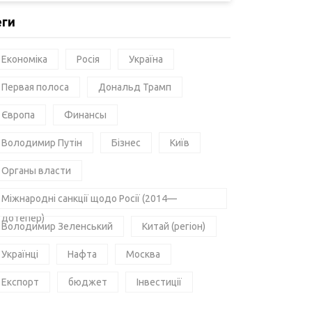
еги
Економіка
Росія
Україна
Первая полоса
Дональд Трамп
Європа
Финансы
Володимир Путін
Бізнес
Київ
Органы власти
Міжнародні санкції щодо Росії (2014—
дотепер)
Володимир Зеленський
Китай (регіон)
Українці
Нафта
Москва
Експорт
бюджет
Інвестиції