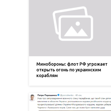
Минобороны: флот РФ угрожает
открыть огонь по украинским
кораблям