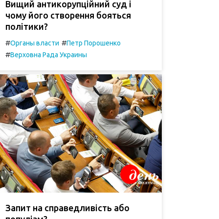
Вищий антикорупційний суд і
чому його створення бояться
політики?
#
#
Органы власти
Петр Порошенко
#
Верховна Рада Украины
Запит на справедливість або
популізм?