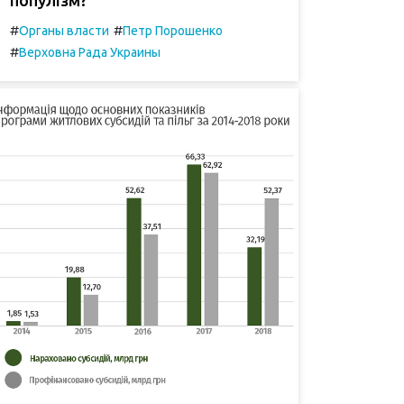
#
#
Органы власти
Петр Порошенко
#
Верховна Рада Украины