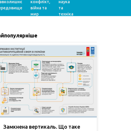
авколишнє
конфлікт,
наука
ередовище
війна та
та
мир
техніка
айпопулярніше
Замкнена вертикаль. Що таке