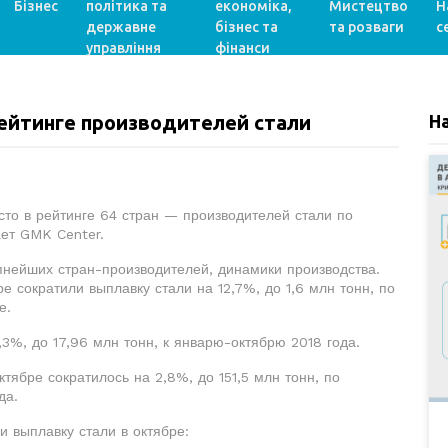
Бізнес
політика та
економіка,
Мистецтво
Н
державне
бізнес та
та розваги
с
управління
фінанси
рейтинге производителей стали
Н
есто в рейтинге 64 стран — производителей стали по
ает GMK Center.
упнейших стран-производителей, динамики производства.
 сократили выплавку стали на 12,7%, до 1,6 млн тонн, по
е.
,3%, до 17,96 млн тонн, к январю-октябрю 2018 года.
ктябре сократилось на 2,8%, до 151,5 млн тонн, по
да.
 выплавку стали в октябре: