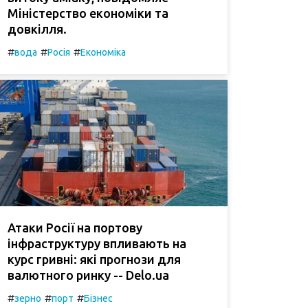
Міністерство економіки та
довкілля.
#
#
#
вода
Росія
Економіка
Атаки Росії на портову
інфраструктуру впливають на
курс гривні: які прогнози для
валютного ринку -- Delo.ua
#
#
#
зерно
порт
Бізнес