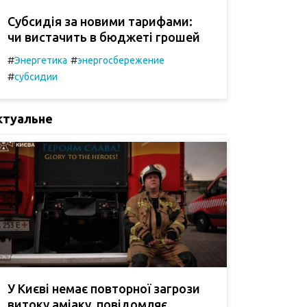
Субсидія за новими тарифами:
чи вистачить в бюджеті грошей
#
#
Энергетика
энергосбережение
#
субсидии
ктуальне
У Києві немає повторної загрози
витоку аміаку, повідомляє