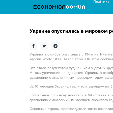
Політика
ECONOMICA
COMUA
Украина опустилась в мировом 
Украина в октябре опустилась с 13-го на 14-е м
версии World Steel Association. Об этом сообщ
Это стало результатом худшей, чем у других кр
Металлургические предприятия Украины в октябре
сравнению с аналогичным периодом годом ране
За 10 месяцев Украина увеличила выплавку на 2
Глобальное производство стали в 64 странах в о
сравнению с аналогичным месяцем прошлого го
Основные страны-производители также сократили