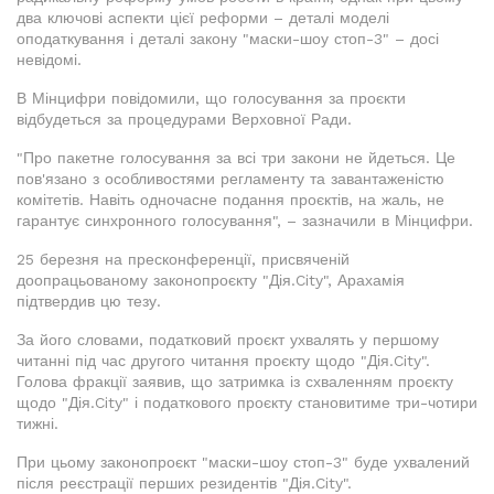
два ключові аспекти цієї реформи – деталі моделі
оподаткування і деталі закону "маски-шоу стоп-3" – досі
невідомі.
В Мінцифри повідомили, що голосування за проєкти
відбудеться за процедурами Верховної Ради.
"Про пакетне голосування за всі три закони не йдеться. Це
пов'язано з особливостями регламенту та завантаженістю
комітетів. Навіть одночасне подання проєктів, на жаль, не
гарантує синхронного голосування", – зазначили в Мінцифри.
25 березня на пресконференції, присвяченій
доопрацьованому законопроєкту "Дія.City", Арахамія
підтвердив цю тезу.
За його словами, податковий проєкт ухвалять у першому
читанні під час другого читання проєкту щодо "Дія.City".
Голова фракції заявив, що затримка із схваленням проєкту
щодо "Дія.City" і податкового проєкту становитиме три-чотири
тижні.
При цьому законопроєкт "маски-шоу стоп-3" буде ухвалений
після реєстрації перших резидентів "Дія.City".