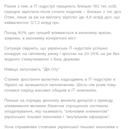
Разом з тим, в ІТ-індустрії працюють близько 192 тис осіб,
середня зарплата після сплати податків – близько 2 тис дол.
Отже, лише за рік на виплату зарплат іде 4,6 млрд дол, що
еквівалентно 127,2 млрд грн.
Понад 90% цих грошей вливаються в економіку країни,
зокрема, в економіку конкретних міст.
Ситуація свідчить, що українська ІТ-індустрія успішно
конкурує на світовому ринку і зростає на 20-25% на рік без
жодного стимулювання з боку держави.
Навіщо запускають "Дія.City"
Стрімке зростання валютних надходжень в ІТ-індустрію в
Україні не залишилося непоміченим. Шість-сім років тому
почався період масових обшуків в ІТ-компаніях.
Пізніше на порядку денному виникла дискусія з приводу
зловживання великим бізнесом спрощеною системою
оподаткування, яку називають "ключовим елементом"
української тіньової економіки і "внутрішнім офшором".
Хоча справжніми стовпами української тіньової економіки є