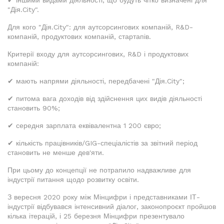
✔ іншими видами діяльності, що будуть чітко визначені для
"Дія.City".
Для кого "Дія.City": для аутсорсингових компаній, R&D-
компаній, продуктових компаній, стартапів.
Критерії входу для аутсорсингових, R&D і продуктових
компаній:
✔ мають напрями діяльності, передбачені "Дія.City";
✔ питома вага доходів від здійснення цих видів діяльності
становить 90%;
✔ середня зарплата еквівалентна 1 200 євро;
✔ кількість працівників/GIG-спеціалістів за звітний період
становить не менше дев'яти.
При цьому до концепції не потрапило надважливе для
індустрії питання щодо розвитку освіти.
З вересня 2020 року між Мінцифри і представниками ІТ-
індустрії відбувався інтенсивний діалог, законопроєкт пройшов
кілька ітерацій, і 25 березня Мінцифри презентувало