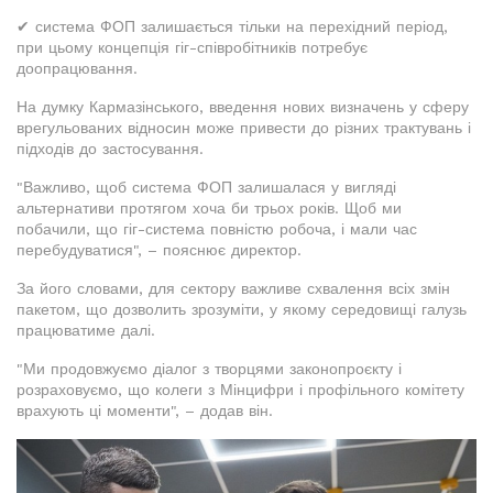
✔ система ФОП залишається тільки на перехідний період,
при цьому концепція гіг-співробітників потребує
доопрацювання.
На думку Кармазінського, введення нових визначень у сферу
врегульованих відносин може привести до різних трактувань і
підходів до застосування.
"Важливо, щоб система ФОП залишалася у вигляді
альтернативи протягом хоча би трьох років. Щоб ми
побачили, що гіг-система повністю робоча, і мали час
перебудуватися", – пояснює директор.
За його словами, для сектору важливе схвалення всіх змін
пакетом, що дозволить зрозуміти, у якому середовищі галузь
працюватиме далі.
"Ми продовжуємо діалог з творцями законопроєкту і
розраховуємо, що колеги з Мінцифри і профільного комітету
врахують ці моменти", – додав він.