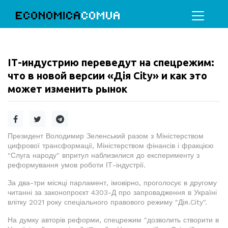
ECONOMICA
COMUA
ІТ-индустрию переведут на спецрежим:
что в новой версии «Дія City» и как это
может изменить рынок
Президент Володимир Зеленський разом з Міністерством
цифрової трансформації, Міністерством фінансів і фракцією
"Слуга народу" впритул наблизилися до експерименту з
реформування умов роботи ІТ-індустрії.
За два-три місяці парламент, імовірно, проголосує в другому
читанні за законопроєкт 4303-Д про запровадження в Україні
влітку 2021 року спеціального правового режиму "Дія.City".
На думку авторів реформи, спецрежим "дозволить створити в