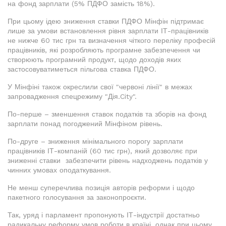
на фонд зарплати (5% ПДФО замість 18%).
При цьому ідею зниження ставки ПДФО Мінфін підтримає
лише за умови встановлення рівня зарплати ІТ-працівників
не нижче 60 тис грн та визначення чіткого переліку професій
працівників, які розробляють програмне забезпечення чи
створюють програмний продукт, щодо доходів яких
застосовуватиметься пільгова ставка ПДФО.
У Мінфіні також окреслили свої "червоні лінії" в межах
запровадження спецрежиму "Дія.City".
По-перше – зменшення ставок податків та зборів на фонд
зарплати понад погоджений Мінфіном рівень.
По-друге – зниження мінімального порогу зарплати
працівників ІТ-компаній (60 тис грн), який дозволяє при
зниженні ставки забезпечити рівень надходжень податків у
чинних умовах оподаткування.
Не менш суперечлива позиція авторів реформи і щодо
пакетного голосування за законопроєкти.
Так, уряд і парламент пропонують ІТ-індустрії достатньо
радикальну реформу умов роботи в країні, однак при цьому