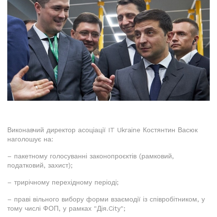
Виконавчий директор асоціації IT Ukraine Костянтин Васюк
наголошує на:
– пакетному голосуванні законопроєктів (рамковий,
податковий, захист);
– трирічному перехідному періоді;
– праві вільного вибору форми взаємодії із співробітником, у
тому числі ФОП, у рамках "Дія.City";