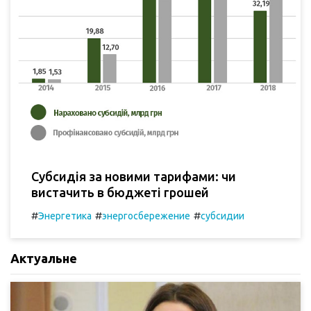
Субсидія за новими тарифами: чи
вистачить в бюджеті грошей
#
#
#
Энергетика
энергосбережение
субсидии
Актуальне