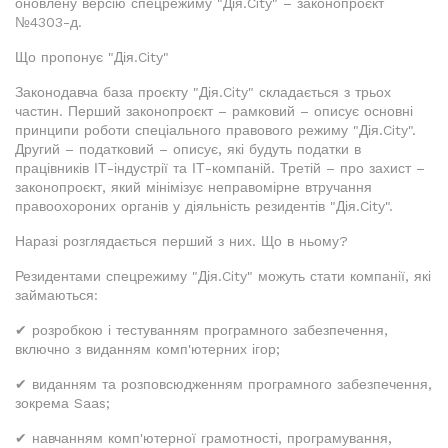
оновлену версію спецрежиму "Дія.City" – законопроєкт
№4303-д.
Що пропонує "Дія.City"
Законодавча база проєкту "Дія.City" складається з трьох
частин. Перший законопроєкт – рамковий – описує основні
принципи роботи спеціального правового режиму "Дія.City".
Другий – податковий – описує, які будуть податки в
працівників ІТ-індустрії та ІТ-компаній. Третій – про захист –
законопроєкт, який мінімізує неправомірне втручання
правоохороних органів у діяльність резидентів "Дія.City".
Наразі розглядається перший з них. Що в ньому?
Резидентами спецрежиму "Дія.City" можуть стати компанії, які
займаються:
✔ розробкою і тестуванням програмного забезпечення,
включно з виданням комп'ютерних ігор;
✔ виданням та розповсюдженням програмного забезпечення,
зокрема Saas;
✔ навчанням комп'ютерної грамотності, програмування,