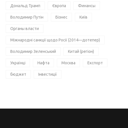
Дональд Трамп
Європа
Финансы
Володимир Путін
Бізнес
Київ
Органы власти
Міжнародні санкції щодо Росії (2014—дотепер)
Володимир Зеленський
Китай (регіон)
Українці
Нафта
Москва
Експорт
бюджет
Інвестиції