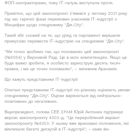
ФОП-контракторами, тому ІТ-галузь виступала проти.
Примітно, що цей законопроєкт з’явився у лютому 2021 року
під час гарячої фази перемовин учасників ІТ-індустрії з
Мінцифри щодо спецрежиму "Дія.City".
Такий збіг схожий на те, що уряд та парламент вирішили
примусово перевести ІТ-індустрію на спецрежим "Дія.City".
"Ми точно зробимо так, що поховаємо цей законопроєкт
(№5054) у Верховній Раді. Це в моїх компетенціях. Якщо це
буде важко зробити, я особисто зареєструю десять тисяч
правок, і ми це точно поховаємо", – запевнив Арахамія.
Що кажуть представники ІТ-індустрії
Опитані представники ІТ-індустрії по-різному оцінюють умови
спецрежиму "Дія.City". Оцінки варіюються від нейтрально-
позитивних до негативних.
Віцепрезидент, голова СЕЕ EPAM Юрій Антонюк підтримує
версію законопроєкту 4303-д. "Це перероблений варіант
законопроєкту №4303. У ньому вже враховані положення, які
викликали багато дискусій в ІТ-індустрії", – каже він.