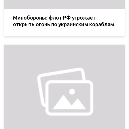
Минобороны: флот РФ угрожает
открыть огонь по украинским кораблям