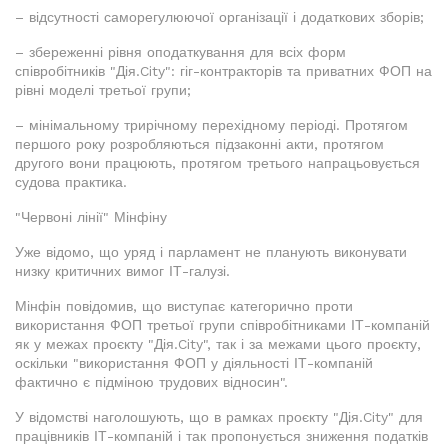
– відсутності саморегулюючої організації і додаткових зборів;
– збереженні рівня оподаткування для всіх форм
співробітників "Дія.City": гіг-контракторів та приватних ФОП на
рівні моделі третьої групи;
– мінімальному трирічному перехідному періоді. Протягом
першого року розробляються підзаконні акти, протягом
другого вони працюють, протягом третього напрацьовується
судова практика.
"Червоні лінії" Мінфіну
Уже відомо, що уряд і парламент не планують виконувати
низку критичних вимог ІТ-галузі.
Мінфін повідомив, що виступає категорично проти
використання ФОП третьої групи співробітниками ІТ-компаній
як у межах проєкту "Дія.City", так і за межами цього проєкту,
оскільки "використання ФОП у діяльності ІТ-компаній
фактично є підміною трудових відносин".
У відомстві наголошують, що в рамках проєкту "Дія.City" для
працівників ІТ-компаній і так пропонується зниження податків