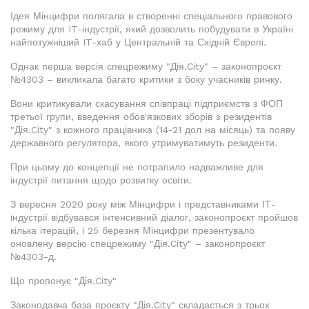
Ідея Мінцифри полягала в створенні спеціального правового
режиму для IT-індустрії, який дозволить побудувати в Україні
найпотужніший IT-хаб у Центральній та Східній Європі.
Однак перша версія спецрежиму "Дія.City" – законопроєкт
№4303 – викликала багато критики з боку учасників ринку.
Вони критикували скасування співпраці підприємств з ФОП
третьої групи, введення обов'язкових зборів з резидентів
"Дія.City" з кожного працівника (14-21 дол на місяць) та появу
державного регулятора, якого утримуватимуть резиденти.
При цьому до концепції не потрапило надважливе для
індустрії питання щодо розвитку освіти.
З вересня 2020 року між Мінцифри і представниками ІТ-
індустрії відбувався інтенсивний діалог, законопроєкт пройшов
кілька ітерацій, і 25 березня Мінцифри презентувало
оновлену версію спецрежиму "Дія.City" – законопроєкт
№4303-д.
Що пропонує "Дія.City"
Законодавча база проєкту "Дія.City" складається з трьох