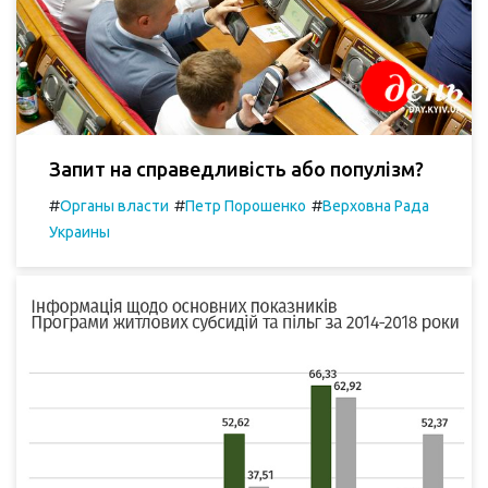
Запит на справедливість або популізм?
#
#
#
Органы власти
Петр Порошенко
Верховна Рада
Украины