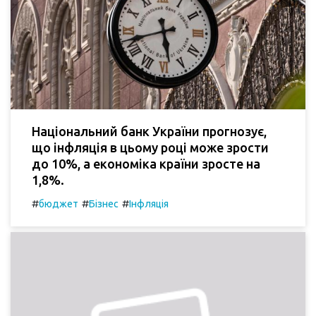
Національний банк України прогнозує,
що інфляція в цьому році може зрости
до 10%, а економіка країни зросте на
1,8%.
#
#
#
бюджет
Бізнес
Інфляція