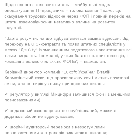
Щодо одного з головних питань – майбутньої моделі
оподаткування ІТ-працівників – голова компанії каже, що
скасування трудових відносин через ФОП і повний перехід на
штатні взаємовідносини негативно вплине на розвиток
індустрії.
"Варто розуміти, на що відбуватиметься заміна відносин. Від
переходу на GIG-контракти та появи штатних спеціалістів у
межах "Дія.City" із зменшенням податкового навантаження всі
тільки виграють. І компанії, у яких багато штатних фахівців, і
компаніі з великою кількістю ФОПів", – вважає він.
Керівний директор компанії "Luxoft Україна" Віталій
Кармазінський каже, що проєкт закону хоч і містить позитивні
зміни, але не вирішує низку принципових питань:
✔ регулятор у вигляді Мінцифри залишився (хоч і з меншими
повноваженнями);
✔ податковий законопроєкт не опублікований, можливі
додаткові збори не відрегульовані;
✔ щорічні аудиторські перевірки з незрозумілими
повноваженнями контролерів викликають питання;