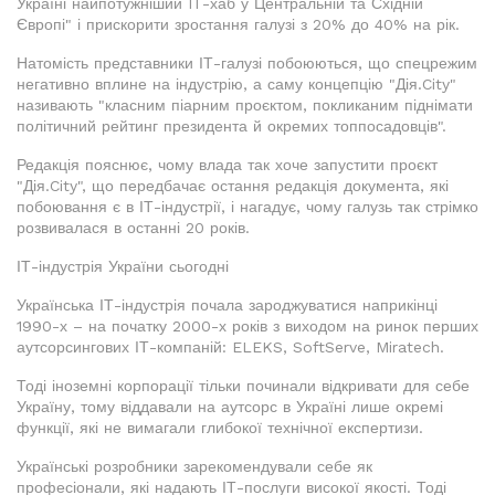
Україні найпотужніший IT-хаб у Центральній та Східній
Європі" і прискорити зростання галузі з 20% до 40% на рік.
Натомість представники ІТ-галузі побоюються, що спецрежим
негативно вплине на індустрію, а саму концепцію "Дія.City"
називають "класним піарним проєктом, покликаним піднімати
політичний рейтинг президента й окремих топпосадовців".
Редакція пояснює, чому влада так хоче запустити проєкт
"Дія.City", що передбачає остання редакція документа, які
побоювання є в ІТ-індустрії, і нагадує, чому галузь так стрімко
розвивалася в останні 20 років.
ІТ-індустрія України сьогодні
Українська ІТ-індустрія почала зароджуватися наприкінці
1990-х – на початку 2000-х років з виходом на ринок перших
аутсорсингових ІТ-компаній: ELEKS, SoftServe, Miratech.
Тоді іноземні корпорації тільки починали відкривати для себе
Україну, тому віддавали на аутсорс в Україні лише окремі
функції, які не вимагали глибокої технічної експертизи.
Українські розробники зарекомендували себе як
професіонали, які надають ІТ-послуги високої якості. Тоді