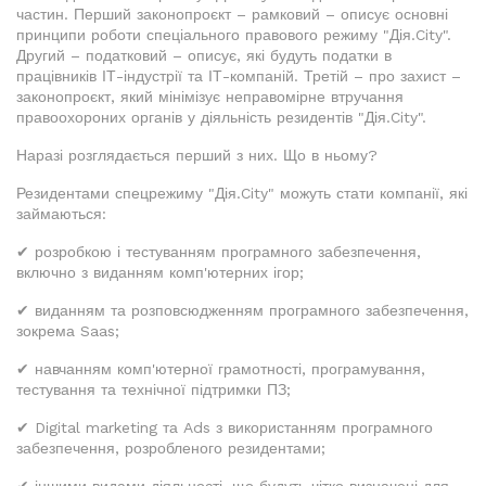
частин. Перший законопроєкт – рамковий – описує основні
принципи роботи спеціального правового режиму "Дія.City".
Другий – податковий – описує, які будуть податки в
працівників ІТ-індустрії та ІТ-компаній. Третій – про захист –
законопроєкт, який мінімізує неправомірне втручання
правоохороних органів у діяльність резидентів "Дія.City".
Наразі розглядається перший з них. Що в ньому?
Резидентами спецрежиму "Дія.City" можуть стати компанії, які
займаються:
✔ розробкою і тестуванням програмного забезпечення,
включно з виданням комп'ютерних ігор;
✔ виданням та розповсюдженням програмного забезпечення,
зокрема Saas;
✔ навчанням комп'ютерної грамотності, програмування,
тестування та технічної підтримки ПЗ;
✔ Digital marketing та Ads з використанням програмного
забезпечення, розробленого резидентами;