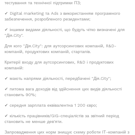
тестування та технічної підтримки ПЗ;
✔ Digital marketing та Ads з використанням програмного
забезпечення, розробленого резидентами;
✔ іншими видами діяльності, що будуть чітко визначені для
"Дія.City".
Для кого "Дія.City": для аутсорсингових компаній, R&D-
компаній, продуктових компаній, стартапів.
Критерії входу для аутсорсингових, R&D і продуктових
компаній:
✔ мають напрями діяльності, передбачені "Дія.City";
✔ питома вага доходів від здійснення цих видів діяльності
становить 90%;
✔ середня зарплата еквівалентна 1 200 євро;
✔ кількість працівників/GIG-спеціалістів за звітний період
становить не менше дев'яти.
Запровадження цих норм знищує схему роботи ІТ-компаній з