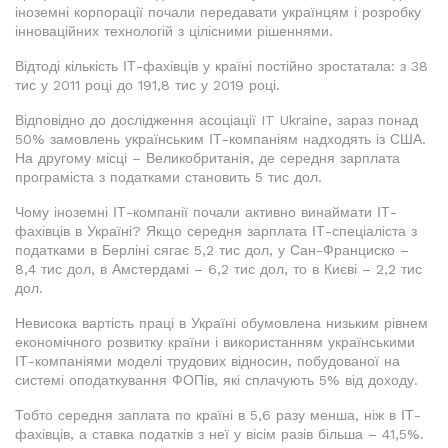
іноземні корпорації почали передавати українцям і розробку
інноваційних технологій з цілісними рішеннями.
Відтоді кількість ІТ-фахівців у країні постійно зростатала: з 38
тис у 2011 році до 191,8 тис у 2019 році.
Відповідно до дослідження асоціації IT Ukraine, зараз понад
50% замовлень українським ІТ-компаніям надходять із США.
На другому місці – Великобританія, де середня зарплата
програміста з податками становить 5 тис дол.
Чому іноземні ІТ-компанії почали активно винаймати ІТ-
фахівців в Україні? Якщо середня зарплата ІТ-спеціаліста з
податками в Берліні сягає 5,2 тис дол, у Сан-Франциско –
8,4 тис дол, в Амстердамі – 6,2 тис дол, то в Києві – 2,2 тис
дол.
Невисока вартість праці в Україні обумовлена низьким рівнем
економічного розвитку країни і використанням українськими
ІТ-компаніями моделі трудових відносин, побудованої на
системі оподаткування ФОПів, які сплачують 5% від доходу.
Тобто середня заплата по країні в 5,6 разу менша, ніж в ІТ-
фахівців, а ставка податків з неї у вісім разів більша – 41,5%.