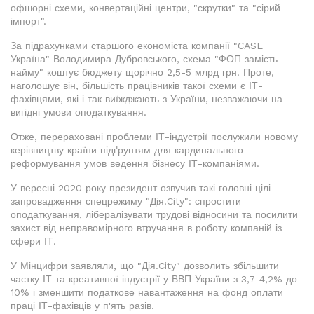
офшорні схеми, конвертаційні центри, "скрутки" та "сірий
імпорт".
За підрахунками старшого економіста компанії "CASE
Україна" Володимира Дубровського, схема "ФОП замість
найму" коштує бюджету щорічно 2,5-5 млрд грн. Проте,
наголошує він, більшість працівників такої схеми є ІТ-
фахівцями, які і так виїжджають з України, незважаючи на
вигідні умови оподаткування.
Отже, перераховані проблеми ІТ-індустрії послужили новому
керівництву країни підґрунтям для кардинального
реформування умов ведення бізнесу ІТ-компаніями.
У вересні 2020 року президент озвучив такі головні цілі
запровадження спецрежиму "Дія.City": спростити
оподаткування, лібералізувати трудові відносини та посилити
захист від неправомірного втручання в роботу компаній із
сфери ІТ.
У Мінцифри заявляли, що "Дія.City" дозволить збільшити
частку ІТ та креативної індустрії у ВВП України з 3,7-4,2% до
10% і зменшити податкове навантаження на фонд оплати
праці ІТ-фахівців у п'ять разів.