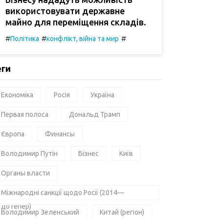
використовувати державне
майно для переміщення складів.
#
#
#
Політика
конфлікт, війна та мир
еги
Економіка
Росія
Україна
Первая полоса
Дональд Трамп
Європа
Финансы
Володимир Путін
Бізнес
Київ
Органы власти
Міжнародні санкції щодо Росії (2014—
дотепер)
Володимир Зеленський
Китай (регіон)