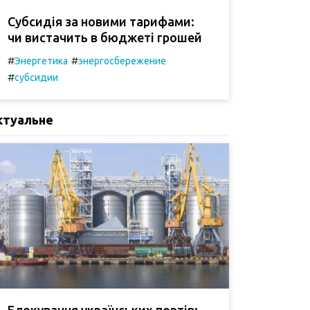
Субсидія за новими тарифами:
чи вистачить в бюджеті грошей
#
#
Энергетика
энергосбережение
#
субсидии
ктуальне
Блокування українських портів: