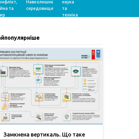
онфлікт,
Навколишнє
наука
ійна та
середовище
та
ир
техніка
айпопулярніше
Замкнена вертикаль. Що таке