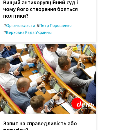
Вищий антикорупційний суд і
чому його створення бояться
політики?
#
#
Органы власти
Петр Порошенко
#
Верховна Рада Украины
Запит на справедливість або
популізм?