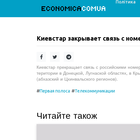
Політика
ECONOMICA
COMUA
Киевстар закрывает связь с ном
Киевстар прекращает связь с российскими номе
територии в Донецкой, Лугнаской областях, в Кр
(абхазский и Цхинвальского регионов).
#
#
Первая полоса
Телекоммуникации
Читайте також