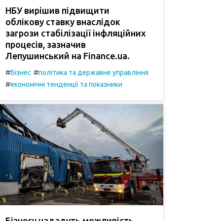
НБУ вирішив підвищити
облікову ставку внаслідок
загрози стабілізації інфляційних
процесів, зазначив
Лепушинський на Finance.ua.
#
#
Бізнес
політика та державне управління
#
економічні тенденції та показники
Бізнесу нададуть можливість