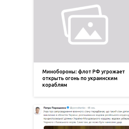
Минобороны: флот РФ угрожает
открыть огонь по украинским
кораблям