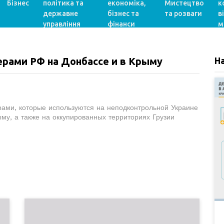
Бізнес
політика та
економіка,
Мистецтво
к
державне
бізнес та
та розваги
в
управління
фінанси
м
ерами РФ на Донбассе и в Крыму
Н
рами, которые используются на неподконтрольной Украине
ыму, а также на оккупированных территориях Грузии