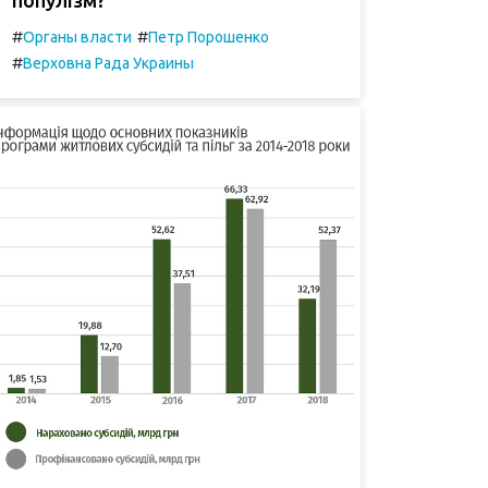
#
#
Органы власти
Петр Порошенко
#
Верховна Рада Украины