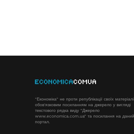
ECONOMICA
COMUA
"Економіка" не проти републікації своїх матеріалі
обов'язковим посиланням на джерело у вигляді
текстового рядка виду "Джерело
www.economiсa.com.ua" та посилання на дани
портал.