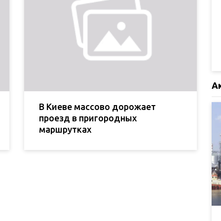
А
В Киеве массово дорожает
проезд в пригородных
маршрутках