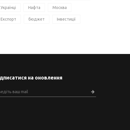
Українці
Нафта
Москва
Експорт
бюджет
Інвестиції
ідписатися на оновлення