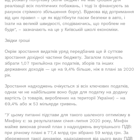
реалізації всіх політичних побажань, і тоді їх фінансують за
рахунок стрімкого збільшення боргу). Відмова від дотримання
від цих правил – це як відстібнути паски безпеки в авто, і
їхати на великій швидкості, сподіваючись, що проблем не
буде", – зазначають на це у Київській школі економіки.
Звідки гроші
Окрім зростання видатків уряд передбачив ще й суттєве
зростання дохідної частини бюджету. Загалом планують
зібрати 1,07 трильйона грн податків, зборів та інших
державних доходів — це на 9,4% більше, ніж в плані за 2020
рік.
Зростання надходжень очікується зі всіх ключових податків,
однак чи не найбільшим воно буде для податку на додану
вартість (з товарів, вироблених на території України) – на
69,4% або ж 53 мільярди гривень.
"У цьому питанні підстави для такого шаленого оптимізму в
Мінфіну є: за результатами січня-липня 2020 року, Мінфін
майже виконав річний план з надходжень внутрішнього ПДВ:
при річному плані в 77,4 млрд грн зібрано 59 млрд грн. За
збереження такої динаміки, надходження від цього виду ПДВ