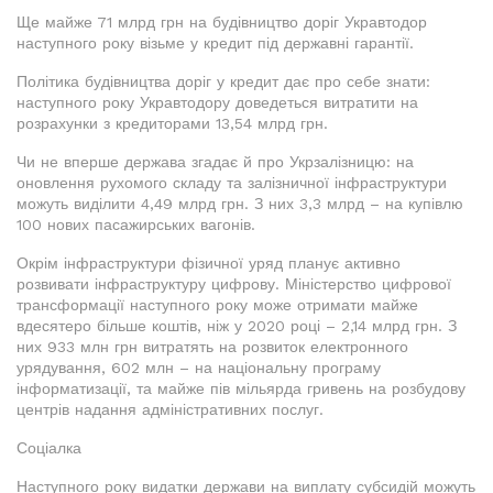
Ще майже 71 млрд грн на будівництво доріг Укравтодор
наступного року візьме у кредит під державні гарантії.
Політика будівництва доріг у кредит дає про себе знати:
наступного року Укравтодору доведеться витратити на
розрахунки з кредиторами 13,54 млрд грн.
Чи не вперше держава згадає й про Укрзалізницю: на
оновлення рухомого складу та залізничної інфраструктури
можуть виділити 4,49 млрд грн. З них 3,3 млрд – на купівлю
100 нових пасажирських вагонів.
Окрім інфраструктури фізичної уряд планує активно
розвивати інфраструктуру цифрову. Міністерство цифрової
трансформації наступного року може отримати майже
вдесятеро більше коштів, ніж у 2020 році – 2,14 млрд грн. З
них 933 млн грн витратять на розвиток електронного
урядування, 602 млн – на національну програму
інформатизації, та майже пів мільярда гривень на розбудову
центрів надання адміністративних послуг.
Соціалка
Наступного року видатки держави на виплату субсидій можуть