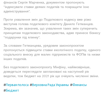
фінансів Сергія Марченка, документом пропонують
"індексувати ставки деяких податків та покращити їхнє
адміністрування".
Проти ухвалення змін до Податкового кодексу вже різко
виступив голова податкового комітету Данило Гетманцев.
Зокрема, він зазначив, що ухвалення таких змін суперечить
принципам податкового законодавства, адже принесе бізнесу
"подарунки під ялинку".
За словами Гетманцева, урядовим законопроєктом
пропонується підвищити ставки екологічного податку, єдиного
соціального внеску для малих підприємств та ФОПів та низки
інших податків.
Без податкового законопроєкту Мінфіну, найімовірніше,
доведеться переглядати заплановані на наступний рік
видатки, тож бюджет на 2021 рік ще очікують численні зміни.
#
#
#
Первая полоса
Верховна Рада Украины
Финансы
#
бюджет