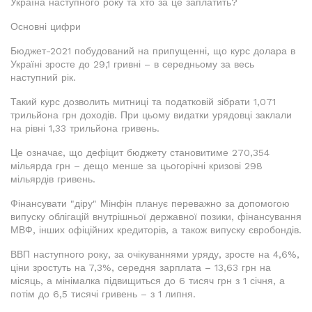
Україна наступного року та хто за це заплатить?
Основні цифри
Бюджет-2021 побудований на припущенні, що курс долара в
Україні зросте до 29,1 гривні – в середньому за весь
наступний рік.
Такий курс дозволить митниці та податковій зібрати 1,071
трильйона грн доходів. При цьому видатки урядовці заклали
на рівні 1,33 трильйона гривень.
Це означає, що дефіцит бюджету становитиме 270,354
мільярда грн – дещо менше за цьогорічні кризові 298
мільярдів гривень.
Фінансувати "діру" Мінфін планує переважно за допомогою
випуску облігацій внутрішньої державної позики, фінансування
МВФ, інших офіційних кредиторів, а також випуску євробондів.
ВВП наступного року, за очікуваннями уряду, зросте на 4,6%,
ціни зростуть на 7,3%, середня зарплата – 13,63 грн на
місяць, а мінімалка підвищиться до 6 тисяч грн з 1 січня, а
потім до 6,5 тисячі гривень – з 1 липня.