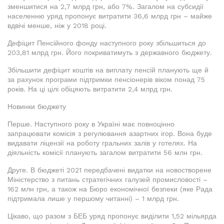
зменшитися на 2,7 млрд грн, або 7%. Загалом на субсидії
населенню уряд пропонує витратити 36,6 млрд грн – майже
вдвічі менше, ніж у 2018 році.
Дефіцит Пенсійного фонду наступного року збільшиться до
203,81 млрд грн. Його покриватимуть з державного бюджету.
Збільшити дефіцит коштів на виплату пенсій планують ще й
за рахунок програми підтримки пенсіонерів віком понад 75
років. На ці цілі обіцяють витратити 2,4 млрд грн.
Новинки бюджету
Перше. Наступного року в Україні має повноцінно
запрацювати комісія з регулювання азартних ігор. Вона буде
видавати ліцензії на роботу гральних залів у готелях. На
діяльність комісії планують загалом витратити 56 млн грн.
Друге. В бюджеті 2021 передбачені видатки на новостворене
Міністерство з питань стратегічних галузей промисловості –
162 млн грн, а також на Бюро економічної безпеки (яке Рада
підтримала лише у першому читанні) – 1 млрд грн.
Цікаво, що разом з БЕБ уряд пропонує виділити 1,52 мільярда