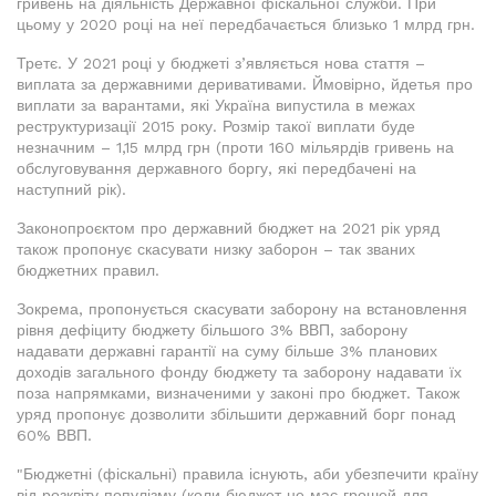
гривень на діяльність Державної фіскальної служби. При
цьому у 2020 році на неї передбачається близько 1 млрд грн.
Третє. У 2021 році у бюджеті з’являється нова стаття –
виплата за державними деривативами. Ймовірно, йдетья про
виплати за варантами, які Україна випустила в межах
реструктуризації 2015 року. Розмір такої виплати буде
незначним – 1,15 млрд грн (проти 160 мільярдів гривень на
обслуговування державного боргу, які передбачені на
наступний рік).
Законопроєктом про державний бюджет на 2021 рік уряд
також пропонує скасувати низку заборон – так званих
бюджетних правил.
Зокрема, пропонується скасувати заборону на встановлення
рівня дефіциту бюджету більшого 3% ВВП, заборону
надавати державні гарантії на суму більше 3% планових
доходів загального фонду бюджету та заборону надавати їх
поза напрямками, визначеними у законі про бюджет. Також
уряд пропонує дозволити збільшити державний борг понад
60% ВВП.
"Бюджетні (фіскальні) правила існують, аби убезпечити країну
від розквіту популізму (коли бюджет не має грошей для