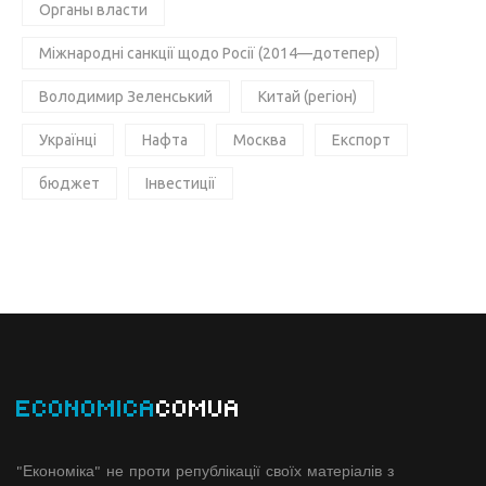
Органы власти
Міжнародні санкції щодо Росії (2014—дотепер)
Володимир Зеленський
Китай (регіон)
Українці
Нафта
Москва
Експорт
бюджет
Інвестиції
ECONOMICA
COMUA
"Економіка" не проти републікації своїх матеріалів з