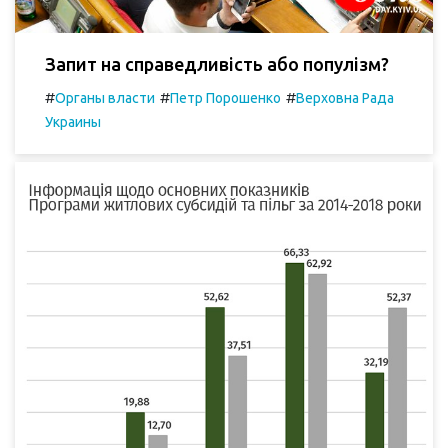
Запит на справедливість або популізм?
#
#
#
Органы власти
Петр Порошенко
Верховна Рада
Украины