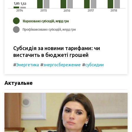
Субсидія за новими тарифами: чи
вистачить в бюджеті грошей
#
#
#
Энергетика
энергосбережение
субсидии
Актуальне