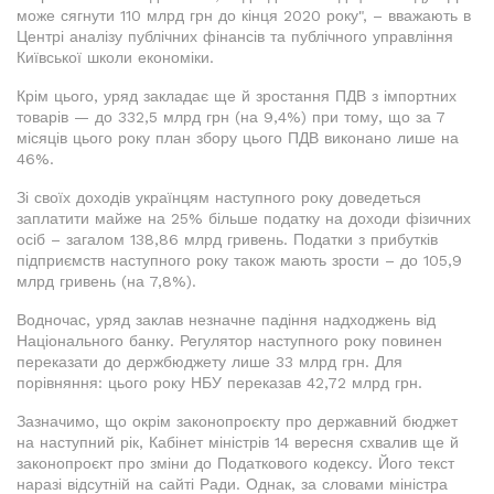
може сягнути 110 млрд грн до кінця 2020 року", – вважають в
Центрі аналізу публічних фінансів та публічного управління
Київської школи економіки.
Крім цього, уряд закладає ще й зростання ПДВ з імпортних
товарів — до 332,5 млрд грн (на 9,4%) при тому, що за 7
місяців цього року план збору цього ПДВ виконано лише на
46%.
Зі своїх доходів українцям наступного року доведеться
заплатити майже на 25% більше податку на доходи фізичних
осіб – загалом 138,86 млрд гривень. Податки з прибутків
підприємств наступного року також мають зрости – до 105,9
млрд гривень (на 7,8%).
Водночас, уряд заклав незначне падіння надходжень від
Національного банку. Регулятор наступного року повинен
переказати до держбюджету лише 33 млрд грн. Для
порівняння: цього року НБУ переказав 42,72 млрд грн.
Зазначимо, що окрім законопроєкту про державний бюджет
на наступний рік, Кабінет міністрів 14 вересня схвалив ще й
законопроєкт про зміни до Податкового кодексу. Його текст
наразі відсутній на сайті Ради. Однак, за словами міністра