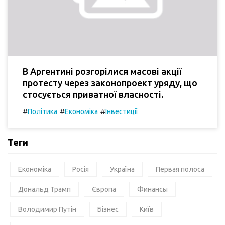
В Аргентині розгорілися масові акції
протесту через законопроект уряду, що
стосується приватної власності.
#
#
#
Політика
Економіка
Інвестиції
Теги
Економіка
Росія
Україна
Первая полоса
Дональд Трамп
Європа
Финансы
Володимир Путін
Бізнес
Київ