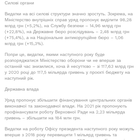
Силові органи
Видатки на всі силові структури значно зростуть. Зокрема, на
Міністерство внутрішніх справ уряд пропонує виділити 98,28
млрд грн (+5,2%), на Службу безпеки – 14,96 млрд грн
(+22,8%), на Державне бюро розслідувань – 2,48 млрд грн
(+75,4%), а на Національне антикорупційне бюро – 1,06
млрд грн (+15,3%).
Попри це, видатки, якими наступного року буде
розпоряджатися Міністерство оборони чи не вперше за
останній час знизилися, хоча й несуттєво – зі 117,63 млрд грн
у 2020 році до 117,5 мільярда гривень у проєкті бюджету на
наступний рік.
Державна влада
Уряд пропонує збільшити фінансування центральних органів
виконавчої та законодавчої влади. На 2021 рік пропонують
профінансувати роботу Верховної Ради на 2,23 мільярда
гривень – збільшити на 184 млн грн.
Видатки на роботу Офісу президента наступного року можуть
вперше з 2018 року перевищити 1 мільярд гривень та