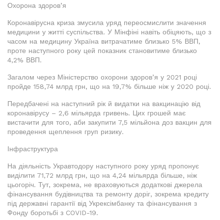
Охорона здоров’я
Коронавірусна криза змусила уряд переосмислити значення
медицини у житті суспільства. У Мінфіні навіть обіцяють, що з
часом на медицину Україна витрачатиме близько 5% ВВП,
проте наступного року цей показник становитиме близько
4,2% ВВП.
Загалом через Міністерство охорони здоров’я у 2021 році
пройде 158,74 млрд грн, що на 19,7% більше ніж у 2020 році.
Передбачені на наступний рік й видатки на вакцинацію від
коронавірусу – 2,6 мільярда гривень. Цих грошей має
вистачити для того, аби закупити 7,5 мільйона доз вакцин для
проведення щеплення груп ризику.
Інфраструктура
На діяльність Укравтодору наступного року уряд пропонує
виділити 71,72 млрд грн, що на 4,24 мільярда більше, ніж
цьогоріч. Тут, зокрема, не враховуються додаткові джерела
фінансування будівництва та ремонту доріг, зокрема кредиту
під державні гарантії від Укрексімбанку та фінансування з
Фонду боротьбі з COVID-19.