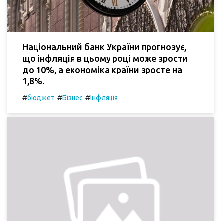
Національний банк України прогнозує,
що інфляція в цьому році може зрости
до 10%, а економіка країни зросте на
1,8%.
#
#
#
бюджет
Бізнес
Інфляція