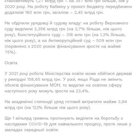
становитимуть 1,27 млрд грн – на 357 млн грн більше, ніж у
2020 році. На роботу Кабміну у проєкті бюджету передбачено
додаткові 180 млн грн, загалом – 2,45 млрд грн.
Не обділили урядовці й судову владу: на роботу Верховного
суду виділили 2,356 млрд грн (на 3,7% більше, ніж цього
року), Конституційного суду – 318 млн грн (на 1,3% більше,
ніж цього року), а на Антикорупційний суд – 509 млн грн
(порівняно з 2020 роком фінансування зросте на майже
75%).
Освіта
У 2021 році робота Міністерства освіти може обійтися державі
у рекордні 158,65 млрд грн. У разі, якщо Рада не змінить
обсягів фінансування МОН, то видатки на освітню сферу
наступного року можуть зрости на 23,4%.
На академічні стипендії уряд готовий витратити майже 3,94
млрд грн (на 12,1% більше ніж цього року).
Ще 1 мільярд гривень пропонують виділити на боротьбу з
наслідками COVID-19 для навчального процесу, проте лише у
закладах середньої освіти.