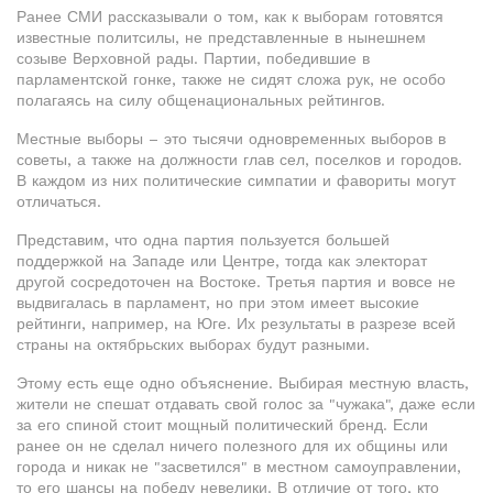
Ранее СМИ рассказывали о том, как к выборам готовятся
известные политсилы, не представленные в нынешнем
созыве Верховной рады. Партии, победившие в
парламентской гонке, также не сидят сложа рук, не особо
полагаясь на силу общенациональных рейтингов.
Местные выборы – это тысячи одновременных выборов в
советы, а также на должности глав сел, поселков и городов.
В каждом из них политические симпатии и фавориты могут
отличаться.
Представим, что одна партия пользуется большей
поддержкой на Западе или Центре, тогда как электорат
другой сосредоточен на Востоке. Третья партия и вовсе не
выдвигалась в парламент, но при этом имеет высокие
рейтинги, например, на Юге. Их результаты в разрезе всей
страны на октябрьских выборах будут разными.
Этому есть еще одно объяснение. Выбирая местную власть,
жители не спешат отдавать свой голос за "чужака", даже если
за его спиной стоит мощный политический бренд. Если
ранее он не сделал ничего полезного для их общины или
города и никак не "засветился" в местном самоуправлении,
то его шансы на победу невелики. В отличие от того, кто