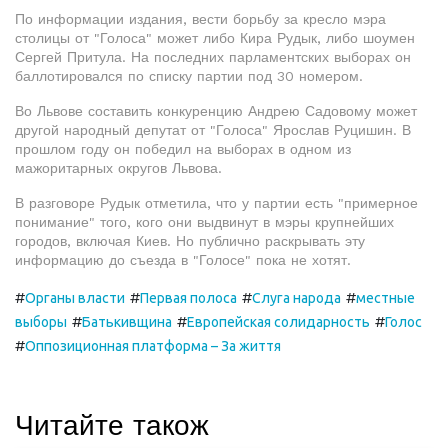
По информации издания, вести борьбу за кресло мэра
столицы от "Голоса" может либо Кира Рудык, либо шоумен
Сергей Притула. На последних парламентских выборах он
баллотировался по списку партии под 30 номером.
Во Львове составить конкуренцию Андрею Садовому может
другой народный депутат от "Голоса" Ярослав Руцишин. В
прошлом году он победил на выборах в одном из
мажоритарных округов Львова.
В разговоре Рудык отметила, что у партии есть "примерное
понимание" того, кого они выдвинут в мэры крупнейших
городов, включая Киев. Но публично раскрывать эту
информацию до съезда в "Голосе" пока не хотят.
#
#
#
#
Органы власти
Первая полоса
Слуга народа
местные
#
#
#
выборы
Батькивщина
Европейская солидарность
Голос
#
Оппозиционная платформа – За життя
Читайте також