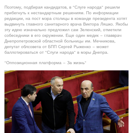
Поэтому, подбирая кандидатов, в "Слуге народа" решили
прибегнуть к нестандартным решениям. По информации
редакции, на пост мэра столицы в команде президента хотят
выдвинуть главного санитарного врача Виктора Ляшко. Якобы
эту идею изначально предложил сам Зеленский, отметили
собеседники в его окружении. Еще один медик – главврач
Днепропетровской областной больницы им. Мечникова,
депутат облсовета от БПП Сергей Рыженко – может
баллотироваться от "Слуги народа" в мэры Днепра.
"Оппозиционная платформа – За жизнь"