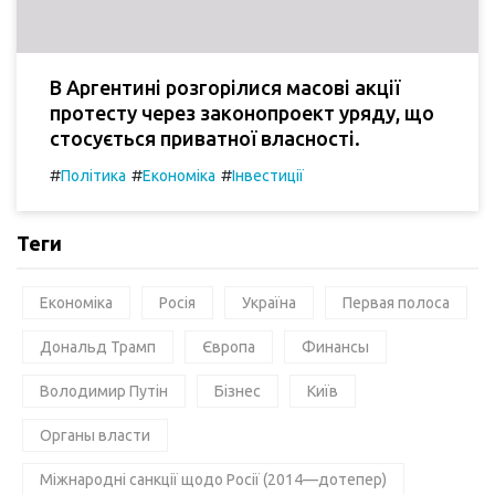
В Аргентині розгорілися масові акції
протесту через законопроект уряду, що
стосується приватної власності.
#
#
#
Політика
Економіка
Інвестиції
Теги
Економіка
Росія
Україна
Первая полоса
Дональд Трамп
Європа
Финансы
Володимир Путін
Бізнес
Київ
Органы власти
Міжнародні санкції щодо Росії (2014—дотепер)