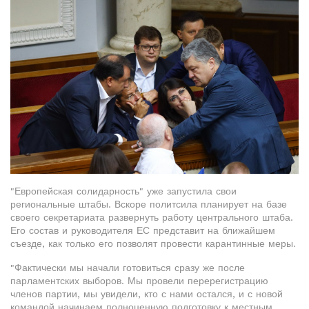
"Европейская солидарность" уже запустила свои
региональные штабы. Вскоре политсила планирует на базе
своего секретариата развернуть работу центрального штаба.
Его состав и руководителя ЕС представит на ближайшем
съезде, как только его позволят провести карантинные меры.
"Фактически мы начали готовиться сразу же после
парламентских выборов. Мы провели перерегистрацию
членов партии, мы увидели, кто с нами остался, и с новой
командой начинаем полноценную подготовку к местным