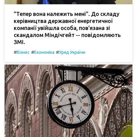
"Тепер вона належить мені". До складу
керівництва державної енергетичної
компанії увійшла особа, пов'язана зі
скандалом Міндічгейт -- повідомляють
ЗМІ.
#
#
#
Бізнес
Економіка
Уряд України