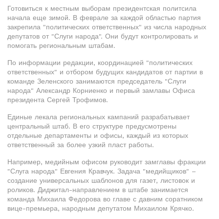
Готовиться к местным выборам президентская политсила
начала еще зимой. В феврале за каждой областью партия
закрепила "политических ответственных" из числа народных
депутатов от "Слуги народа". Они будут контролировать и
помогать региональным штабам.
По информации редакции, координацией "политических
ответственных" и отбором будущих кандидатов от партии в
команде Зеленского занимаются председатель "Слуги
народа" Александр Корниенко и первый замлавы Офиса
президента Сергей Трофимов.
Единые лекала региональных кампаний разрабатывает
центральный штаб. В его структуре предусмотрены
отдельные департаменты и офисы, каждый из которых
ответственный за более узкий пласт работы.
Например, медийным офисом руководит замглавы фракции
"Слуга народа" Евгения Кравчук. Задача "медийщиков" –
создание универсальных шаблонов для газет, листовок и
роликов. Диджитал-направлением в штабе занимается
команда Михаила Федорова во главе с давним соратником
вице-премьера, народным депутатом Михаилом Крячко.