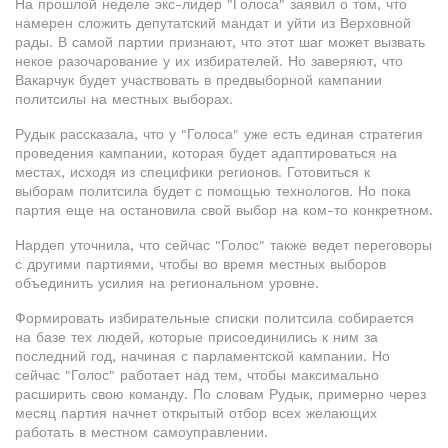
На прошлой неделе экс-лидер "Голоса" заявил о том, что
намерен сложить депутатский мандат и уйти из Верховной
рады. В самой партии признают, что этот шаг может вызвать
некое разочарование у их избирателей. Но заверяют, что
Вакарчук будет участвовать в предвыборной кампании
политсилы на местных выборах.
Рудык рассказала, что у "Голоса" уже есть единая стратегия
проведения кампании, которая будет адаптироваться на
местах, исходя из специфики регионов. Готовиться к
выборам политсила будет с помощью технологов. Но пока
партия еще на остановила свой выбор на ком-то конкретном.
Нардеп уточнила, что сейчас "Голос" также ведет переговоры
с другими партиями, чтобы во время местных выборов
объединить усилия на региональном уровне.
Формировать избирательные списки политсила собирается
на базе тех людей, которые присоединились к ним за
последний год, начиная с парламентской кампании. Но
сейчас "Голос" работает над тем, чтобы максимально
расширить свою команду. По словам Рудык, примерно через
месяц партия начнет открытый отбор всех желающих
работать в местном самоуправлении.