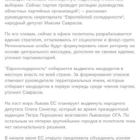
выборам. Сейчас партия проводит ротацию руководства
областных партийных организаций", – рассказал
руководитель секретариата "Европейской солидарности",
народный депутат Максим Саврасов.
По его словам, сейчас в офисе политсилы разрабатывается
единая стратегия, отталкиваясь от социологии и фокус-групп.
Региональные штабы будут формулировать свою риторику на
основе центрального месседжа, дополняя ее своими идеями,
уточнил парламентарий.
"Евросолидарность" собирается выдвигать кандидатов в
местную власть по всей стране. За формирование списков
отвечают руководители территориальных ячеек, которые
отбирают кандидатов в первую очередь среди членов партии,
уточнил Саврасов.
На пост мэра Львова ЕС планирует выдвинуть народного
депутата Олега Синютку, который во время президентской
каденции Петра Порошенко возглавлял Львовскую ОГА. По
остальным из пятерки крупнейшних городов в политсиле пока
нет окончательного решения.
В начале июня ЕС открыто предложила объединить усилия