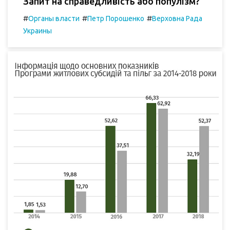
Запит на справедливість або популізм?
#
#
#
Органы власти
Петр Порошенко
Верховна Рада
Украины