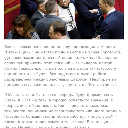
Все ключевые решения по поводу организации кампании
"Батькивщины" на местах принимаются на улице Туровской,
где расположен центральный офис политсилы. Последнее
слово при принятии этих решений – за лидером партии
Юлией Тимошенко. Но центрального штаба как такового у
партии нет и не будет. Вся подготовительная работа
распределена между областными штабами. Некоторые из
них уже возглавили народные депутаты от "Батькивщины".
"Областные штабы, в свою очередь, будут формировать
штабы в ОТО и штабы в городах областного значения. В
прерогативе областных штабов – привлекать местных
технологов, понимающих специфику того или иного региона.
Наверняка большинство штабов прибегнут к их услугам", –
сказал в комментарии заместитель главы "Батькивщины"
Вадим Ивченко. Сам он руководит штабом в