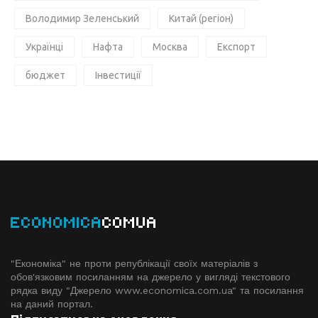
Володимир Зеленський
Китай (регіон)
Українці
Нафта
Москва
Експорт
бюджет
Інвестиції
ECONOMICA
COMUA
"Економіка" не проти републікації своїх матеріалів з
обов'язковим посиланням на джерело у вигляді текстового
рядка виду "Джерело www.economiсa.com.ua" та посилання
на даний портал.