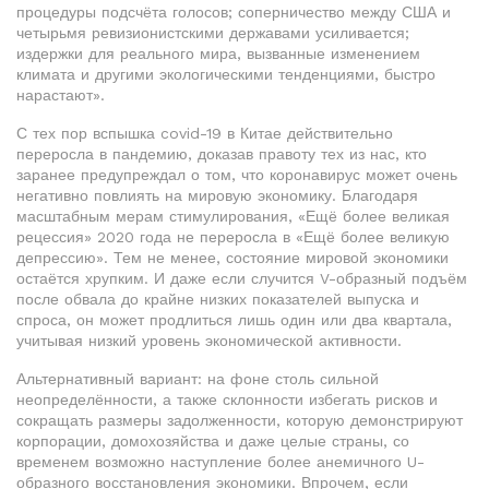
процедуры подсчёта голосов; соперничество между США и
четырьмя ревизионистскими державами усиливается;
издержки для реального мира, вызванные изменением
климата и другими экологическими тенденциями, быстро
нарастают».
С тех пор вспышка covid-19 в Китае действительно
переросла в пандемию, доказав правоту тех из нас, кто
заранее предупреждал о том, что коронавирус может очень
негативно повлиять на мировую экономику. Благодаря
масштабным мерам стимулирования, «Ещё более великая
рецессия» 2020 года не переросла в «Ещё более великую
депрессию». Тем не менее, состояние мировой экономики
остаётся хрупким. И даже если случится V-образный подъём
после обвала до крайне низких показателей выпуска и
спроса, он может продлиться лишь один или два квартала,
учитывая низкий уровень экономической активности.
Альтернативный вариант: на фоне столь сильной
неопределённости, а также склонности избегать рисков и
сокращать размеры задолженности, которую демонстрируют
корпорации, домохозяйства и даже целые страны, со
временем возможно наступление более анемичного U-
образного восстановления экономики. Впрочем, если