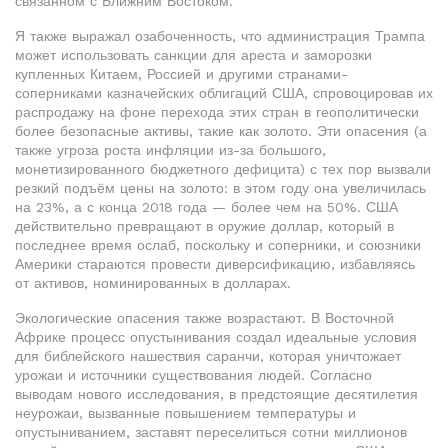
связанном с Ближним Востоком.
Я также выражал озабоченность, что администрация Трампа
может использовать санкции для ареста и заморозки
купленных Китаем, Россией и другими странами-
соперниками казначейских облигаций США, спровоцировав их
распродажу на фоне перехода этих стран в геополитически
более безопасные активы, такие как золото. Эти опасения (а
также угроза роста инфляции из-за большого,
монетизированного бюджетного дефицита) с тех пор вызвали
резкий подъём цены на золото: в этом году она увеличилась
на 23%, а с конца 2018 года — более чем на 50%. США
действительно превращают в оружие доллар, который в
последнее время ослаб, поскольку и соперники, и союзники
Америки стараются провести диверсификацию, избавляясь
от активов, номинированных в долларах.
Экологические опасения также возрастают. В Восточной
Африке процесс опустынивания создал идеальные условия
для библейского нашествия саранчи, которая уничтожает
урожаи и источники существования людей. Согласно
выводам нового исследования, в предстоящие десятилетия
неурожаи, вызванные повышением температуры и
опустыниванием, заставят переселиться сотни миллионов