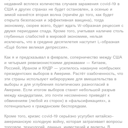
недавний всплеск количества случаев заражения covid-19 в
США и других странах не будет остановлен, а осенью и
зимой начнётся вторая волна (причём до того, как будет
открыта безопасная и эффективная вакцина), тогда
экономику, скорее всего, будет ждать W-образная рецессия с
двумя периодами спада. Кроме того, учитывая наличие столь
глубинных слабостей в мировой экономике, нельзя
исключать, что в средине десятилетия наступит L-образная
«Ещё более великая депрессия».
Как я и предсказывал в феврале, соперничество между США
и четырьмя ревизионистскими державами — Китаем,
Россией, Ираном и КНДР — усилилось накануне ноябрьских
президентских выборов в Америке. Растёт озабоченность, что
эти страны используют кибероружие для вмешательства в
выборы и для углубления политических разногласий в
Америке. Если итогом выборов станет небольшой разрыв
между кандидатами, это почти несомненно приведёт к
обвинениям (любой из сторон) в «фальсификациях», а
потенциально к гражданским беспорядкам.
Кроме того, кризис covid-19 серьёзно усугубил китайско-
американскую холодную войну, которая затрагивает вопросы
торговли, технологий, данных, инвестиций и валюты. В