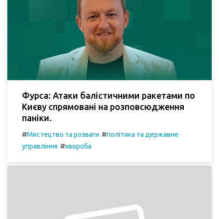
Фурса: Атаки балістичними ракетами по
Києву спрямовані на розповсюдження
паніки.
#
#
Мистецтво та розваги
політика та державне
#
управління
хвороба