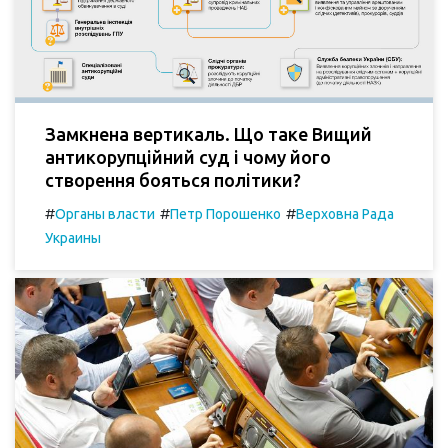
Замкнена вертикаль. Що таке Вищий
антикорупційний суд і чому його
створення бояться політики?
#
#
#
Органы власти
Петр Порошенко
Верховна Рада
Украины