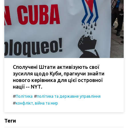
Сполучені Штати активізують свої
зусилля щодо Куби, прагнучи знайти
нового керівника для цієї островної
нації -- NYT.
#
#
Політика
політика та державне управління
#
конфлікт, війна та мир
Теги