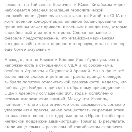
Гонконге, на Тайване, в Восточно- и Южно-Китайском морях
наблюдается опасная эскалация геополитической
напряжённости. Даже если считать, что ни Китай, ни США не
хотят военной конфронтации, активное балансирование на
грани войны может привести к военным инцидентам, которые
способны выйти из-под контроля. Сделанное мною в
феврале предостережение, что китайско-американская
холодная война может перерасти в горячую, стало с тех пор
ещё более актуальным.
Я ожидал, что на Ближнем Востоке Иран будет усиливать
напряжённость в отношениях с США и их союзниками,
особенно Израилем и Саудовской Аравией. Но на фоне всё
более явной слабости рейтингов Трампа иранцы очевидно
выбрали политику относительной сдержанности, надеясь, что
победа Джо Байдена приведёт к обратному присоединению
США к ядерному соглашению 2015 года и ослаблению
режима американских санкций. Между тем Израиль,
понимая, что его стратегическое окно закрывается, согласно
утверждениям прессы, начал осуществлять секретные атаки
на различные военные и ядерные цели в Иране (якобы при
негласной поддержке администрации Трампа). В результате,
стали чаще слышны разговоры об «октябрьском сюрпризе»,