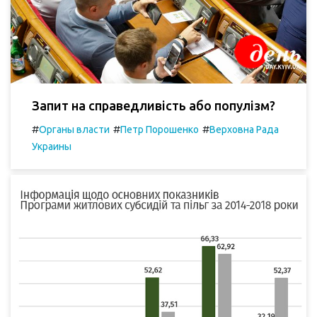
Запит на справедливість або популізм?
#
#
#
Органы власти
Петр Порошенко
Верховна Рада
Украины