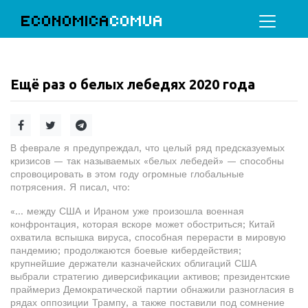
ECONOMICA
COMUA
Ещё раз о белых лебедях 2020 года
В феврале я предупреждал, что целый ряд предсказуемых
кризисов — так называемых «белых лебедей» — способны
спровоцировать в этом году огромные глобальные
потрясения. Я писал, что:
«… между США и Ираном уже произошла военная
конфронтация, которая вскоре может обостриться; Китай
охватила вспышка вируса, способная перерасти в мировую
пандемию; продолжаются боевые кибердействия;
крупнейшие держатели казначейских облигаций США
выбрали стратегию диверсификации активов; президентские
праймериз Демократической партии обнажили разногласия в
рядах оппозиции Трампу, а также поставили под сомнение