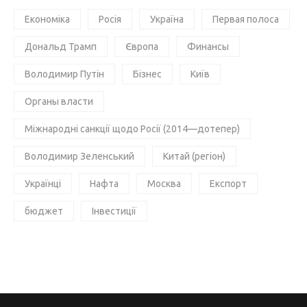
Економіка
Росія
Україна
Первая полоса
Дональд Трамп
Європа
Финансы
Володимир Путін
Бізнес
Київ
Органы власти
Міжнародні санкції щодо Росії (2014—дотепер)
Володимир Зеленський
Китай (регіон)
Українці
Нафта
Москва
Експорт
бюджет
Інвестиції