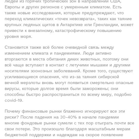
людей из горячих тропических зон в направлении США,
Европы и других регионов с умеренным климатом. Есть
также новые исследования, которые предупреждают, что
переход климатических «точек невозврата», таких как таяние
крупных ледяных щитов в Антарктике или Гренландии, может
привести к внезапному, катастрофическому повышению
уровня моря.
Становится также всё более очевидной связь между
изменением климата и пандемиями. Люди активно
вторгаются в места обитания диких животных, поэтому они
всё чаще вступают в контакт с летучими мышами и другими
носителями зоонозных заболеваний. Кроме того, существуют
усиливающиеся опасения, что из-за таяния сибирской
вечной мерзлоты вновь могут появиться смертельно опасные
вирусы, которые долгое время были заморожены; они
способны быстро распространиться по всему миру, подобно
covid-19.
Почему финансовые рынки блаженно игнорируют все эти
риски? После падения на 30-40% в начале пандемии
многие фондовые рынки сумели с тех пор отыграть почти все
свои потери. Это произошло благодаря масштабным мерам
бюджетной поддержки и надеждам на скорое появление