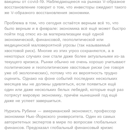
вакцины от covid-19. Наблюдающееся на рынках V-образное
восстановление говорит о том, что инвесторы ожидают такого
же V-образного восстановления экономики.
Проблема в том, что сегодня остаётся верным всё то, что
было верным и в феврале: экономика всё ещё может быстро
пойти под откос из-за материализации ещё одной
экономической, финансовой, геополитической или
медицинской маловероятной угрозы (так называемый
хвостовой риск). Многие из этих угроз сохраняются, а в
некоторых случаях они стали даже более актуальными из-за
текущего кризиса. Рынки обычно не очень хорошо учитывают
политические и геополитические хвостовые риски (не говоря
уже об экологических), потому что их вероятность трудно
оценить. Однако на фоне событий последних нескольких
месяцев мы не должны удивляться, если появиться ещё
один или даже нескольких белых лебедей, которые ещё раз
потрясут мировую экономику, причём нынешний год ещё
даже не успеет завершиться.
Нуриэль Рубини — американский экономист, профессор
экономики Нью-Йоркского университета. Один из самых
авторитетных экспертов в мире по вопросам глобальных
финансов. Предсказал глобальный финансовый кризис