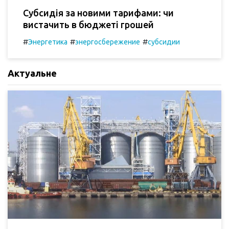
Субсидія за новими тарифами: чи
вистачить в бюджеті грошей
#
#
#
Энергетика
энергосбережение
субсидии
Актуальне