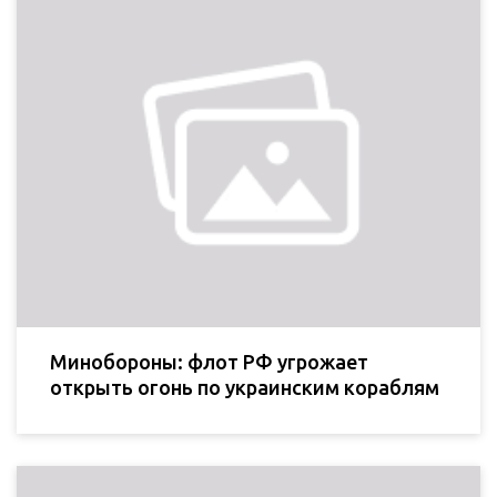
Минобороны: флот РФ угрожает
открыть огонь по украинским кораблям