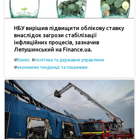
НБУ вирішив підвищити облікову ставку
внаслідок загрози стабілізації
інфляційних процесів, зазначив
Лепушинський на Finance.ua.
#
#
Бізнес
політика та державне управління
#
економічні тенденції та показники