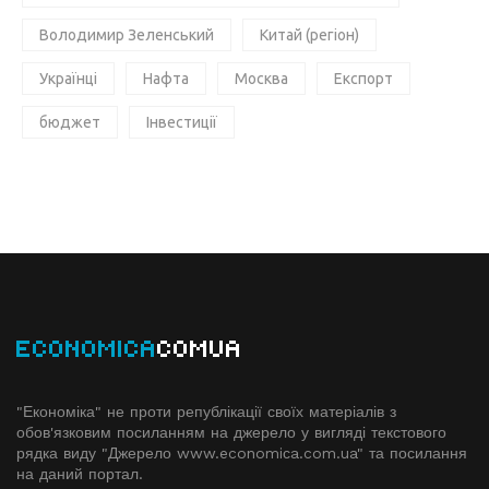
Володимир Зеленський
Китай (регіон)
Українці
Нафта
Москва
Експорт
бюджет
Інвестиції
ECONOMICA
COMUA
"Економіка" не проти републікації своїх матеріалів з
обов'язковим посиланням на джерело у вигляді текстового
рядка виду "Джерело www.economiсa.com.ua" та посилання
на даний портал.