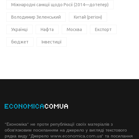
Міжнародні санкції щодо Росії (2014—дотепер)
Володимир Зеленський
Китай (регіон)
Українці
Нафта
Москва
Експорт
бюджет
Інвестиції
ECONOMICA
COMUA
"Економіка" не проти републікації своїх матеріалів з
обов'язковим посиланням на джерело у вигляді текстового
рядка виду "Джерело www.economiсa.com.ua" та посилання