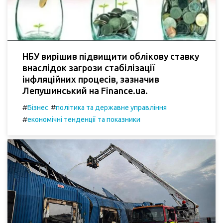
НБУ вирішив підвищити облікову ставку
внаслідок загрози стабілізації
інфляційних процесів, зазначив
Лепушинський на Finance.ua.
#
#
Бізнес
політика та державне управління
#
економічні тенденції та показники