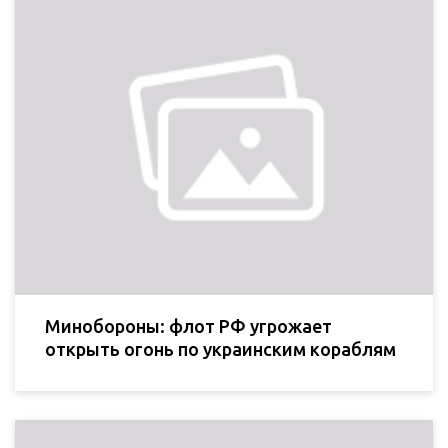
Минобороны: флот РФ угрожает
открыть огонь по украинским кораблям