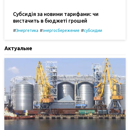
Субсидія за новими тарифами: чи
вистачить в бюджеті грошей
#
#
#
Энергетика
энергосбережение
субсидии
Актуальне