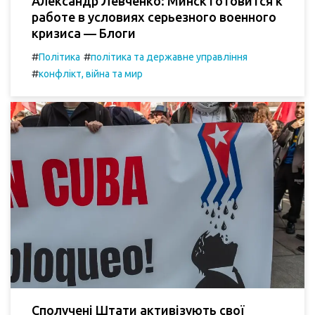
Александр Левченко: Минск готовится к
работе в условиях серьезного военного
кризиса — Блоги
#
#
Політика
політика та державне управління
#
конфлікт, війна та мир
Сполучені Штати активізують свої