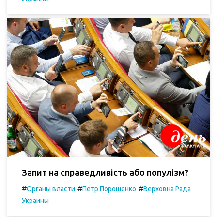
Запит на справедливість або популізм?
#
#
#
Органы власти
Петр Порошенко
Верховна Рада
Украины