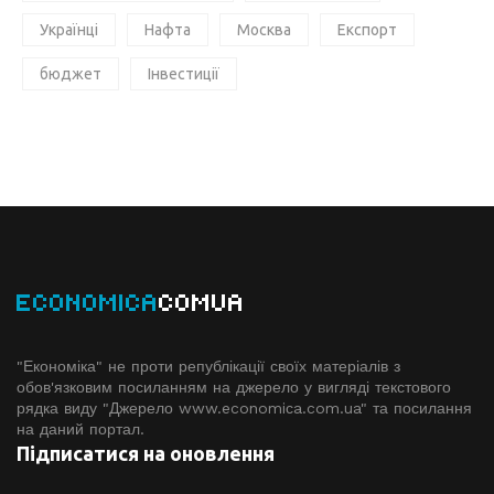
Українці
Нафта
Москва
Експорт
бюджет
Інвестиції
ECONOMICA
COMUA
"Економіка" не проти републікації своїх матеріалів з
обов'язковим посиланням на джерело у вигляді текстового
рядка виду "Джерело www.economiсa.com.ua" та посилання
на даний портал.
Підписатися на оновлення