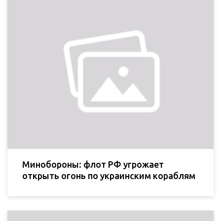
Минобороны: флот РФ угрожает
открыть огонь по украинским кораблям