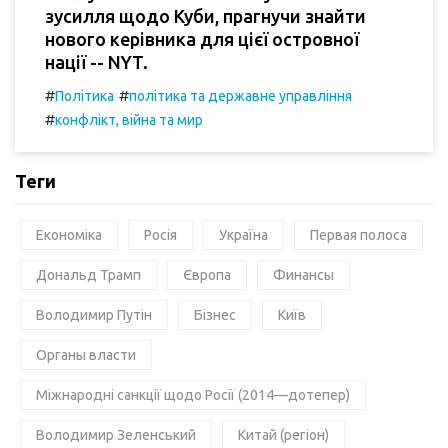
зусилля щодо Куби, прагнучи знайти
нового керівника для цієї островної
нації -- NYT.
#
#
Політика
політика та державне управління
#
конфлікт, війна та мир
Теги
Економіка
Росія
Україна
Первая полоса
Дональд Трамп
Європа
Финансы
Володимир Путін
Бізнес
Київ
Органы власти
Міжнародні санкції щодо Росії (2014—дотепер)
Володимир Зеленський
Китай (регіон)