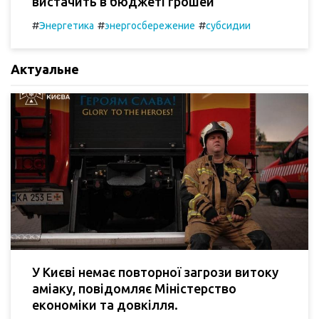
вистачить в бюджеті грошей
#
#
#
Энергетика
энергосбережение
субсидии
Актуальне
У Києві немає повторної загрози витоку
аміаку, повідомляє Міністерство
економіки та довкілля.