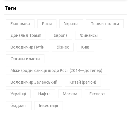
Теги
Економіка
Росія
Україна
Первая полоса
Дональд Трамп
Європа
Финансы
Володимир Путін
Бізнес
Київ
Органы власти
Міжнародні санкції щодо Росії (2014—дотепер)
Володимир Зеленський
Китай (регіон)
Українці
Нафта
Москва
Експорт
бюджет
Інвестиції