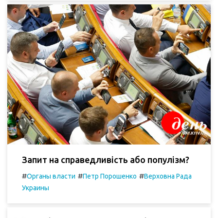
Запит на справедливість або популізм?
#
#
#
Органы власти
Петр Порошенко
Верховна Рада
Украины