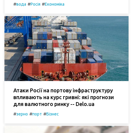
#
#
#
вода
Росія
Економіка
Атаки Росії на портову інфраструктуру
впливають на курс гривні: які прогнози
для валютного ринку -- Delo.ua
#
#
#
зерно
порт
Бізнес