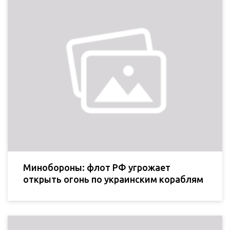
Минобороны: флот РФ угрожает
открыть огонь по украинским кораблям