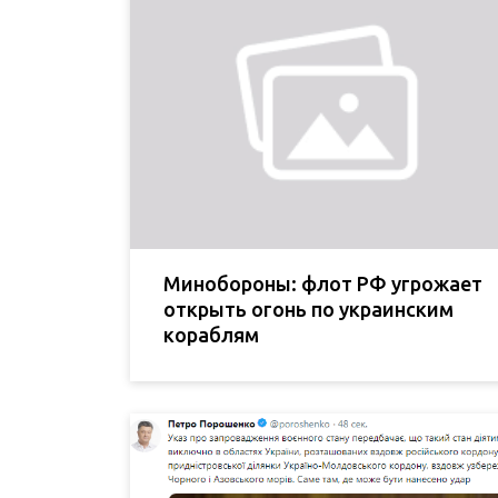
Минобороны: флот РФ угрожает
открыть огонь по украинским
кораблям