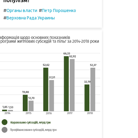
#
#
Органы власти
Петр Порошенко
#
Верховна Рада Украины