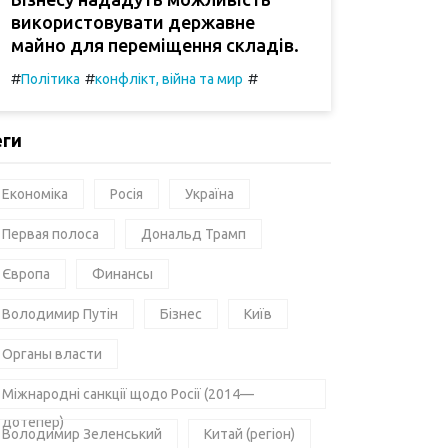
використовувати державне
майно для переміщення складів.
#
#
#
Політика
конфлікт, війна та мир
еги
Економіка
Росія
Україна
Первая полоса
Дональд Трамп
Європа
Финансы
Володимир Путін
Бізнес
Київ
Органы власти
Міжнародні санкції щодо Росії (2014—
дотепер)
Володимир Зеленський
Китай (регіон)