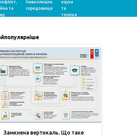
онфлікт,
Навколишнє
наука
ійна та
середовище
та
ир
техніка
айпопулярніше
Замкнена вертикаль. Що таке