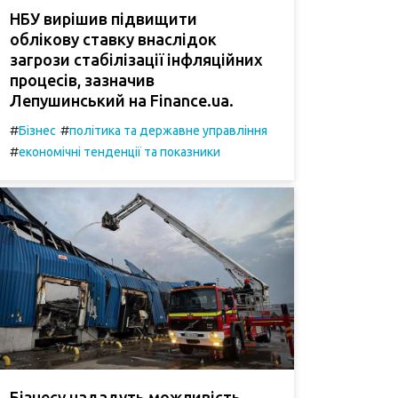
НБУ вирішив підвищити
облікову ставку внаслідок
загрози стабілізації інфляційних
процесів, зазначив
Лепушинський на Finance.ua.
#
#
Бізнес
політика та державне управління
#
економічні тенденції та показники
Бізнесу нададуть можливість