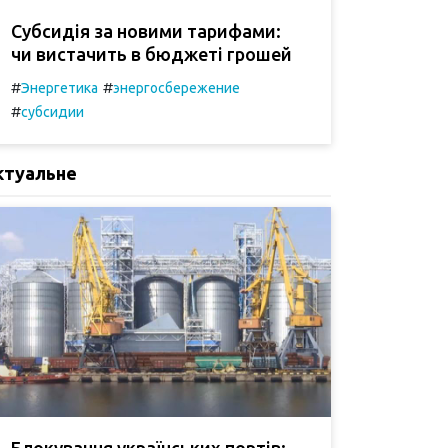
Субсидія за новими тарифами:
чи вистачить в бюджеті грошей
#
#
Энергетика
энергосбережение
#
субсидии
ктуальне
Блокування українських портів: