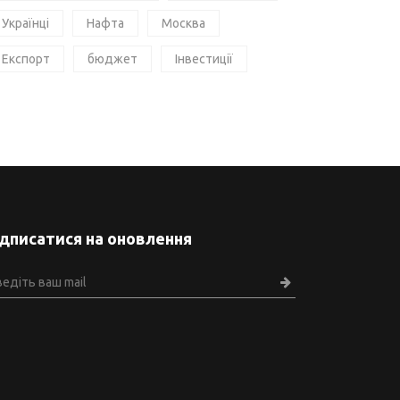
Українці
Нафта
Москва
Експорт
бюджет
Інвестиції
ідписатися на оновлення