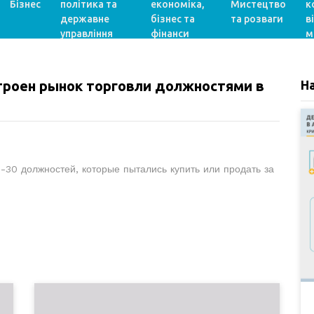
Бізнес
політика та
економіка,
Мистецтво
к
державне
бізнес та
та розваги
в
управління
фінанси
м
строен рынок торговли должностями в
Н
П-30 должностей, которые пытались купить или продать за