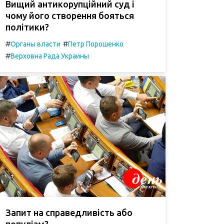
Вищий антикорупційний суд і
чому його створення бояться
політики?
#
#
Органы власти
Петр Порошенко
#
Верховна Рада Украины
Запит на справедливість або
популізм?