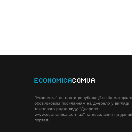
ECONOMICA
COMUA
"Економіка" не проти републікації своїх матеріалі
обов'язковим посиланням на джерело у вигляді
текстового рядка виду "Джерело
www.economiсa.com.ua" та посилання на дани
портал.