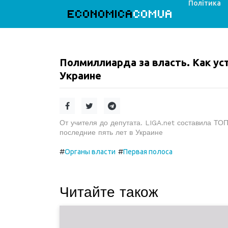
Політика
ECONOMICA
COMUA
Полмиллиарда за власть. Как у
Украине
От учителя до депутата. LIGA.net составила ТО
последние пять лет в Украинe
#
#
Органы власти
Первая полоса
Читайте також