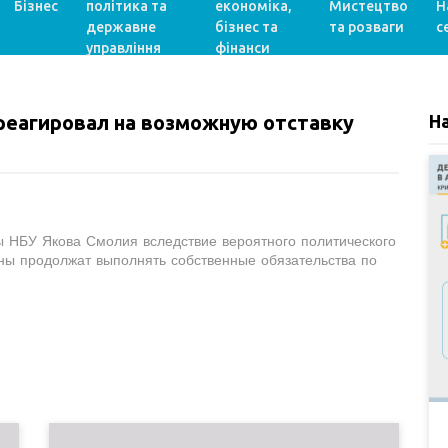
Бізнес
політика та
економіка,
Мистецтво
Н
державне
бізнес та
та розваги
с
управління
фінанси
реагировал на возможную отставку
Н
ы НБУ Якова Смолия вследствие вероятного политического
ины продолжат выполнять собственные обязательства по