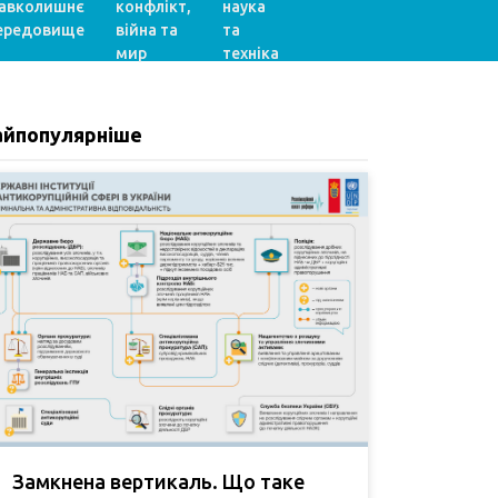
авколишнє
конфлікт,
наука
ередовище
війна та
та
мир
техніка
айпопулярніше
Замкнена вертикаль. Що таке