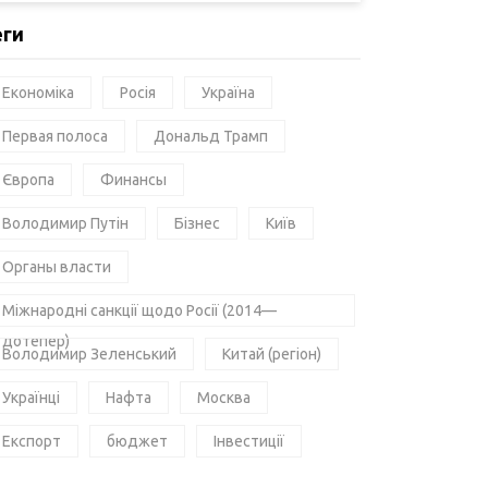
еги
Економіка
Росія
Україна
Первая полоса
Дональд Трамп
Європа
Финансы
Володимир Путін
Бізнес
Київ
Органы власти
Міжнародні санкції щодо Росії (2014—
дотепер)
Володимир Зеленський
Китай (регіон)
Українці
Нафта
Москва
Експорт
бюджет
Інвестиції