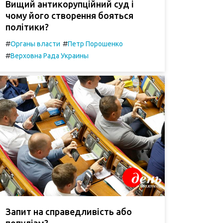
Вищий антикорупційний суд і
чому його створення бояться
політики?
#
#
Органы власти
Петр Порошенко
#
Верховна Рада Украины
Запит на справедливість або
популізм?