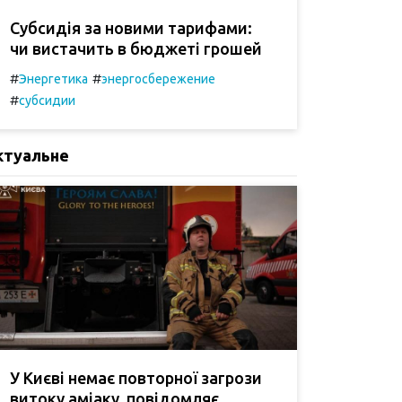
Субсидія за новими тарифами:
чи вистачить в бюджеті грошей
#
#
Энергетика
энергосбережение
#
субсидии
ктуальне
У Києві немає повторної загрози
витоку аміаку, повідомляє