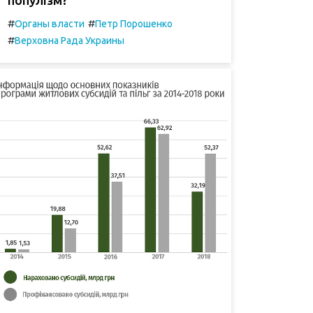
#
#
Органы власти
Петр Порошенко
#
Верховна Рада Украины