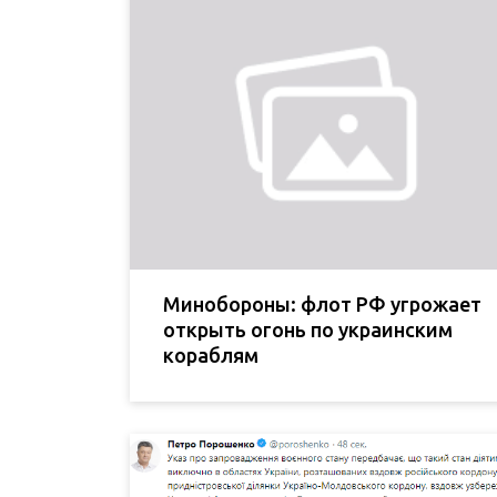
Минобороны: флот РФ угрожает
открыть огонь по украинским
кораблям