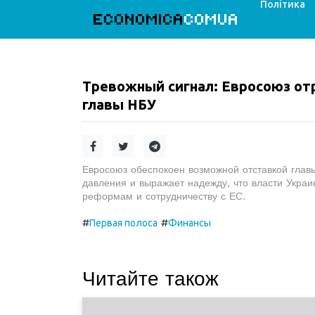
Політика
ECONOMICA
COMUA
Тревожный сигнал: Евросоюз от
главы НБУ
Евросоюз обеспокоен возможной отставкой глав
давления и выражает надежду, что власти Укра
реформам и сотрудничеству с ЕС.
#
#
Первая полоса
Финансы
Читайте також