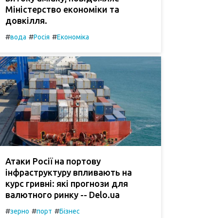
Міністерство економіки та
довкілля.
#
#
#
вода
Росія
Економіка
Атаки Росії на портову
інфраструктуру впливають на
курс гривні: які прогнози для
валютного ринку -- Delo.ua
#
#
#
зерно
порт
Бізнес