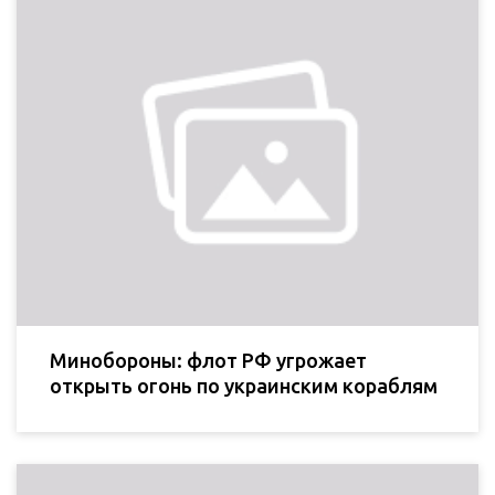
Минобороны: флот РФ угрожает
открыть огонь по украинским кораблям