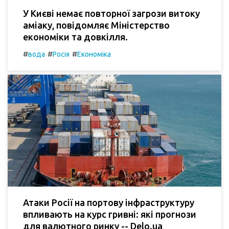
У Києві немає повторної загрози витоку
аміаку, повідомляє Міністерство
економіки та довкілля.
#
#
#
вода
Росія
Економіка
Атаки Росії на портову інфраструктуру
впливають на курс гривні: які прогнози
для валютного ринку -- Delo.ua