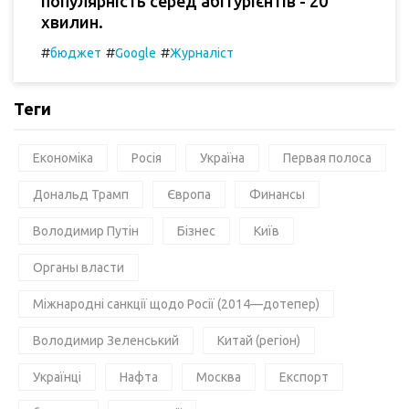
популярність серед абітурієнтів - 20
хвилин.
#
#
#
бюджет
Google
Журналіст
Теги
Економіка
Росія
Україна
Первая полоса
Дональд Трамп
Європа
Финансы
Володимир Путін
Бізнес
Київ
Органы власти
Міжнародні санкції щодо Росії (2014—дотепер)
Володимир Зеленський
Китай (регіон)
Українці
Нафта
Москва
Експорт