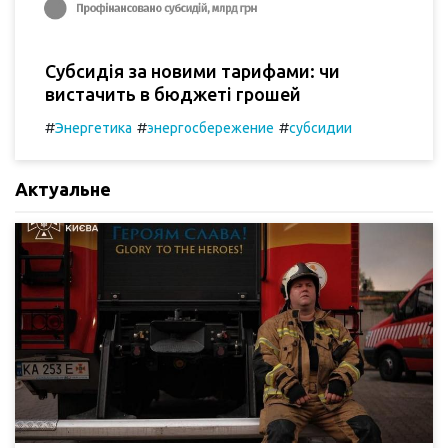
Субсидія за новими тарифами: чи
вистачить в бюджеті грошей
#
#
#
Энергетика
энергосбережение
субсидии
Актуальне