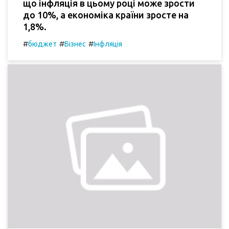
що інфляція в цьому році може зрости
до 10%, а економіка країни зросте на
1,8%.
#
#
#
бюджет
Бізнес
Інфляція