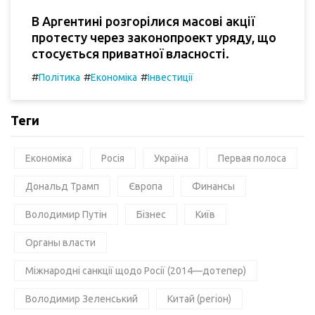
В Аргентині розгорілися масові акції
протесту через законопроект уряду, що
стосується приватної власності.
#
#
#
Політика
Економіка
Інвестиції
Теги
Економіка
Росія
Україна
Первая полоса
Дональд Трамп
Європа
Финансы
Володимир Путін
Бізнес
Київ
Органы власти
Міжнародні санкції щодо Росії (2014—дотепер)
Володимир Зеленський
Китай (регіон)