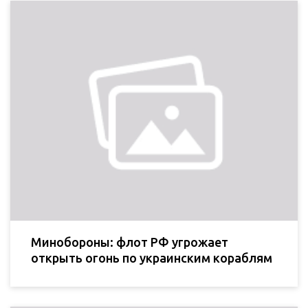
Минобороны: флот РФ угрожает
открыть огонь по украинским кораблям