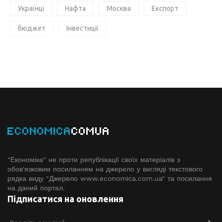
Українці
Нафта
Москва
Експорт
бюджет
Інвестиції
ECONOMICA
COMUA
"Економіка" не проти републікації своїх матеріалів з
обов'язковим посиланням на джерело у вигляді текстового
рядка виду "Джерело www.economiсa.com.ua" та посилання
на даний портал.
Підписатися на оновлення