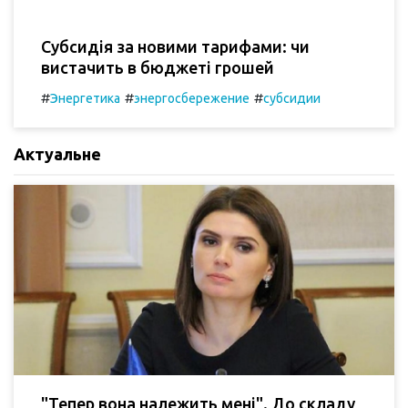
Субсидія за новими тарифами: чи
вистачить в бюджеті грошей
#
#
#
Энергетика
энергосбережение
субсидии
Актуальне
"Тепер вона належить мені". До складу