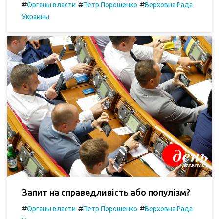
#
#
#
Органы власти
Петр Порошенко
Верховна Рада
Украины
Запит на справедливість або популізм?
#
#
#
Органы власти
Петр Порошенко
Верховна Рада