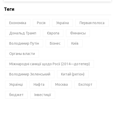
Теги
Економіка
Росія
Україна
Первая полоса
Дональд Трамп
Європа
Финансы
Володимир Путін
Бізнес
Київ
Органы власти
Міжнародні санкції щодо Росії (2014—дотепер)
Володимир Зеленський
Китай (регіон)
Українці
Нафта
Москва
Експорт
бюджет
Інвестиції