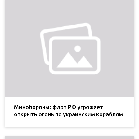
Минобороны: флот РФ угрожает
открыть огонь по украинским кораблям