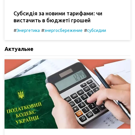
Субсидія за новими тарифами: чи
вистачить в бюджеті грошей
#
#
#
Энергетика
энергосбережение
субсидии
Актуальне