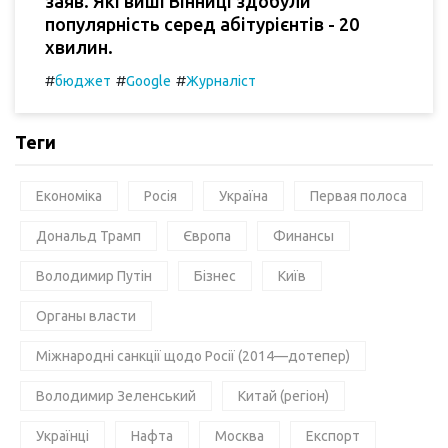
заяв. Які виші Вінниці здобули
популярність серед абітурієнтів - 20
хвилин.
#
#
#
бюджет
Google
Журналіст
Теги
Економіка
Росія
Україна
Первая полоса
Дональд Трамп
Європа
Финансы
Володимир Путін
Бізнес
Київ
Органы власти
Міжнародні санкції щодо Росії (2014—дотепер)
Володимир Зеленський
Китай (регіон)
Українці
Нафта
Москва
Експорт