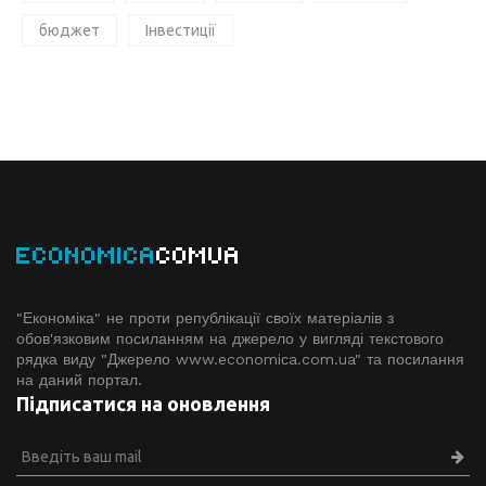
бюджет
Інвестиції
ECONOMICA
COMUA
"Економіка" не проти републікації своїх матеріалів з
обов'язковим посиланням на джерело у вигляді текстового
рядка виду "Джерело www.economiсa.com.ua" та посилання
на даний портал.
Підписатися на оновлення