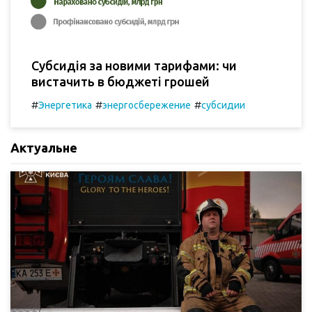
Субсидія за новими тарифами: чи
вистачить в бюджеті грошей
#
#
#
Энергетика
энергосбережение
субсидии
Актуальне