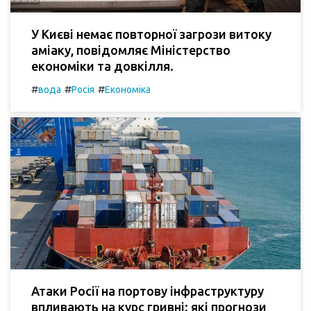
У Києві немає повторної загрози витоку
аміаку, повідомляє Міністерство
економіки та довкілля.
#
#
#
вода
Росія
Економіка
Атаки Росії на портову інфраструктуру
впливають на курс гривні: які прогнози