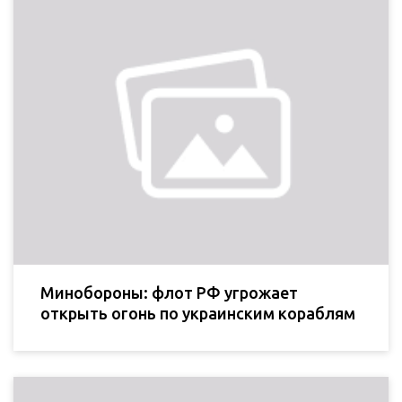
Минобороны: флот РФ угрожает
открыть огонь по украинским кораблям