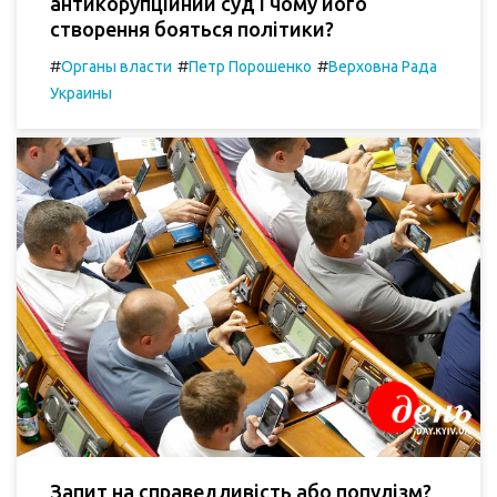
антикорупційний суд і чому його
створення бояться політики?
#
#
#
Органы власти
Петр Порошенко
Верховна Рада
Украины
Запит на справедливість або популізм?