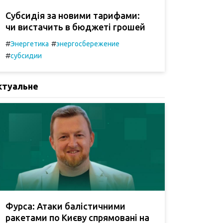
Субсидія за новими тарифами:
чи вистачить в бюджеті грошей
#
#
Энергетика
энергосбережение
#
субсидии
ктуальне
Фурса: Атаки балістичними
ракетами по Києву спрямовані на