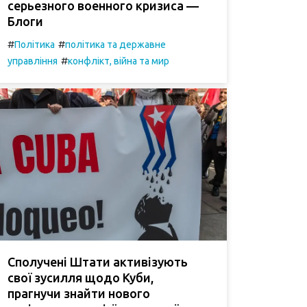
серьезного военного кризиса —
Блоги
#
#
Політика
політика та державне
#
управління
конфлікт, війна та мир
Сполучені Штати активізують
свої зусилля щодо Куби,
прагнучи знайти нового