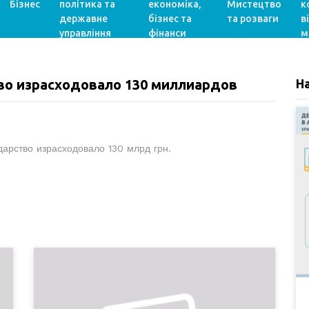
Бізнес
політика та
економіка,
Мистецтво
к
державне
бізнес та
та розваги
в
управління
фінанси
м
тво израсходовало 130 миллиардов
Н
арство израсходовало 130 млрд грн.