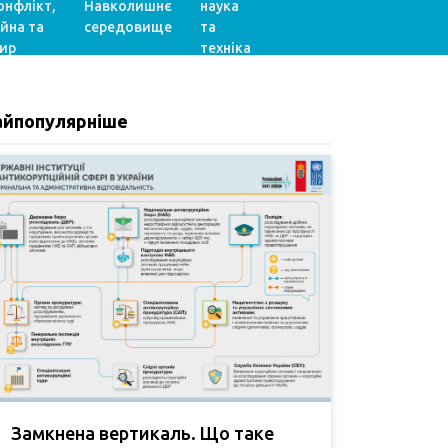
онфлікт,
Навколишнє
наука
ійна та
середовище
та
ир
техніка
айпопулярніше
Замкнена вертикаль. Що таке