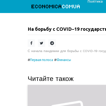
Політика
ECONOMICA
COMUA
На борьбу с COVID−19 государс
С начала пандемии для борьбы с COVID-19 госуд
#
#
Первая полоса
Финансы
Читайте також