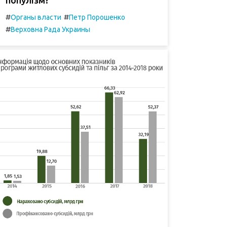
#
#
Органы власти
Петр Порошенко
#
Верховна Рада Украины