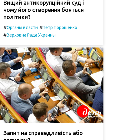
Вищий антикорупційний суд і
чому його створення бояться
політики?
#
#
Органы власти
Петр Порошенко
#
Верховна Рада Украины
Запит на справедливість або
популізм?