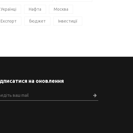
Українці
Нафта
Москва
Експорт
бюджет
Інвестиції
ідписатися на оновлення