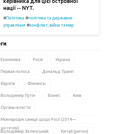
керівника для цієї островної
нації -- NYT.
#
#
Політика
політика та державне
#
управління
конфлікт, війна та мир
еги
Економіка
Росія
Україна
Первая полоса
Дональд Трамп
Європа
Финансы
Володимир Путін
Бізнес
Київ
Органы власти
Міжнародні санкції щодо Росії (2014—
дотепер)
Володимир Зеленський
Китай (регіон)