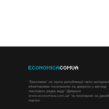
ECONOMICA
COMUA
"Економіка" не проти републікації своїх матеріалі
обов'язковим посиланням на джерело у вигляді
текстового рядка виду "Джерело
www.economiсa.com.ua" та посилання на дани
портал.