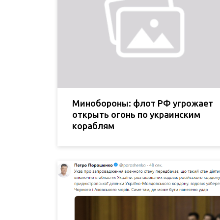
Минобороны: флот РФ угрожает
открыть огонь по украинским
кораблям