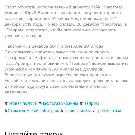
Стоит отметить, исполнительный директор НАК "Нафтогаз
Украины" Юрий Витренко заявил, что контракт на транзит
газа через территорию Украины могут подписать до 27
декабря 2019 года. По его словам, 26 декабря "Нафтогаз" и
"Газпром" встретятся, чтобы окончательно согласовать
условия договоров.
Напомним, в декабре 2017 и феврале 2018 года
Стокгольмский арбитраж вынес решения по спорам
"Газпрома" и "Нафтогаза" о контрактах на поставку и транзит
газа. Арбитры постановили, что "Газпром" должен выплатить
украинской компании 2,56 миллиарда долларов.
Впоследствии эта сумма выросла за счет процентов.
Российская компания попыталась оспорить решение, однако
27 ноября суд округа Свеа окончательно отклонил
апелляцию.
#
#
#
Первая полоса
Нафтогаз Украины
Газпром
#
#
#
Стокгольмский арбитраж
газовая война
транзит газа
Читайте також