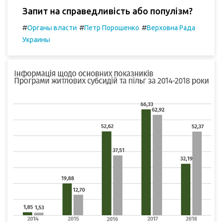
Запит на справедливість або популізм?
#
#
#
Органы власти
Петр Порошенко
Верховна Рада
Украины