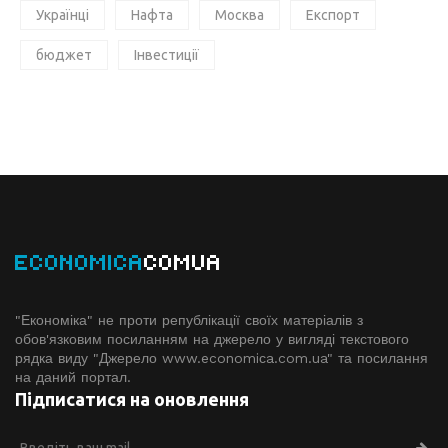
Українці
Нафта
Москва
Експорт
бюджет
Інвестиції
ECONOMICA
COMUA
"Економіка" не проти републікації своїх матеріалів з
обов'язковим посиланням на джерело у вигляді текстового
рядка виду "Джерело www.economiсa.com.ua" та посилання
на даний портал.
Підписатися на оновлення