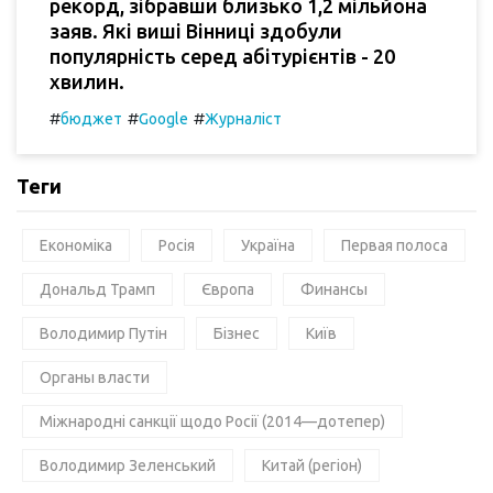
рекорд, зібравши близько 1,2 мільйона
заяв. Які виші Вінниці здобули
популярність серед абітурієнтів - 20
хвилин.
#
#
#
бюджет
Google
Журналіст
Теги
Економіка
Росія
Україна
Первая полоса
Дональд Трамп
Європа
Финансы
Володимир Путін
Бізнес
Київ
Органы власти
Міжнародні санкції щодо Росії (2014—дотепер)
Володимир Зеленський
Китай (регіон)