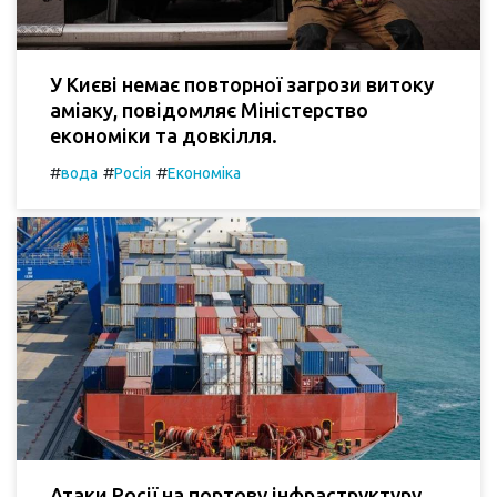
У Києві немає повторної загрози витоку
аміаку, повідомляє Міністерство
економіки та довкілля.
#
#
#
вода
Росія
Економіка
Атаки Росії на портову інфраструктуру