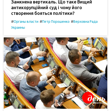
Замкнена вертикаль. Що таке Вищий
антикорупційний суд і чому його
створення бояться політики?
#
#
#
Органы власти
Петр Порошенко
Верховна Рада
Украины