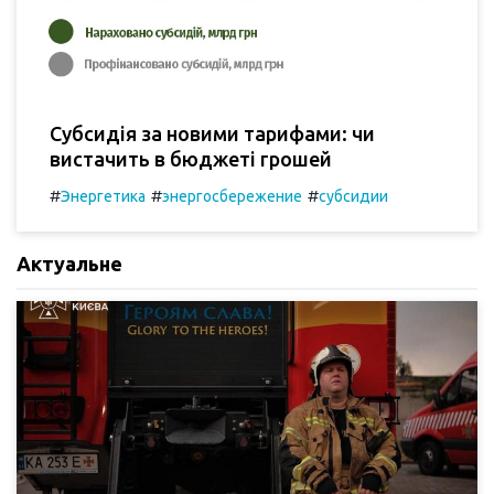
Субсидія за новими тарифами: чи
вистачить в бюджеті грошей
#
#
#
Энергетика
энергосбережение
субсидии
Актуальне