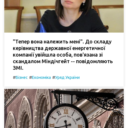
"Тепер вона належить мені". До складу
керівництва державної енергетичної
компанії увійшла особа, пов'язана зі
скандалом Міндічгейт -- повідомляють
ЗМІ.
#
#
#
Бізнес
Економіка
Уряд України