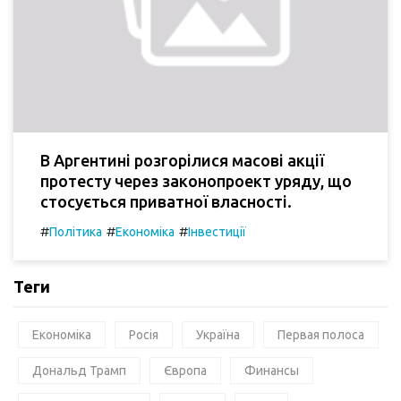
В Аргентині розгорілися масові акції
протесту через законопроект уряду, що
стосується приватної власності.
#
#
#
Політика
Економіка
Інвестиції
Теги
Економіка
Росія
Україна
Первая полоса
Дональд Трамп
Європа
Финансы