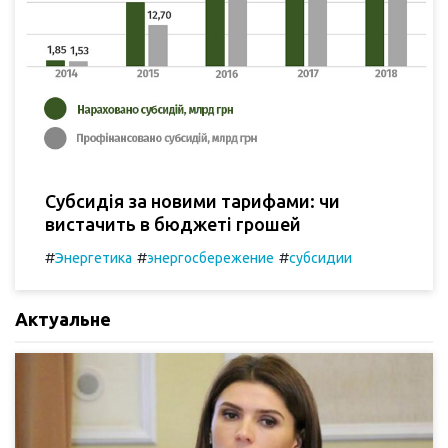
Субсидія за новими тарифами: чи
вистачить в бюджеті грошей
#
#
#
Энергетика
энергосбережение
субсидии
Актуальне