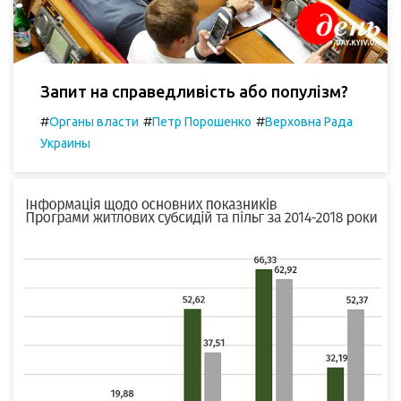
Запит на справедливість або популізм?
#
#
#
Органы власти
Петр Порошенко
Верховна Рада
Украины