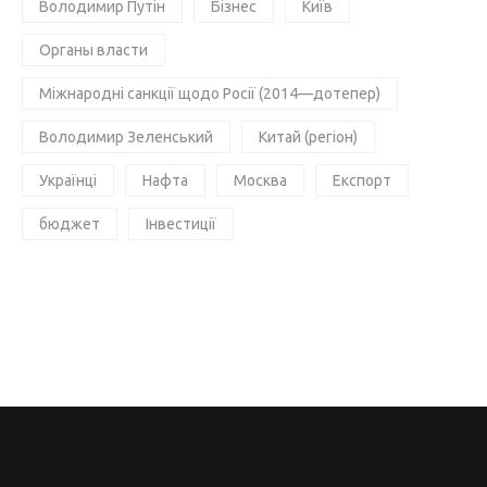
Володимир Путін
Бізнес
Київ
Органы власти
Міжнародні санкції щодо Росії (2014—дотепер)
Володимир Зеленський
Китай (регіон)
Українці
Нафта
Москва
Експорт
бюджет
Інвестиції