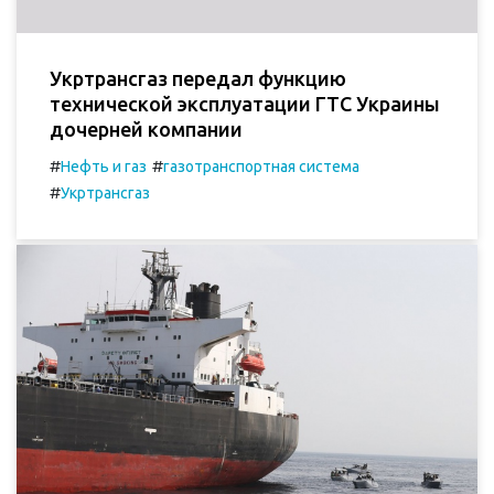
Укртрансгаз передал функцию
технической эксплуатации ГТС Украины
дочерней компании
#
#
Нефть и газ
газотранспортная система
#
Укртрансгаз