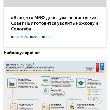
»Ясно, что МВФ денег уже не даст»: как
Совет НБУ готовится уволить Рожкову и
Сологуба
#
#
#
Финансы
МВФ
НБУ
Найпопулярніше