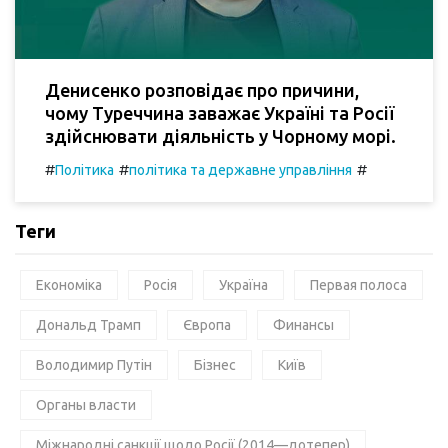
Денисенко розповідає про причини,
чому Туреччина заважає Україні та Росії
здійснювати діяльність у Чорному морі.
#
#
#
Політика
політика та державне управління
Теги
Економіка
Росія
Україна
Первая полоса
Дональд Трамп
Європа
Финансы
Володимир Путін
Бізнес
Київ
Органы власти
Міжнародні санкції щодо Росії (2014—дотепер)