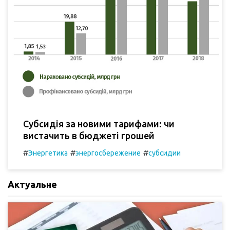
Субсидія за новими тарифами: чи
вистачить в бюджеті грошей
#
#
#
Энергетика
энергосбережение
субсидии
Актуальне