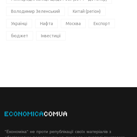
Володимир Зеленський
Китай (регіон)
Українці
Нафта
Москва
Експорт
бюджет
Інвестиції
ECONOMICA
COMUA
"Економіка" не проти републікації своїх матеріалів з