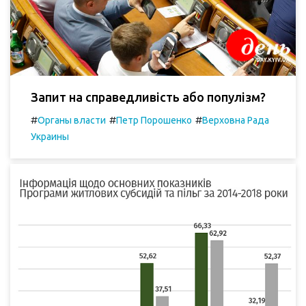
Запит на справедливість або популізм?
#
#
#
Органы власти
Петр Порошенко
Верховна Рада
Украины