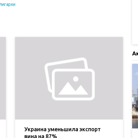
лигархи
А
Украина уменьшила экспорт
вина на 87%