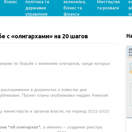
Бізнес
політика та
економіка,
Мистецтво
к
державне
бізнес та
та розваги
в
управління
фінанси
м
бе с «олигархами» на 20 шагов
Н
мерам по борьбе с влиянием олигархов, среди которых
 распоряжения в документах к повестке дня
убликован. Проект плана опубликовал нардеп Алексей
у министерств и органов власти, на период 2022-2023
она "об олигархах"
, а именно – создании реестра