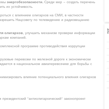
темы
энергобезопасности.
Среди мер – создать перечень
ть их устойчивость.
ороться с влиянием олигархов на СМИ, в частности
 разрешить Нацсовету по телевидению и радиовещанию
ля олигархов
, улучшить механизм проверки информации
архам компаний.
комплексной программе противодействия коррупции
рузовые перевозки по железной дороге к экономически
ждается в национальном авиаперевозчике для борьбы с
нимизировать влияние потенциального влияния олигархов
м президентский "антиолигархический" законопроект