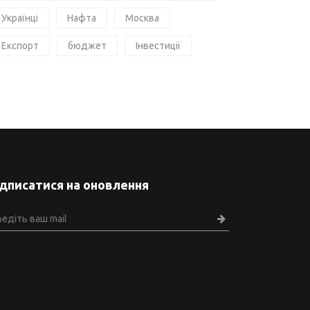
Українці
Нафта
Москва
Експорт
бюджет
Інвестиції
ідписатися на оновлення