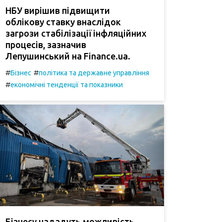
НБУ вирішив підвищити
облікову ставку внаслідок
загрози стабілізації інфляційних
процесів, зазначив
Лепушинський на Finance.ua.
#
#
Бізнес
політика та державне управління
#
економічні тенденції та показники
Бізнесу нададуть можливість