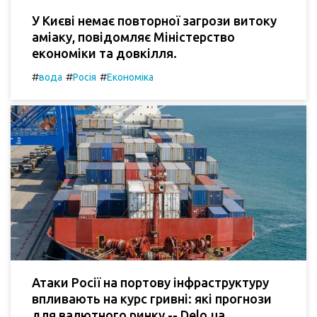
У Києві немає повторної загрози витоку
аміаку, повідомляє Міністерство
економіки та довкілля.
#
#
#
вода
Росія
Економіка
Атаки Росії на портову інфраструктуру
впливають на курс гривні: які прогнози
для валютного ринку -- Delo.ua