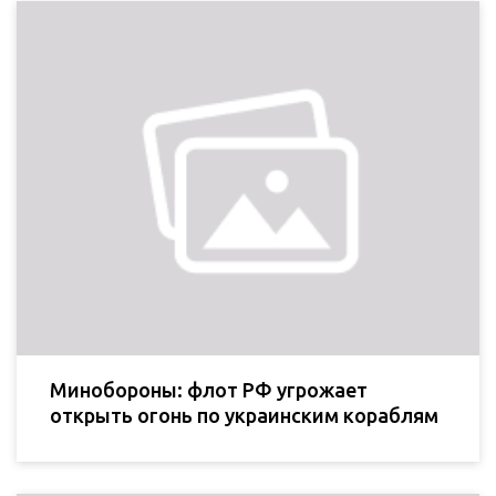
Минобороны: флот РФ угрожает
открыть огонь по украинским кораблям