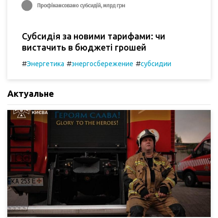
Субсидія за новими тарифами: чи
вистачить в бюджеті грошей
#
#
#
Энергетика
энергосбережение
субсидии
Актуальне