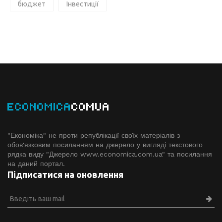
бюджет
Інвестиції
ECONOMICA
COMUA
"Економіка" не проти републікації своїх матеріалів з
обов'язковим посиланням на джерело у вигляді текстового
рядка виду "Джерело www.economiсa.com.ua" та посилання
на даний портал.
Підписатися на оновлення