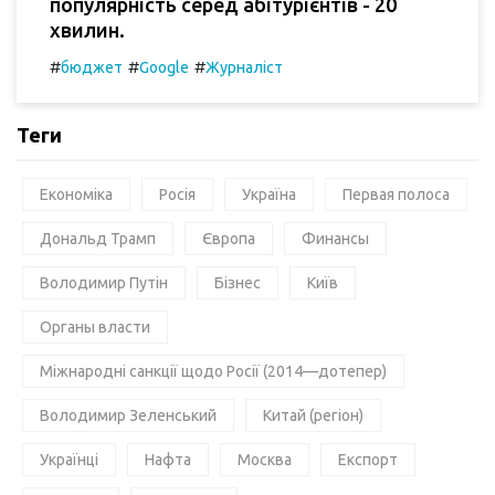
популярність серед абітурієнтів - 20
хвилин.
#
#
#
бюджет
Google
Журналіст
Теги
Економіка
Росія
Україна
Первая полоса
Дональд Трамп
Європа
Финансы
Володимир Путін
Бізнес
Київ
Органы власти
Міжнародні санкції щодо Росії (2014—дотепер)
Володимир Зеленський
Китай (регіон)
Українці
Нафта
Москва
Експорт