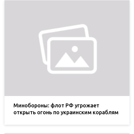
Минобороны: флот РФ угрожает
открыть огонь по украинским кораблям