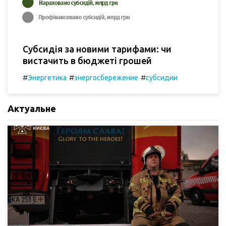
Субсидія за новими тарифами: чи
вистачить в бюджеті грошей
#
#
#
Энергетика
энергосбережение
субсидии
Актуальне