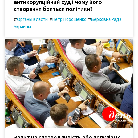
антикорупційний суд і чому його
створення бояться політики?
#
#
#
Органы власти
Петр Порошенко
Верховна Рада
Украины
Запит на справедливість або популізм?