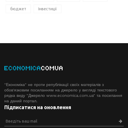
бюджет
Інвестиції
ECONOMICA
COMUA
"Економіка" не проти републікації своїх матеріалів з
обов'язковим посиланням на джерело у вигляді текстового
рядка виду "Джерело www.economiсa.com.ua" та посилання
на даний портал.
Підписатися на оновлення