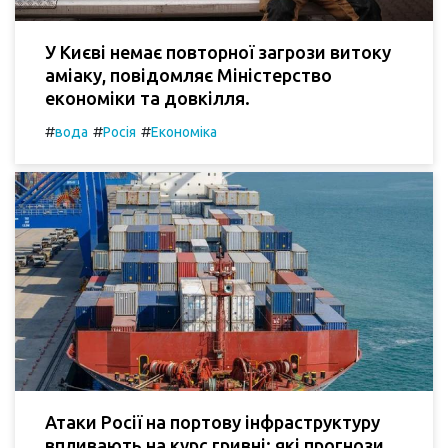
У Києві немає повторної загрози витоку
аміаку, повідомляє Міністерство
економіки та довкілля.
#
#
#
вода
Росія
Економіка
Атаки Росії на портову інфраструктуру
впливають на курс гривні: які прогнози