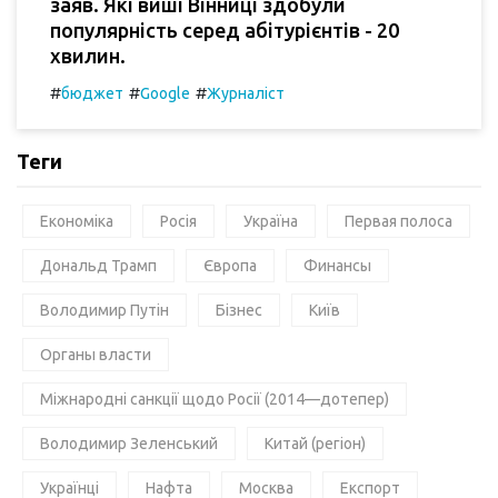
заяв. Які виші Вінниці здобули
популярність серед абітурієнтів - 20
хвилин.
#
#
#
бюджет
Google
Журналіст
Теги
Економіка
Росія
Україна
Первая полоса
Дональд Трамп
Європа
Финансы
Володимир Путін
Бізнес
Київ
Органы власти
Міжнародні санкції щодо Росії (2014—дотепер)
Володимир Зеленський
Китай (регіон)
Українці
Нафта
Москва
Експорт