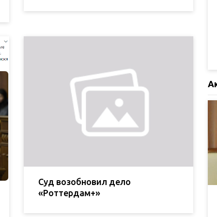
А
Суд возобновил дело
«Роттердам+»