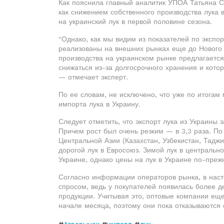
Как пояснила главный аналитик УПОА Татьяна С
как снижением собственного производства лука 
на украинский лук в первой половине сезона.
"Однако, как мы видим из показателей по экспо
реализованы на внешних рынках еще до Нового г
производства на украинском рынке предлагается
снижаться из-за долгосрочного хранения и кот
— отмечает эксперт.
По ее словам, не исключено, что уже по итога
импорта лука в Украину.
Следует отметить, что экспорт лука из Украины з
Причем рост был очень резким — в 3,3 раза. По
Центральной Азии (Казахстан, Узбекистан, Таджи
дорогой лук в Евросоюз. Зимой лук в центрально
Украине, однако цены на лук в Украине по-преж
Согласно информации операторов рынка, в наст
спросом, ведь у покупателей появилась более 
продукции. Учитывая это, оптовые компании ещ
начале месяца, поэтому они пока отказываются 