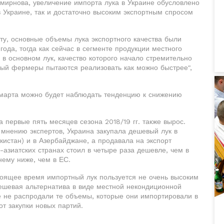
мирнова, увеличение импорта лука в Украине обусловлено
в Украине, так и достаточно высоким экспортным спросом
рту, основные объемы лука экспортного качества были
ода, тогда как сейчас в сегменте продукции местного
 в основном лук, качество которого начало стремительно
орый фермеры пытаются реализовать как можно быстрее",
м марта можно будет наблюдать тенденцию к снижению
а первые пять месяцев сезона 2018/19 гг. также вырос.
 мнению экспертов, Украина закупала дешевый лук в
кистан) и в Азербайджане, а продавала на экспорт
-азиатских странах стоил в четыре раза дешевле, чем в
нему ниже, чем в ЕС.
оящее время импортный лук пользуется не очень высоким
дешевая альтернатива в виде местной некондиционной
е не распродали те объемы, которые они импортировали в
от закупки новых партий.