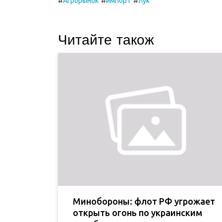
#
#
#
Агрорынок
импорт
лук
Читайте також
Минобороны: флот РФ угрожает
открыть огонь по украинским