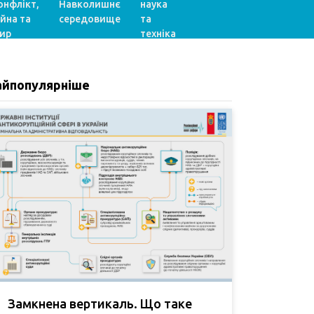
онфлікт,
Навколишнє
наука
ійна та
середовище
та
ир
техніка
айпопулярніше
Замкнена вертикаль. Що таке