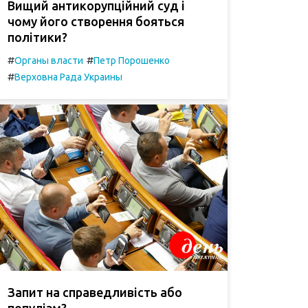
Вищий антикорупційний суд і
чому його створення бояться
політики?
#
#
Органы власти
Петр Порошенко
#
Верховна Рада Украины
Запит на справедливість або
популізм?