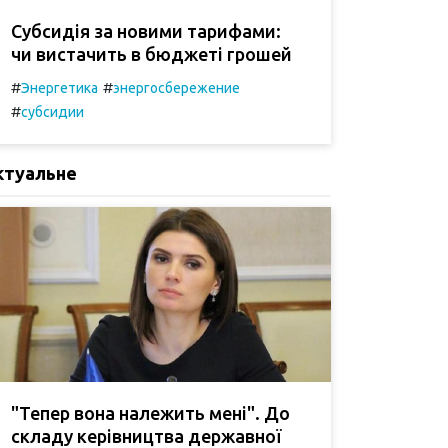
Субсидія за новими тарифами:
чи вистачить в бюджеті грошей
#
#
Энергетика
энергосбережение
#
субсидии
ктуальне
"Тепер вона належить мені". До
складу керівництва державної