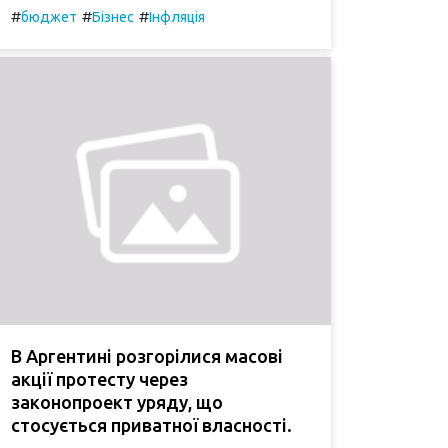
#
#
#
бюджет
Бізнес
Інфляція
В Аргентині розгорілися масові
акції протесту через
законопроект уряду, що
стосується приватної власності.