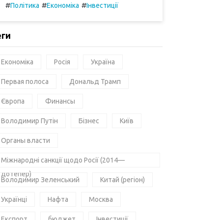
#
#
#
Політика
Економіка
Інвестиції
еги
Економіка
Росія
Україна
Первая полоса
Дональд Трамп
Європа
Финансы
Володимир Путін
Бізнес
Київ
Органы власти
Міжнародні санкції щодо Росії (2014—
дотепер)
Володимир Зеленський
Китай (регіон)
Українці
Нафта
Москва
Експорт
бюджет
Інвестиції