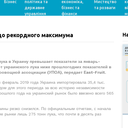
Бізнес
політика та
економіка,
Мистецтво
к
державне
бізнес та
та розваги
в
управління
фінанси
м
 до рекордного максимума
Н
лука в Украину превышает показатели за январь-
рт украинского лука ниже прошлогодних показателей в
оовощной ассоциации (УПОА), передает Еast-Fruit.
 февраль 2019 года Украина импортировала 35,4 тыс.
дом для этого периода за всю историю независимости
рошлого года на украинский рынок было ввезено всего 565
раины резко снизился. По официальным отчетам, с начала
е рынки лишь 275 тонн лука, что почти в десять раз