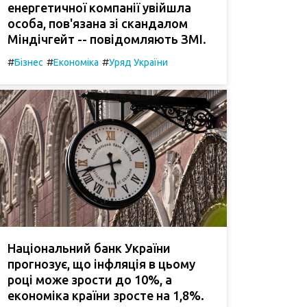
енергетичної компанії увійшла
особа, пов'язана зі скандалом
Міндічгейт -- повідомляють ЗМІ.
#
#
#
Бізнес
Економіка
Уряд України
Національний банк України
прогнозує, що інфляція в цьому
році може зрости до 10%, а
економіка країни зросте на 1,8%.