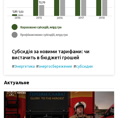
Субсидія за новими тарифами: чи
вистачить в бюджеті грошей
#
#
#
Энергетика
энергосбережение
субсидии
Актуальне