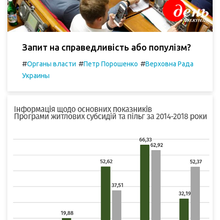
Запит на справедливість або популізм?
#
#
#
Органы власти
Петр Порошенко
Верховна Рада
Украины