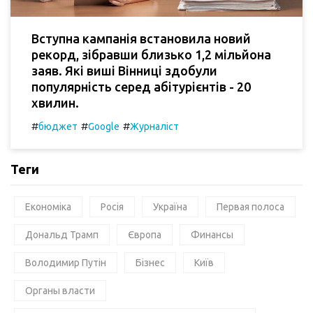
Вступна кампанія встановила новий
рекорд, зібравши близько 1,2 мільйона
заяв. Які виші Вінниці здобули
популярність серед абітурієнтів - 20
хвилин.
#
#
#
бюджет
Google
Журналіст
Теги
Економіка
Росія
Україна
Первая полоса
Дональд Трамп
Європа
Финансы
Володимир Путін
Бізнес
Київ
Органы власти