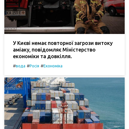
У Києві немає повторної загрози витоку
аміаку, повідомляє Міністерство
економіки та довкілля.
#
#
#
вода
Росія
Економіка