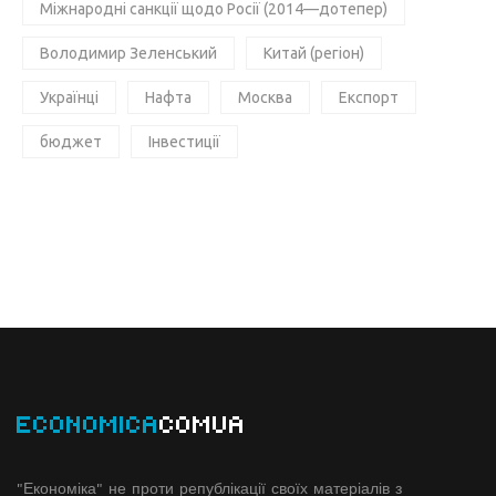
Міжнародні санкції щодо Росії (2014—дотепер)
Володимир Зеленський
Китай (регіон)
Українці
Нафта
Москва
Експорт
бюджет
Інвестиції
ECONOMICA
COMUA
"Економіка" не проти републікації своїх матеріалів з