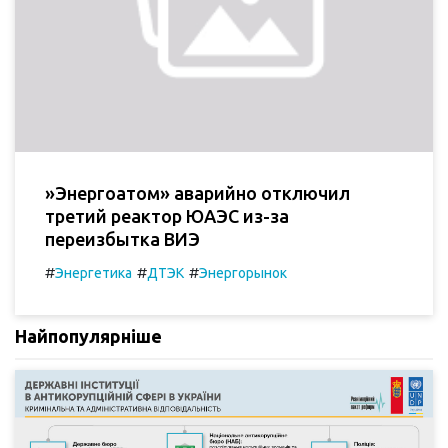
»Энергоатом» аварийно отключил
третий реактор ЮАЭС из-за
переизбытка ВИЭ
#
#
#
Энергетика
ДТЭК
Энергорынок
Найпопулярніше