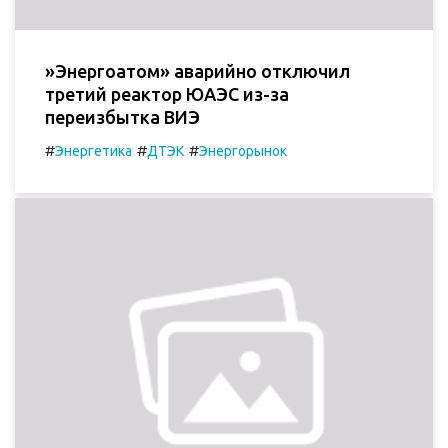
»Энергоатом» аварийно отключил
третий реактор ЮАЭС из-за
переизбытка ВИЭ
#
#
#
Энергетика
ДТЭК
Энергорынок