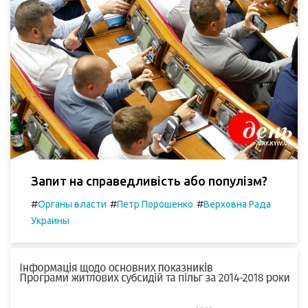
Запит на справедливість або популізм?
#
#
#
Органы власти
Петр Порошенко
Верховна Рада
Украины