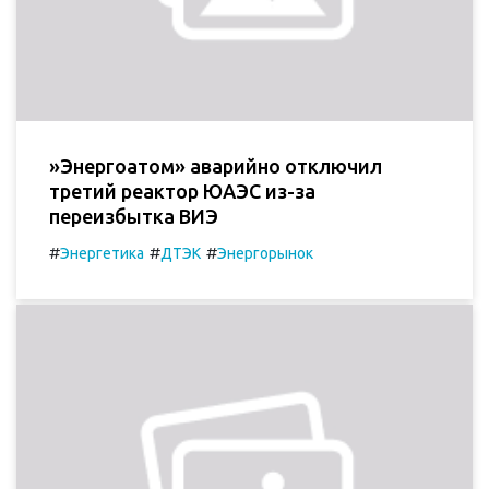
»Энергоатом» аварийно отключил
третий реактор ЮАЭС из-за
переизбытка ВИЭ
#
#
#
Энергетика
ДТЭК
Энергорынок