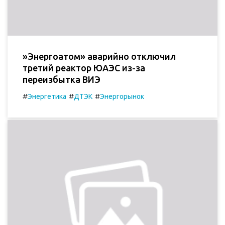
»Энергоатом» аварийно отключил
третий реактор ЮАЭС из-за
переизбытка ВИЭ
#
#
#
Энергетика
ДТЭК
Энергорынок