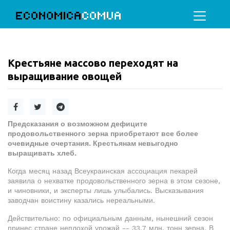
ECONOMICA
COMUA
Крестьяне массово переходят на
выращивание овощей
Предсказания о возможном дефиците
продовольственного зерна приобретают все более
очевидные очертания. Крестьянам невыгодно
выращивать хлеб.
Когда месяц назад Всеукраинская ассоциация пекарей
заявила о нехватке продовольственного зерна в этом сезоне,
и чиновники, и эксперты лишь улыбались. Высказывания
заводчан воистину казались нереальными.
Действительно: по официальным данным, нынешний сезон
принес стране неплохой урожай -- 33,7 млн. тонн зерна. В