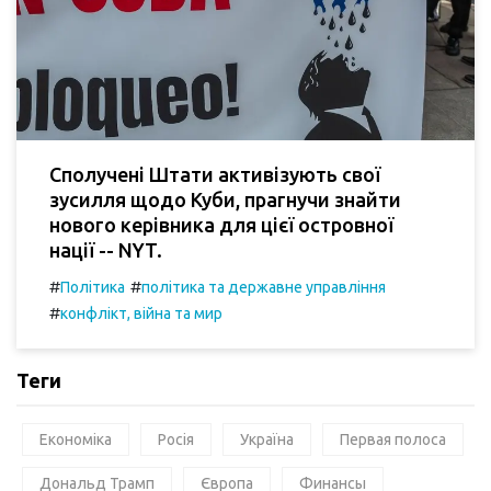
Сполучені Штати активізують свої
зусилля щодо Куби, прагнучи знайти
нового керівника для цієї островної
нації -- NYT.
#
#
Політика
політика та державне управління
#
конфлікт, війна та мир
Теги
Економіка
Росія
Україна
Первая полоса
Дональд Трамп
Європа
Финансы