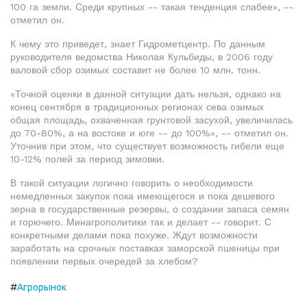
100 га земли. Среди крупных -- такая тенденция слабее», --
отметил он.
К чему это приведет, знает Гидрометцентр. По данным
руководителя ведомства Николая Кульбиды, в 2006 году
валовой сбор озимых составит не более 10 млн. тонн.
«Точной оценки в данной ситуации дать нельзя, однако на
конец сентября в традиционных регионах сева озимых
общая площадь, охваченная грунтовой засухой, увеличилась
до 70-80%, а на востоке и юге -- до 100%», -- отметил он.
Уточнив при этом, что существует возможность гибели еще
10-12% полей за период зимовки.
В такой ситуации логично говорить о необходимости
немедленных закупок пока имеющегося и пока дешевого
зерна в государственные резервы, о создании запаса семян
и горючего. Минагрополитики так и делает -- говорит. С
конкретными делами пока похуже. Ждут возможности
заработать на срочных поставках заморской пшеницы при
появлении первых очередей за хлебом?
#
Агрорынок