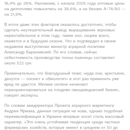
16,4% до 28%. Напомним, с начала 2005 года оптовые цены
на дизтопливо повысились на 38,6%, а на бензин А-76/80 --
на 21,9%.
В итоге даже этих факторов оказалось достаточно, чтобы
сделать неутешительный вывод: выращивание зерновых
нерентабельное в этом году, таким оно, скорее всего,
окажется и в будущем сезоне. Что и подтвердил в своем
недавнем выступлении министр аграрной политики
Александр Баранивский. По его словам, сейчас
себестоимость производства тонны пшеницы составляет
около 522 грн.
Примечательно, что благодушный тезис «куда они, крестьяне,
денутся -- посеют и обмолотят» в этот раз применить уже
вряд ли удастся. Мелкие селяне начинают
переориентироваться на плодово-овощеводческий бизнес,
говорят эксперты.
По словам замдиректора Проекта аграрного маркетинга
Андрея Ярмака, данная ситуация не нова, однако подобная
переквалификация в Украине впервые носит столь массовый
характер. «Это очень устойчивая тенденция среди частных
фермерских хозяйств, которые имеют в среднем от 50 до