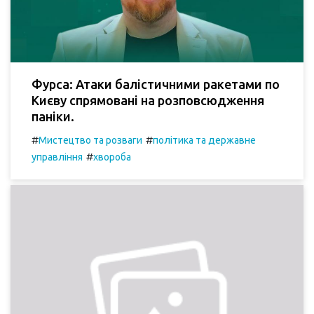
Фурса: Атаки балістичними ракетами по
Києву спрямовані на розповсюдження
паніки.
#
#
Мистецтво та розваги
політика та державне
#
управління
хвороба