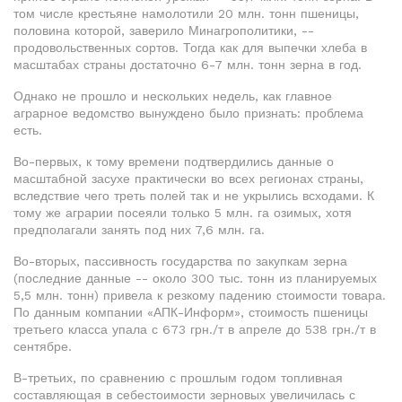
том числе крестьяне намолотили 20 млн. тонн пшеницы,
половина которой, заверило Минагрополитики, --
продовольственных сортов. Тогда как для выпечки хлеба в
масштабах страны достаточно 6-7 млн. тонн зерна в год.
Однако не прошло и нескольких недель, как главное
аграрное ведомство вынуждено было признать: проблема
есть.
Во-первых, к тому времени подтвердились данные о
масштабной засухе практически во всех регионах страны,
вследствие чего треть полей так и не укрылись всходами. К
тому же аграрии посеяли только 5 млн. га озимых, хотя
предполагали занять под них 7,6 млн. га.
Во-вторых, пассивность государства по закупкам зерна
(последние данные -- около 300 тыс. тонн из планируемых
5,5 млн. тонн) привела к резкому падению стоимости товара.
По данным компании «АПК-Информ», стоимость пшеницы
третьего класса упала с 673 грн./т в апреле до 538 грн./т в
сентябре.
В-третьих, по сравнению с прошлым годом топливная
составляющая в себестоимости зерновых увеличилась с