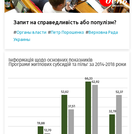
Запит на справедливість або популізм?
#
#
#
Органы власти
Петр Порошенко
Верховна Рада
Украины