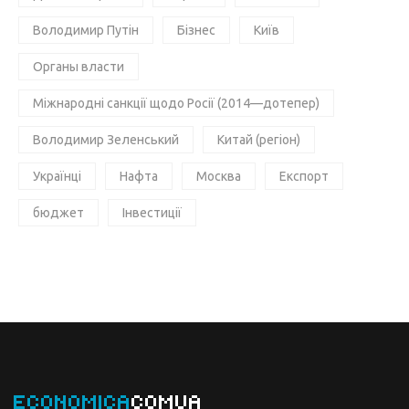
Володимир Путін
Бізнес
Київ
Органы власти
Міжнародні санкції щодо Росії (2014—дотепер)
Володимир Зеленський
Китай (регіон)
Українці
Нафта
Москва
Експорт
бюджет
Інвестиції
ECONOMICA
COMUA