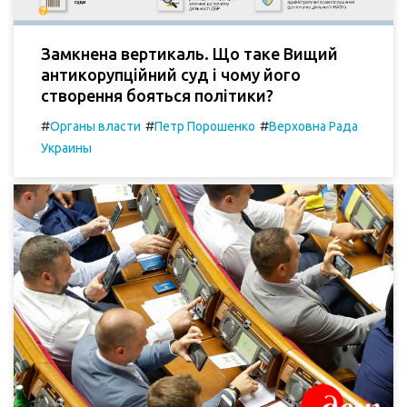
Замкнена вертикаль. Що таке Вищий
антикорупційний суд і чому його
створення бояться політики?
#
#
#
Органы власти
Петр Порошенко
Верховна Рада
Украины