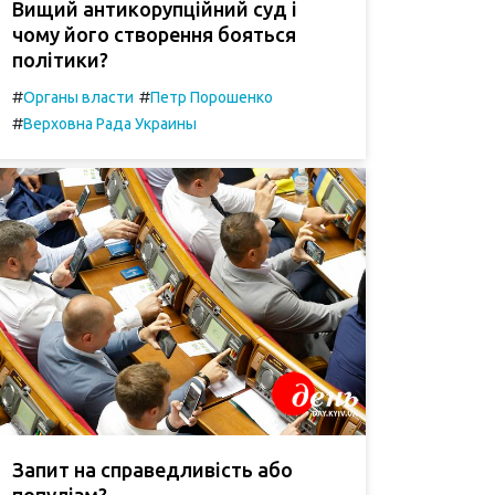
Вищий антикорупційний суд і
чому його створення бояться
політики?
#
#
Органы власти
Петр Порошенко
#
Верховна Рада Украины
Запит на справедливість або
популізм?