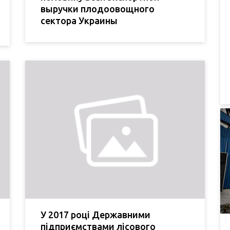
выручки плодоовощного
сектора Украины
У 2017 році Державними
підприємствами лісового