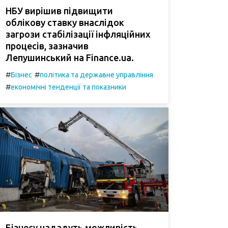
НБУ вирішив підвищити
облікову ставку внаслідок
загрози стабілізації інфляційних
процесів, зазначив
Лепушинський на Finance.ua.
#
#
Бізнес
політика та державне управління
#
економічні тенденції та показники
Бізнесу нададуть можливість