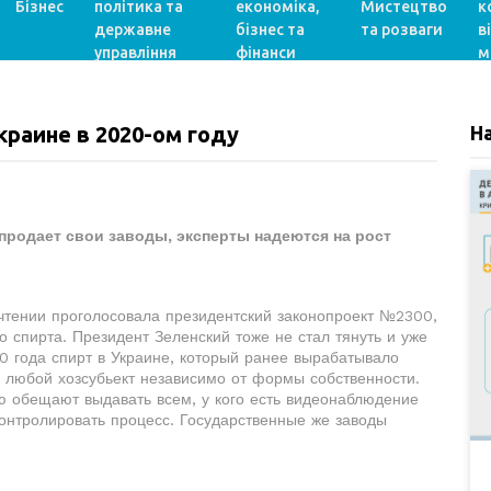
Бізнес
політика та
економіка,
Мистецтво
к
державне
бізнес та
та розваги
в
управління
фінанси
м
краине в 2020-ом году
Н
продает свои заводы, эксперты надеются на рост
 чтении проголосовала президентский законопроект №2300,
 спирта. Президент Зеленский тоже не стал тянуть и уже
20 года спирт в Украине, который ранее вырабатывало
ь любой хозсубьект независимо от формы собственности.
ю обещают выдавать всем, у кого есть видеонаблюдение
контролировать процесс. Государственные же заводы