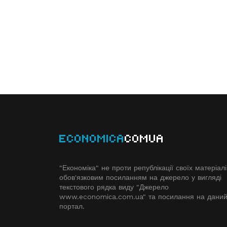
ECONOMICA
COMUA
"Економіка" не проти републікації своїх матеріалі
обов'язковим посиланням на джерело у вигляді
текстового рядка виду "Джерело
www.economiсa.com.ua" та посилання на дани
портал.