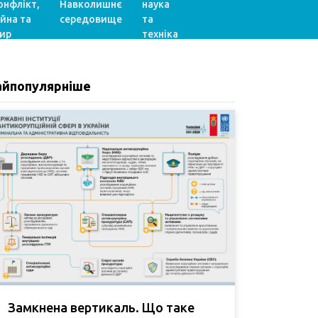
онфлікт,
Навколишнє
наука
ійна та
середовище
та
ир
техніка
айпопулярніше
Замкнена вертикаль. Що таке