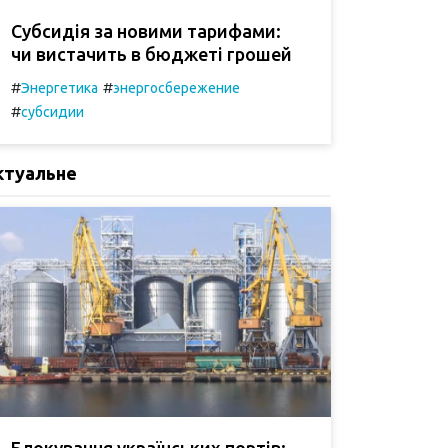
Субсидія за новими тарифами:
чи вистачить в бюджеті грошей
#
#
Энергетика
энергосбережение
#
субсидии
ктуальне
Блокування українських портів: