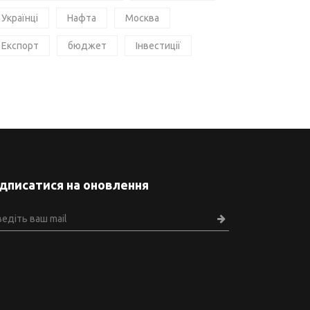
Українці
Нафта
Москва
Експорт
бюджет
Інвестиції
ідписатися на оновлення