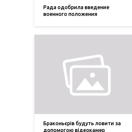
Рада одобрила введение
военного положения
Браконьєрів будуть ловити за
допомогою відеокамер