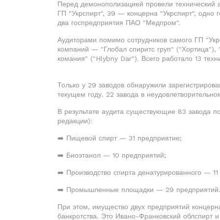
Перед демонополизацией провели технический ау
ГП "Укрспирт", 39 — концерна "Укрспирт", одно
два госпредприятия ПАО "Медпром".
Аудиторами помимо сотрудников самого ГП "Укр
компаний — "Глобал спиритс груп" ("Хортица"),
комания" ("Hlybny Dar"). Всего работало 13 тех
Только у 29 заводов обнаружили зарегистрирова
текущем году. 22 завода в неудовлетворительно
В результате аудита существующие 83 завода по
редакции):
➡️ Пищевой спирт — 31 предприятие;
➡️ Биоэтанол — 10 предприятий;
➡️ Производство спирта денатурированного — 11
➡️ Промышленные площадки — 29 предприятий
При этом, имущество двух предприятий концерна
банкротства. Это Ивано-Франковский облспирт и