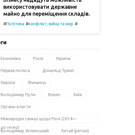
використовувати державне
майно для переміщення складів.
#
#
#
Політика
конфлікт, війна та мир
еги
Економіка
Росія
Україна
Первая полоса
Дональд Трамп
Європа
Финансы
Володимир Путін
Бізнес
Київ
Органы власти
Міжнародні санкції щодо Росії (2014—
дотепер)
Володимир Зеленський
Китай (регіон)