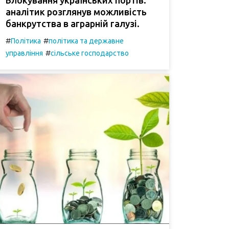
аналітик розглянув можливість
банкрутства в аграрній галузі.
#
#
Політика
політика та державне
#
управління
сільське господарство