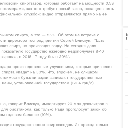
елковский спиртзавод, который работает на мощности 3,58
деокамерами, как того требует новый закон, оснащены пять
 фискальной службой: видео отправляются прямо на ее
рынком спирта, а это — 55%. Об этом на встрече с
ти директора госпредприятия Сергей Блискун. "Есть
ают спирт, но производят водку. На сегодня доля
у показателю государство ежегодно недополучает 8-10
 выросла, в 2016-17 году было 30%".
лагодаря производственным улучшениям, которые привнесет
 спирта упадет на 30%. Что, впрочем, не слишком
 стоимости бутылки водки занимают государственные
 цены, установленной государством (89,4 грн/л)
ьша, говорит Блискун, импортирует 20 млн декалитров в
 для биоэтанола, как только Рада проголосует закон об
ом годовом балансе (10%).
изации государственных спиртзаводов. Их приход только