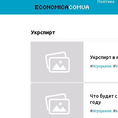
Політика
ECONOMICA
COMUA
Укрспирт
Укрспирт в 
#
#
Агрорынок
У
Что будет с
году
#
#
Агрорынок
в