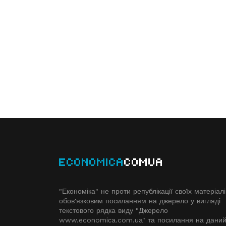
ECONOMICA
COMUA
"Економіка" не проти републікації своїх матеріалі
обов'язковим посиланням на джерело у вигляді
текстового рядка виду "Джерело
www.economiсa.com.ua" та посилання на дани