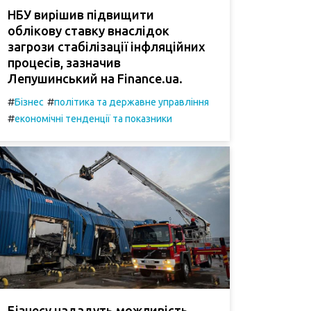
НБУ вирішив підвищити
облікову ставку внаслідок
загрози стабілізації інфляційних
процесів, зазначив
Лепушинський на Finance.ua.
#
#
Бізнес
політика та державне управління
#
економічні тенденції та показники
Бізнесу нададуть можливість