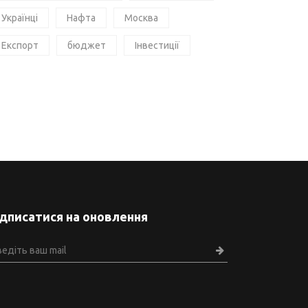
Українці
Нафта
Москва
Експорт
бюджет
Інвестиції
ідписатися на оновлення