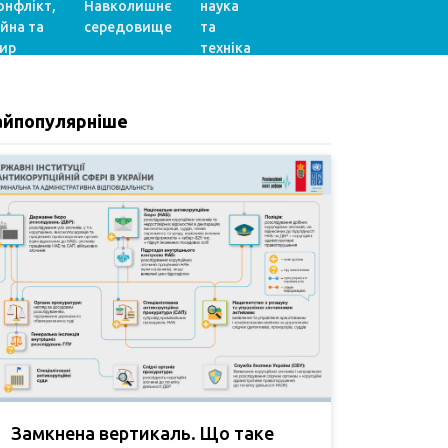
онфлікт,
Навколишнє
наука
ійна та
середовище
та
ир
техніка
айпопулярніше
Замкнена вертикаль. Що таке