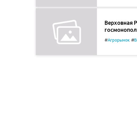
Верховная 
госмонопол
#
#
Агрорынок
В