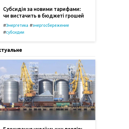
Субсидія за новими тарифами:
чи вистачить в бюджеті грошей
#
#
Энергетика
энергосбережение
#
субсидии
ктуальне
Блокування українських портів: