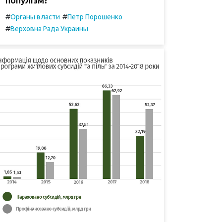
#
#
Органы власти
Петр Порошенко
#
Верховна Рада Украины