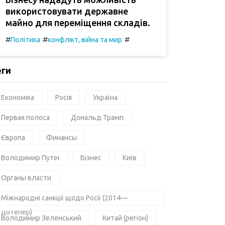
використовувати державне
майно для переміщення складів.
#
#
#
Політика
конфлікт, війна та мир
еги
Економіка
Росія
Україна
Первая полоса
Дональд Трамп
Європа
Финансы
Володимир Путін
Бізнес
Київ
Органы власти
Міжнародні санкції щодо Росії (2014—
дотепер)
Володимир Зеленський
Китай (регіон)