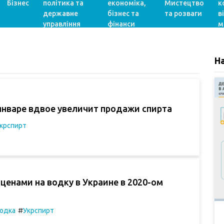
Бізнес
політика та
економіка,
Мистецтво
к
державне
бізнес та
та розваги
в
управління
фінанси
м
Н
январе вдвое увеличит продажи спирта
крспирт
 ценами на водку в Украине в 2020-ом
#
одка
Укрспирт